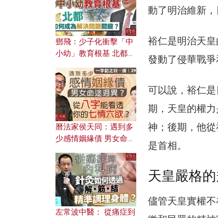
動了明治維新，
裕仁是明治天皇
鄧飛：少子化衝擊「中
小幼」教育根基 北都如
發動了侵華戰爭
何成為解決問題關鍵？
可以說，裕仁是
期，天皇的權力
神；後期，他從
曆法家侯天同：遇到多
少感情姻緣債 男女命途
是首相。
迥異？ 從八字能看透你
的七情六欲？
天皇嚴格的
儘管天皇實權不
左常波中醫： 從痛症到