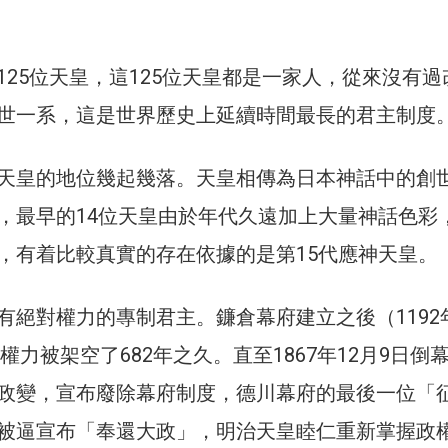
125位天皇，這125位天皇都是一家人，從來沒有過
世一系，這是世界歷史上延續時間最長的君主制度
天皇的地位幾起幾落。天皇相傳為日本神話中的創
，最早的14位天皇由於年代久遠加上大量神話色彩
，有着比較真實的存在依據的是第15代應神天皇。
有絕對權力的專制君主。鐮倉幕府建立之後（1192
皇權力被架空了682年之久。直至1867年12月9日倒
政變，宣布廢除幕府制度，德川幕府的最後一位「
被逼宣布「奉還大政」，明治天皇睦仁重新掌握政