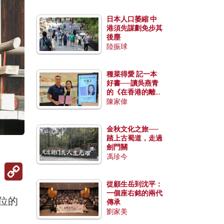
日本人口萎縮 中
港須先謀劃免步其
後塵
陸振球
種菜得愛 記一本
好書──讀吳燕青
的《在香港的離島
種菜》
陳家偉
金秋文化之旅──
踏上古蜀道，走過
劍門關
馮珍今
Copy
Link
從顧生岳到沈平：
一個座右銘的兩代
退位的
傳承
劉家美