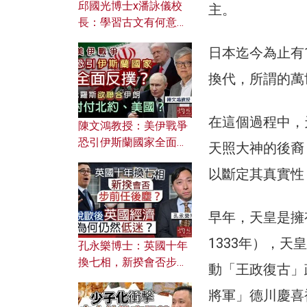
邱國光博士x潘詠儀校
主。
長：學習古文有何意
義？ 粵語怎樣傳承文言
日本迄今為止有
文之美？ 日常寫作如何
應用？
換代，所謂的萬
在這個過程中，
陳文鴻教授：美伊戰爭
恐引伊斯蘭國家全面反
天照大神的後裔
撲？ 俄羅斯欲聯合伊朗
以斷定其真實性
對付北約美國？
早年，天皇是擁
1333年），天
孔永樂博士：英國十年
換七相，新揆會否步前
動「王政復古」
任後塵？脫歐後英國經
將軍」德川慶喜
濟為何仍然低迷？