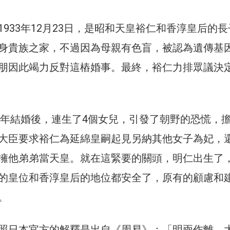
933年12月23日，是昭和天皇裕仁和香淳皇后的
身貴族之家，不過因為母親有色盲，被認為遺傳基
朋因此竭力反對這樁婚事。最終，裕仁力排眾議決
24年結婚後，連生了4個女兒，引發了朝野的恐慌，
大臣要求裕仁為延綿皇嗣起見另納其他女子為妃，
擁他弟弟當天皇。就在這緊要的關頭，明仁出生了
的皇位和香淳皇后的地位都安全了，原有的顧慮和
。
照日本官方的解釋是出自《周易》：「明兩作離，