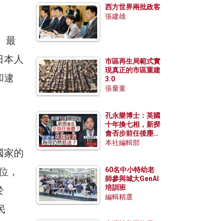
西方世界兩批政客
張建雄
。最
日本人
市區再生局範式實
現真正的市區重建
和逮
3.0
張量童
孔永樂博士：英國
十年換七相，新揆
會否步前任後塵？
脫歐後英國經濟為
本社編輯部
國家的
何仍然低迷？
位，
60名中小特幼老
師參與城大GenAI
培訓班
於
編輯精選
民