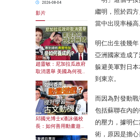
2026-08-04
繼明，照於四方
影片
當中出現率極高
明仁出生後幾年
亞洲國家造成了
趙靈敏：尼加拉瓜政府
躲避美軍對日本
取消選舉 美國為何視若
到東京。
無睹？ 專制總統奧爾特
加是如何養成的？
而因為對發動戰
包括蘇聯在內的
邱國光博士x潘詠儀校
的壓力，據明仁
長：如何善用動畫遊戲
術，原因是擔心
提升學習古文動機？