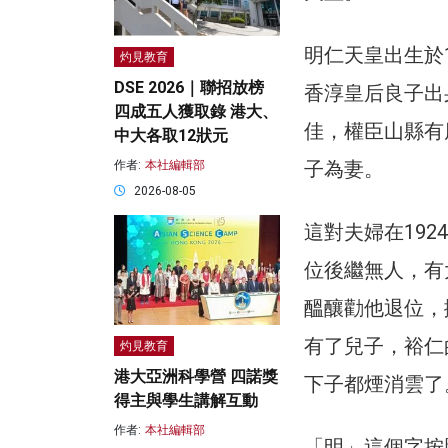
明仁天皇出生於1
灼見教育
DSE 2026｜聯招放榜
香淳皇后良子出
四成五人獲取錄 港大、
佳，權臣山縣有
中大各取12狀元
子為妻。
作者:
本社編輯部
2026-08-05
這對夫婦在19
位後繼無人，有
醞釀勸他退位，
有了兒子，裕仁
灼見教育
港大亞洲科學營 四諾獎
下子都煙消雲了
得主與學生講解互動
作者:
本社編輯部
「明」這個字按