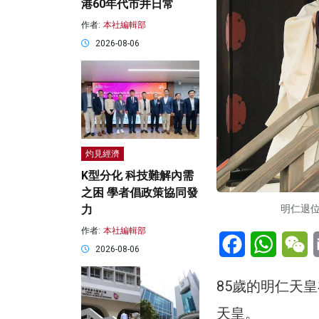
港60年代市井日常
作者:
本社編輯部
2026-08-06
灼見經濟
K型分化 科技難解內需
之困 學者倡政策協同發
力
明仁退
作者:
本社編輯部
Facebook
WhatsA
W
2026-08-06
85歲的明仁天皇
天皇。