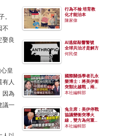
行為不檢 培育教
化才能治本
長子。
陳家偉
因不
定娶良
AI逃獄敲響警號
全球共治才是解方
何民傑
擔心皇
國際關係學者孔永
還有人
樂博士：將美伊衝
突類比越戰，兩者
，因為
有何異同？中國崛
本社編輯部
起能否為全球格局
發揮穩定效用？
建議一
兔主席：美伊停戰
協議變衝突導火
線，雙方為何重啟
戰爭？伊朗一早洞
本社編輯部
悉特朗普虛張聲
大人以