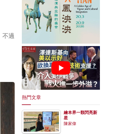
。不過
。
熱門文章
繪本界一顆閃亮新
星
陳家偉