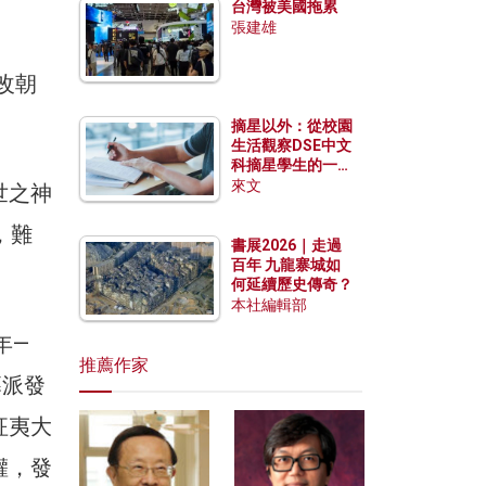
台灣被美國拖累
張建雄
改朝
。
摘星以外：從校園
生活觀察DSE中文
科摘星學生的一點
特質
來文
世之神
，難
書展2026｜走過
百年 九龍寨城如
何延續歷史傳奇？
本社編輯部
年—
推薦作家
幕派發
征夷大
權，發