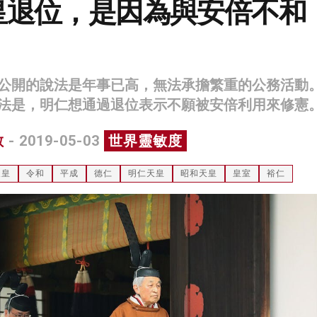
皇退位，是因為與安倍不和
公開的說法是年事已高，無法承擔繁重的公務活動
法是，明仁想通過退位表示不願被安倍利用來修憲
敏
- 2019-05-03
世界靈敏度
天皇
令和
平成
德仁
明仁天皇
昭和天皇
皇室
裕仁