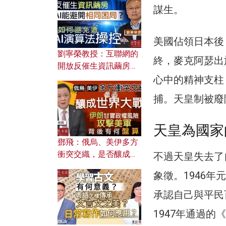
謀生。
美國佔領日本後
劉寧榮教授：互聯網的
終，麥克阿瑟出
開放反催生資訊繭房，
AI能避開相同困局？如
心中的精神支柱
何避免遭AI演算法操
捕。天皇制被廢
控？
天皇為國家
鄧飛：俄烏、美伊多方
衝突交織，是否釀成世
不過天皇失去了
界大戰？ 伊朗甘冒政權
象徵。1946
風險攻擊美軍，背後有
何盤算？
承認自己與平民
1947年通過