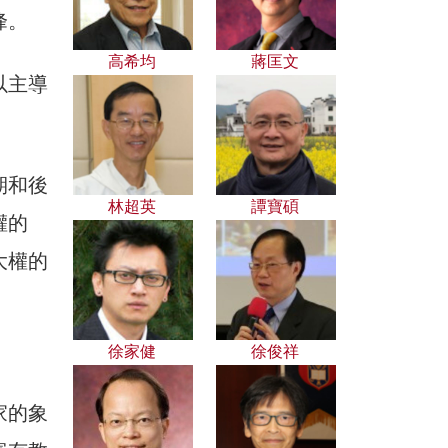
峰。
高希均
蔣匡文
以主導
期和後
林超英
譚寶碩
權的
大權的
徐家健
徐俊祥
家的象