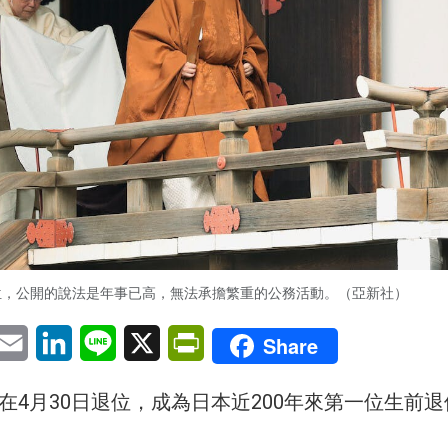
位，公開的說法是年事已高，無法承擔繁重的公務活動。（亞新社）
pp
eChat
Email
LinkedIn
Line
X
PrintFriendly
Share
在4月30日退位，成為日本近200年來第一位生前