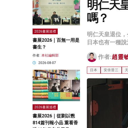
明仁天
嗎？
2026書展巡禮
明仁天皇退位，
書展2026｜百無一用是
日本也有一種說
書生？
作者:
本社編輯部
作者:
趙靈
2026-08-07
日本
安倍晉三
2026書展巡禮
書展2026｜從劉以鬯
814篇刊報小品 重看香