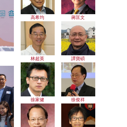
高希均
蔣匡文
林超英
譚寶碩
徐家健
徐俊祥