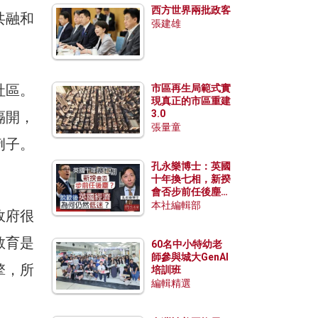
西方世界兩批政客
共融和
張建雄
社區。
市區再生局範式實
現真正的市區重建
3.0
隔開，
張量童
例子。
孔永樂博士：英國
十年換七相，新揆
會否步前任後塵？
脫歐後英國經濟為
本社編輯部
政府很
何仍然低迷？
教育是
60名中小特幼老
師參與城大GenAI
擎，所
培訓班
編輯精選