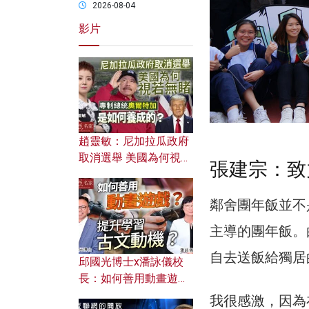
2026-08-04
影片
趙靈敏：尼加拉瓜政府
取消選舉 美國為何視若
張建宗：致
無睹？ 專制總統奧爾特
加是如何養成的？
鄰舍團年飯並不
主導的團年飯。
自去送飯給獨居
邱國光博士x潘詠儀校
長：如何善用動畫遊戲
提升學習古文動機？
我很感激，因為