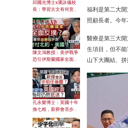
邱國光博士x潘詠儀校
福利是第二大開支
長：學習古文有何意
義？ 粵語怎樣傳承文言
照顧長者。今年
文之美？ 日常寫作如何
應用？
醫療是第三大開支
生項目，但不能
陳文鴻教授：美伊戰爭
恐引伊斯蘭國家全面反
山下大團結、拼
撲？ 俄羅斯欲聯合伊朗
對付北約美國？
孔永樂博士：英國十年
換七相，新揆會否步前
任後塵？脫歐後英國經
濟為何仍然低迷？