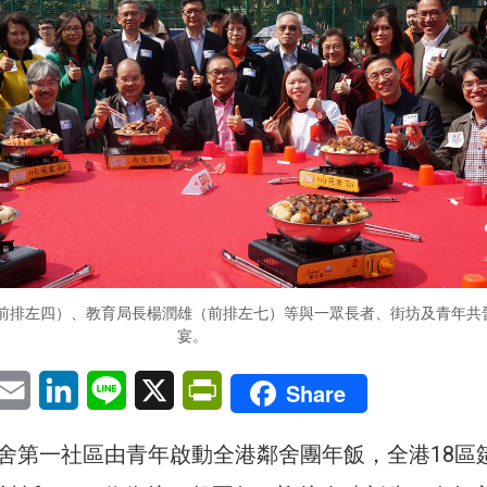
前排左四）、教育局長楊潤雄（前排左七）等與一眾長者、街坊及青年共
宴。
pp
eChat
Email
LinkedIn
Line
X
PrintFriendly
Share
舍第一社區由青年啟動全港鄰舍團年飯，全港18區