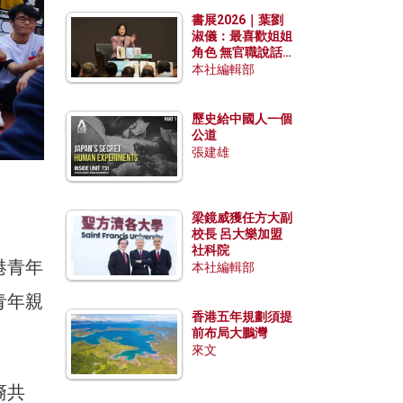
勢？
書展2026｜葉劉
淑儀：最喜歡姐姐
角色 無官職說話
包袱少
本社編輯部
歷史給中國人一個
公道
張建雄
梁鏡威獲任方大副
校長 呂大樂加盟
社科院
港青年
本社編輯部
青年親
香港五年規劃須提
前布局大鵬灣
來文
裔共