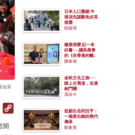
日本人口萎縮 中
港須先謀劃免步其
後塵
陸振球
種菜得愛 記一本
好書──讀吳燕青
的《在香港的離島
種菜》
陳家偉
金秋文化之旅──
踏上古蜀道，走過
晉盆菜
劍門關
馮珍今
Copy
Link
從顧生岳到沈平：
一個座右銘的兩代
傳承
筵開
劉家美