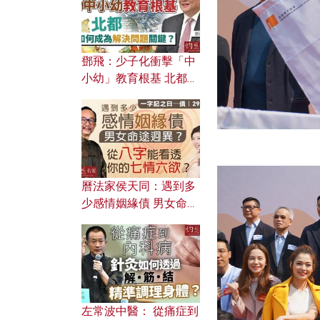
鄧飛：少子化衝擊「中
小幼」教育根基 北都如
何成為解決問題關鍵？
曆法家侯天同：遇到多
少感情姻緣債 男女命途
迥異？ 從八字能看透你
的七情六欲？
左常波中醫： 從痛症到