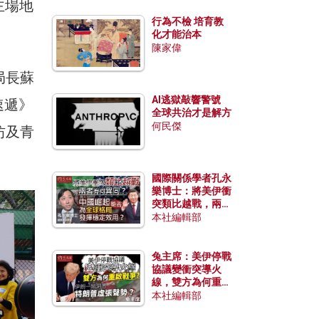
主場地
行為不檢 培育教
化才能治本
陳家偉
局長蘇
AI逃獄敲響警號
速遞》
全球共治才是解方
何民傑
坊及青
國際關係學者孔永
樂博士：將美伊衝
突類比越戰，兩者
有何異同？中國崛
本社編輯部
起能否為全球格局
發揮穩定效用？
兔主席：美伊停戰
協議變衝突導火
線，雙方為何重啟
戰爭？伊朗一早洞
本社編輯部
悉特朗普虛張聲