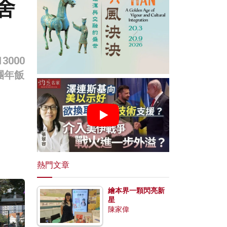
舍
000
團年飯
熱門文章
繪本界一顆閃亮新
星
陳家偉