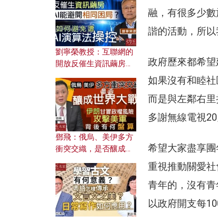
融，有很多少數
諧的活動，所以
劉寧榮教授：互聯網的
政府歷來都希望
開放反催生資訊繭房，
AI能避開相同困局？如
如果沒有和睦社
何避免遭AI演算法操
而是與左鄰右里
控？
多謝無線電視2
鄧飛：俄烏、美伊多方
希望大家盡享團
衝突交織，是否釀成世
界大戰？ 伊朗甘冒政權
重視推動關愛社
風險攻擊美軍，背後有
何盤算？
青年的，沒有青
以政府開支每10