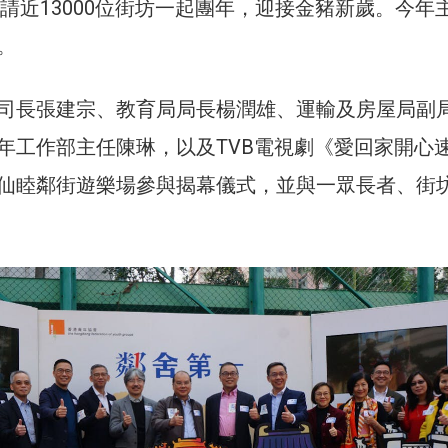
邀請近13000位街坊一起團年，迎接金豬新歲。今年
。
司長張建宗、教育局局長楊潤雄、運輸及房屋局副
年工作部主任陳琳，以及TVB電視劇《愛回家開心
仙睦鄰街遊樂場參與揭幕儀式，並與一眾長者、街