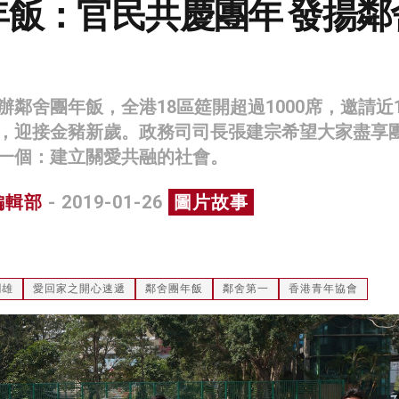
年飯：官民共慶團年 發揚鄰
鄰舍團年飯，全港18區筵開超過1000席，邀請近13
，迎接金豬新歲。政務司司長張建宗希望大家盡享
一個：建立關愛共融的社會。
編輯部
- 2019-01-26
圖片故事
潤雄
愛回家之開心速遞
鄰舍團年飯
鄰舍第一
香港青年協會