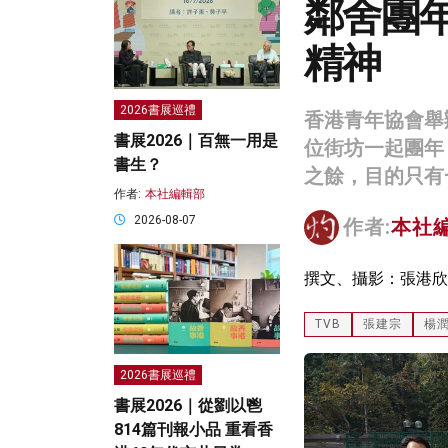
鄰舍團
精神
2026書展巡禮
香港青年協會舉辦
書展2026｜百無一用是
位街坊一起團年
書生？
之餘，目的只有
作者:
本社編輯部
2026-08-07
作者:
本社
撰文、攝影：張港欣
TVB
張建宗
楊
2026書展巡禮
書展2026｜從劉以鬯
814篇刊報小品 重看香