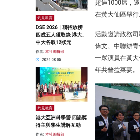
超過1000席，
在黃大仙區舉行
灼見教育
DSE 2026｜聯招放榜
活動邀請政務司
四成五人獲取錄 港大、
中大各取12狀元
偉文、中聯辦青
作者:
本社編輯部
一眾演員在黃大
2026-08-05
年共晉盆菜宴。
灼見教育
港大亞洲科學營 四諾獎
得主與學生講解互動
作者:
本社編輯部