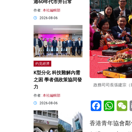
港60年代市井日常
作者:
本社編輯部
2026-08-06
灼見經濟
K型分化 科技難解內需
之困 學者倡政策協同發
政務司司長張建宗（
力
作者:
本社編輯部
Facebook
WhatsA
W
2026-08-06
香港青年協會鄰