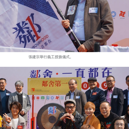
張建宗舉行義工授旗儀式。