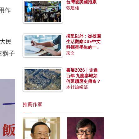
台灣被美國拖累
張建雄
多用作
摘星以外：從校園
三大民
生活觀察DSE中文
科摘星學生的一點
造獅子
特質
來文
書展2026｜走過
百年 九龍寨城如
何延續歷史傳奇？
本社編輯部
推薦作家