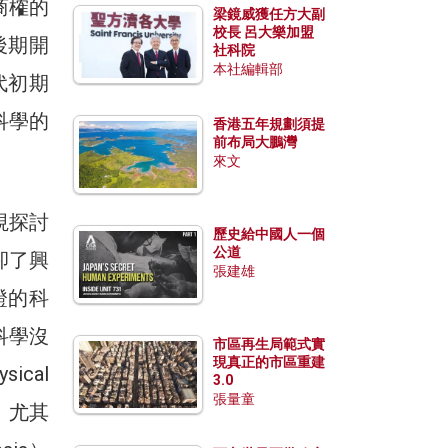
商榷的
梁鏡威獲任方大副
校長 呂大樂加盟
後期開
社科院
本社編輯部
代初期
科學的
香港五年規劃須提
前布局大鵬灣
來文
視探討
歷史給中國人一個
公道
卻了興
張建雄
證的科
科學沒
市區再生局範式實
現真正的市區重建
cal
3.0
張量童
。尤其