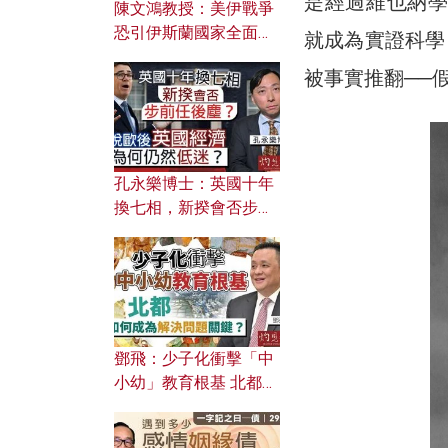
是經過維也納學派的
陳文鴻教授：美伊戰爭
恐引伊斯蘭國家全面反
就成為實證科學（e
撲？ 俄羅斯欲聯合伊朗
被事實推翻──
對付北約美國？
孔永樂博士：英國十年
換七相，新揆會否步前
任後塵？脫歐後英國經
濟為何仍然低迷？
鄧飛：少子化衝擊「中
小幼」教育根基 北都如
何成為解決問題關鍵？