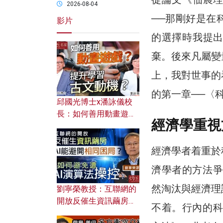
2026-08-04
──那剛好是在
影片
的選擇時我提
棄。後來凡屬變
上，我對世事的
的第一章──〈
邱國光博士x潘詠儀校
長：如何善用動畫遊戲
經濟學重視
提升學習古文動機？
經濟學者着重於
濟學者的方法爭
然淘汰與經濟理
劉寧榮教授：互聯網的
開放反催生資訊繭房，
不着。行內的科
AI能避開相同困局？如