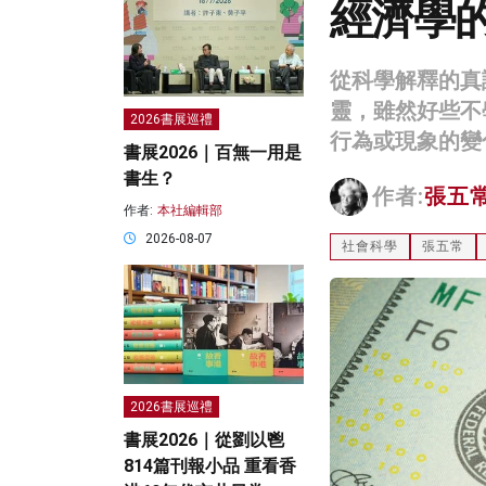
經濟學
從科學解釋的真
靈，雖然好些不
2026書展巡禮
行為或現象的變
書展2026｜百無一用是
書生？
作者:
張五
作者:
本社編輯部
2026-08-07
社會科學
張五常
2026書展巡禮
書展2026｜從劉以鬯
814篇刊報小品 重看香