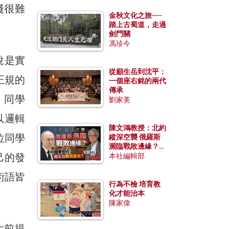
淺很難
金秋文化之旅──
踏上古蜀道，走過
劍門關
馮珍今
假說是實
從顧生岳到沈平：
正規的
一個座右銘的兩代
傳承
，同學
劉家美
以邏輯
陳文鴻教授：北約
位同學
縱深空襲 俄羅斯
瀕臨戰敗邊緣？中
己的發
國零部件能左右戰
本社編輯部
局走向？
術語皆
行為不檢 培育教
化才能治本
陳家偉
大前提