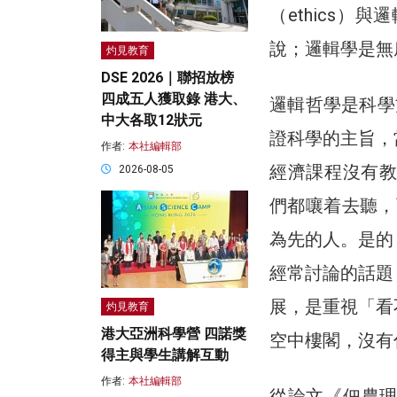
（ethics）
說；邏輯學是無
灼見教育
DSE 2026｜聯招放榜
四成五人獲取錄 港大、
邏輯哲學是科學方法
中大各取12狀元
證科學的主旨，
作者:
本社編輯部
經濟課程沒有教，
2026-08-05
們都嚷着去聽，而
為先的人。是的
經常討論的話題
展，是重視「看
灼見教育
港大亞洲科學營 四諾獎
空中樓閣，沒有
得主與學生講解互動
作者:
本社編輯部
從論文《佃農