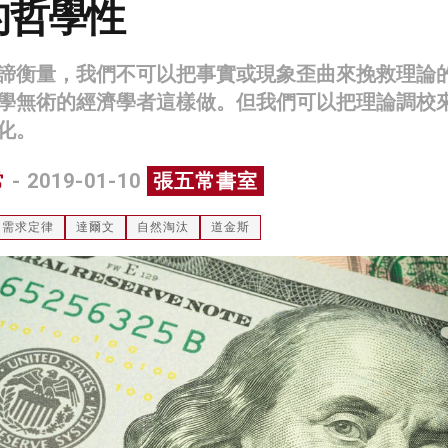
的哲學性
諦衡量，我們不可以把事實或現象歪曲來挽救理論
學無術的經濟學者這樣做。但我們可以把理論調校
化。
常
- 2019-01-10
張五常書室
需求定律
達爾文
自然淘汰
道金斯