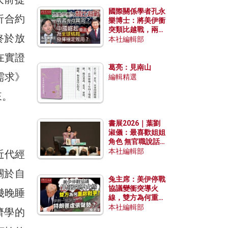
國際關係學者孔永
析合約
樂博士：將美伊衝
突類比越戰，兩者
終於放
有何異同？中國崛
本社編輯部
起能否為全球格局
在實證
發揮穩定效用？
葛亮：見南山
需求》
編輯精選
來。
書展2026｜葉劉
淑儀：最喜歡姐姐
角色 無官職說話
包袱少
本社編輯部
近代經
關於自
兔主席：美伊停戰
協議變衝突導火
幾晚睡
線，雙方為何重啟
戰爭？伊朗一早洞
本社編輯部
濟學的
悉特朗普虛張聲
勢？