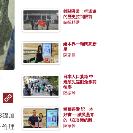
雄關漫道：把遙遠
的歷史拉到眼前
編輯精選
繪本界一顆閃亮新
星
陳家偉
日本人口萎縮 中
念。
港須先謀劃免步其
後塵
陸振球
Copy
Link
種菜得愛 記一本
杉磯加
好書──讀吳燕青
的《在香港的離島
種菜》
分倫理
陳家偉