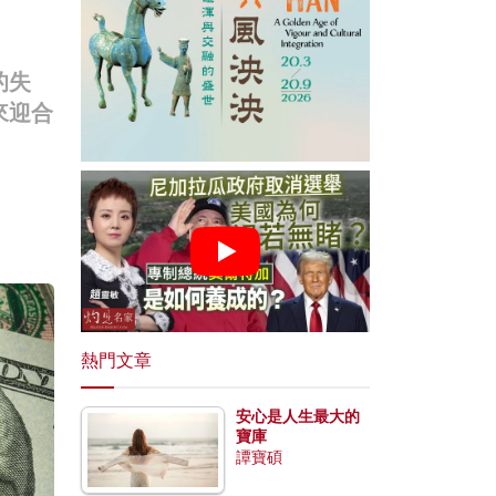
的失
來迎合
熱門文章
安心是人生最大的
寶庫
譚寶碩