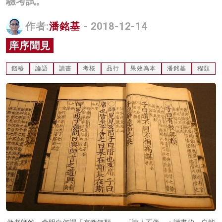
驗考試。
名家榜
作者:
潘銘基
- 2018-12-14
灼見活動
庠序聞見
關於我們
錢穆
論語
讀書
考核
品行
果效為本
潘銘基
程頤