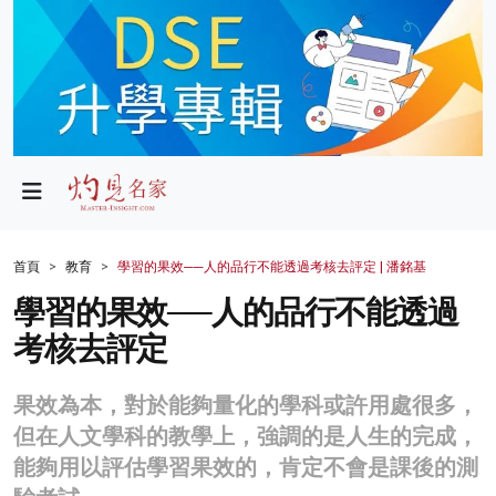
政局
教育
文化
財經
首頁
教育
學習的果效──人的品行不能透過考核去評定 | 潘銘基
生活
學習的果效──人的品行不能透過
考核去評定
健康
商業
果效為本，對於能夠量化的學科或許用處很多，
但在人文學科的教學上，強調的是人生的完成，
科技
能夠用以評估學習果效的，肯定不會是課後的測
影片