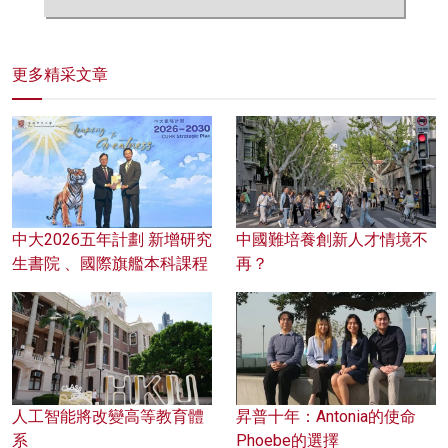
更多精采文章
中大2026五年計劃 新增研究
中國難培養創新人才情境不
生書院 、國際旗艦本科課程
再？
人工智能將改變高等教育體
昇普十年：Antonia的使命
系
Phoebe的選擇