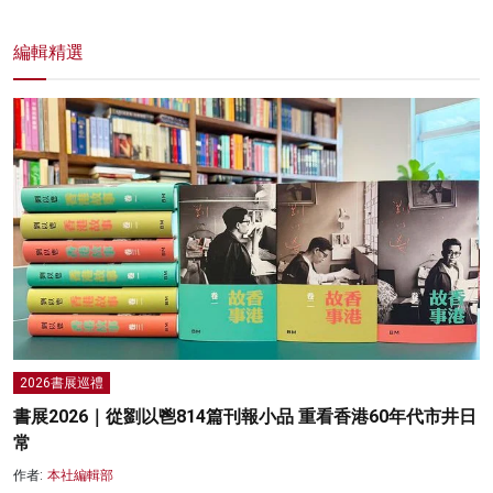
編輯精選
2026書展巡禮
書展2026｜從劉以鬯814篇刊報小品 重看香港60年代市井日
常
作者:
本社編輯部