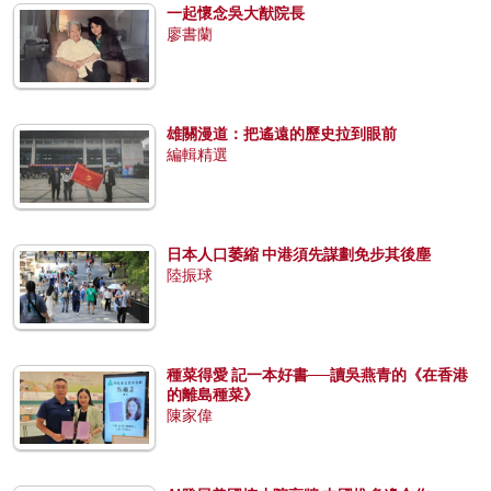
一起懷念吳大猷院長
廖書蘭
雄關漫道：把遙遠的歷史拉到眼前
編輯精選
日本人口萎縮 中港須先謀劃免步其後塵
陸振球
種菜得愛 記一本好書──讀吳燕青的《在香港
的離島種菜》
陳家偉