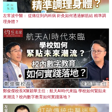
左常波中醫： 從痛症到內科病 針灸如何透過解筋結 精準調
理身體？
鄭俊傑校長X陳穎華主任：航天AI時代來臨 學校如何緊貼未
來潮流？校內數字教育如何實踐落地？