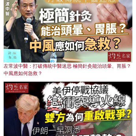
左常波中醫：打破傳統中醫迷思 極簡針灸能治頭暈、胃脹？
中風應如何急救？