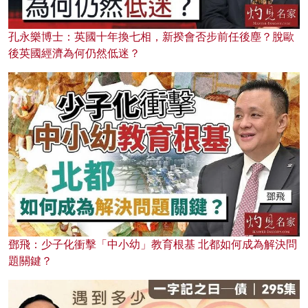
孔永樂博士：英國十年換七相，新揆會否步前任後塵？脫歐
後英國經濟為何仍然低迷？
鄧飛：少子化衝擊「中小幼」教育根基 北都如何成為解決問
題關鍵？