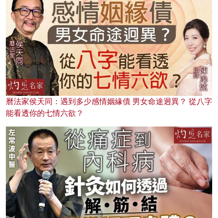
曆法家侯天同：遇到多少感情姻緣債 男女命途迥異？ 從八字
能看透你的七情六欲？