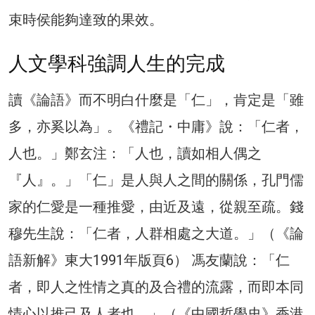
束時侯能夠達致的果效。
人文學科強調人生的完成
讀《論語》而不明白什麼是「仁」，肯定是「雖
多，亦奚以為」。《禮記・中庸》說：「仁者，
人也。」鄭玄注：「人也，讀如相人偶之
『人』。」「仁」是人與人之間的關係，孔門儒
家的仁愛是一種推愛，由近及遠，從親至疏。錢
穆先生說：「仁者，人群相處之大道。」（《論
語新解》東大1991年版頁6） 馮友蘭說：「仁
者，即人之性情之真的及合禮的流露，而即本同
情心以推己及人者也。」（《中國哲學史》香港