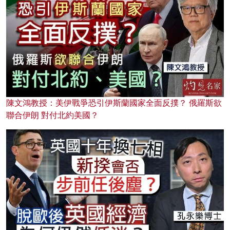
陳文鴻教授：美伊戰爭恐引伊斯蘭國家全面反撲？ 俄羅斯欲
聯合伊朗 對付北約美國？