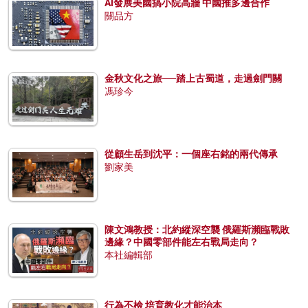
AI發展美國搞小院高牆 中國推多邊合作
關品方
金秋文化之旅──踏上古蜀道，走過劍門關
馮珍今
從顧生岳到沈平：一個座右銘的兩代傳承
劉家美
陳文鴻教授：北約縱深空襲 俄羅斯瀕臨戰敗
邊緣？中國零部件能左右戰局走向？
本社編輯部
行為不檢 培育教化才能治本