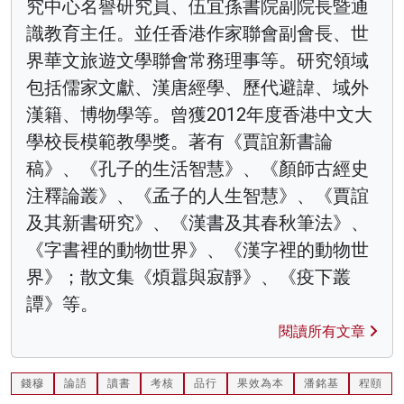
究中心名譽研究員、伍宜孫書院副院長暨通
識教育主任。並任香港作家聯會副會長、世
界華文旅遊文學聯會常務理事等。研究領域
包括儒家文獻、漢唐經學、歷代避諱、域外
漢籍、博物學等。曾獲2012年度香港中文大
學校長模範教學獎。著有《賈誼新書論
稿》、《孔子的生活智慧》、《顏師古經史
注釋論叢》、《孟子的人生智慧》、《賈誼
及其新書研究》、《漢書及其春秋筆法》、
《字書裡的動物世界》、《漢字裡的動物世
界》；散文集《煩囂與寂靜》、《疫下叢
譚》等。
閱讀所有文章
錢穆
論語
讀書
考核
品行
果效為本
潘銘基
程頤