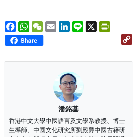
Facebook
WhatsApp
WeChat
Email
LinkedIn
Line
X
PrintFriendl
C
Share
Li
潘銘基
香港中文大學中國語言及文學系教授、博士
生導師、中國文化研究所劉殿爵中國古籍研