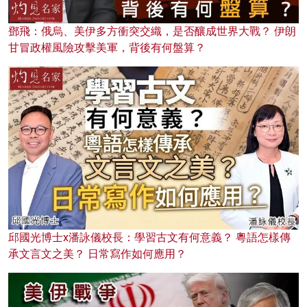
鄧飛：俄烏、美伊多方衝突交織，是否釀成世界大戰？ 伊朗
甘冒政權風險攻擊美軍，背後有何盤算？
邱國光博士x潘詠儀校長：學習古文有何意義？ 粵語怎樣傳
承文言文之美？ 日常寫作如何應用？