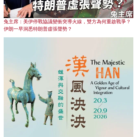
兔主席：美伊停戰協議變衝突導火線，雙方為何重啟戰爭？
伊朗一早洞悉特朗普虛張聲勢？