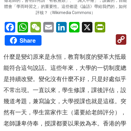
做老師的，會明白何謂「有教無類」、「誨人不倦」；讀書的，自能
體會「學而時習之」的重要性。這些都是《論語》帶給我們的，如何
評核？（Wikimedia Commons）
Facebook
WhatsApp
WeChat
Email
LinkedIn
Line
X
PrintFriendl
C
Share
Li
什麼是變幻原來是永恒，教育制度的變革大抵最
能符合這句說話。這些年來，大學的一切制度總
是持續改變。變化沒有什麼不好，只是好處似乎
不常出現。一直以來，學生修課，課後評估，設
幾道考題，兼寫論文，大學授課也就是這樣。突
然有一天，學生當家作主（還要給老師評分），
老師謙卑侍奉，授課都要以果效為本。香港的學