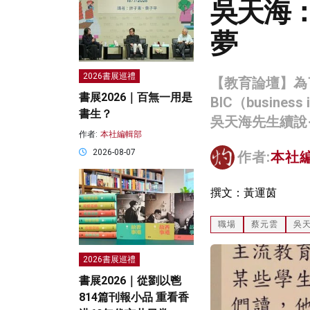
吳天海
夢
2026書展巡禮
【教育論壇】為
書展2026｜百無一用是
BIC（busin
書生？
吳天海先生續說
作者:
本社編輯部
2026-08-07
作者:
本社
撰文：黃運茵
職場
蔡元雲
吳
2026書展巡禮
書展2026｜從劉以鬯
814篇刊報小品 重看香