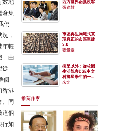
有效地
西方世界兩批政客
張建雄
龍倉集
我們
狀況，
市區再生局範式實
現真正的市區重建
3.0
港年輕
張量童
識。由
摘星以外：從校園
望從
生活觀察DSE中文
科摘星學生的一點
整個
特質
來文
和香港
推薦作家
會。同
着這個
銀行如