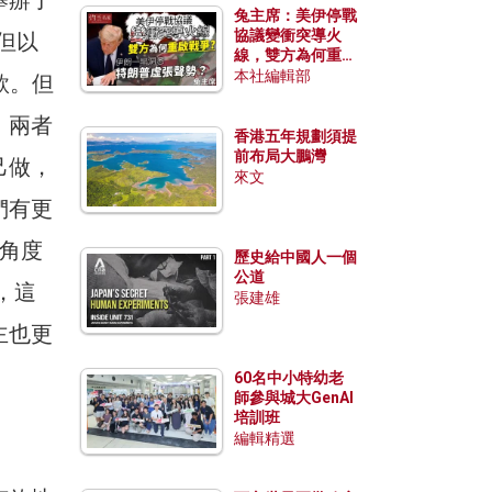
兔主席：美伊停戰
協議變衝突導火
但以
線，雙方為何重啟
戰爭？伊朗一早洞
本社編輯部
款。但
悉特朗普虛張聲
勢？
，兩者
香港五年規劃須提
前布局大鵬灣
己做，
來文
們有更
角度
歷史給中國人一個
公道
，這
張建雄
主也更
60名中小特幼老
師參與城大GenAI
培訓班
編輯精選