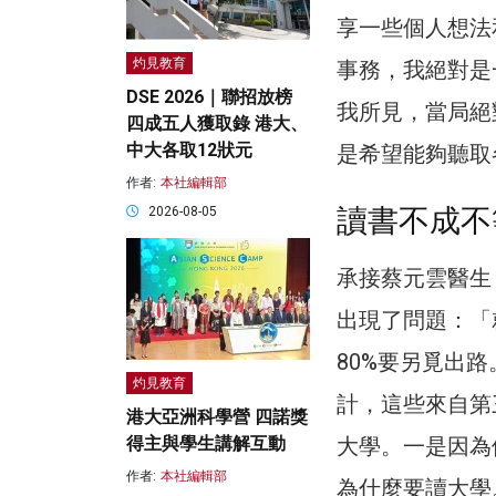
享一些個人想法
灼見教育
事務，我絕對是
DSE 2026｜聯招放榜
我所見，當局絕
四成五人獲取錄 港大、
中大各取12狀元
是希望能夠聽取
作者:
本社編輯部
讀書不成不
2026-08-05
承接蔡元雲醫生
出現了問題：「
80%要另覓出
灼見教育
計，這些來自第
港大亞洲科學營 四諾獎
得主與學生講解互動
大學。一是因為
作者:
本社編輯部
為什麼要讀大學