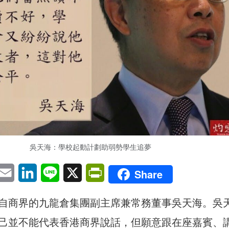
吳天海：學校起動計劃助弱勢學生追夢
pp
eChat
Email
LinkedIn
Line
X
PrintFriendly
Share
自商界的九龍倉集團副主席兼常務董事吳天海。吳
己並不能代表香港商界說話，但願意跟在座嘉賓、