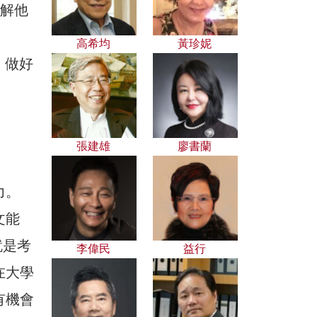
了解他
高希均
黃珍妮
張建雄
廖書蘭
力。
文能
就是考
李偉民
益行
在大學
有機會