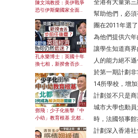
全港有大量第三
陳文鴻教授：美伊戰爭
恐引伊斯蘭國家全面反
幫助他們，必須
撲？ 俄羅斯欲聯合伊朗
團在2011年選
對付北約美國？
為他們提供六年
讓學生知道商界
孔永樂博士：英國十年
人的能力絕不遜
換七相，新揆會否步前
於第一期計劃非
任後塵？脫歐後英國經
濟為何仍然低迷？
14所學校，增加
計劃並不只是商
城市大學也動員
鄧飛：少子化衝擊「中
小幼」教育根基 北都如
時，法國領事館
何成為解決問題關鍵？
計劃深入香港社