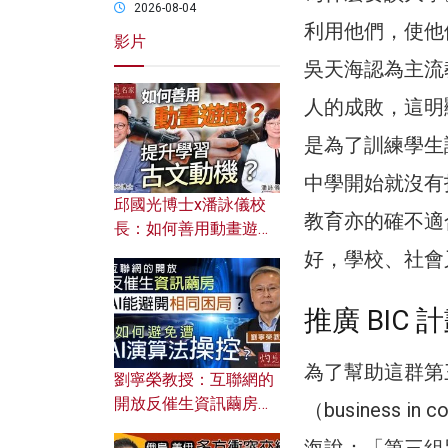
2026-08-04
利用他們，使他
影片
吳天海認為主流
人的成敗，這明
是為了訓練學生
中學開始就沒有
邱國光博士x潘詠儀校
教育亦的確不適
長：如何善用動畫遊戲
提升學習古文動機？
好，學校、社會
推廣 BIC
為了幫助這群第
劉寧榮教授：互聯網的
開放反催生資訊繭房，
（business
AI能避開相同困局？如
海說：「第三組