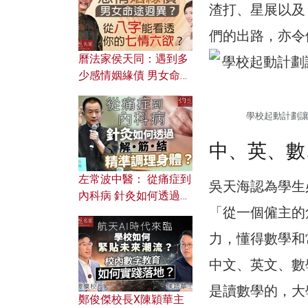
渣打、星展以及
們的出路，亦令
曆法家侯天同：遇到多
少感情姻緣債 男女命途
迥異？ 從八字能看透你
的七情六欲？
學校起動計劃
中、英、數
左常波中醫： 從痛症到
吳天海認為學生
內科病 針灸如何透過解
「從一個僱主的
筋結 精準調理身體？
力，懂得數學和常
中文、英文、數
是讀數學的，大
鄭俊傑校長X陳穎華主