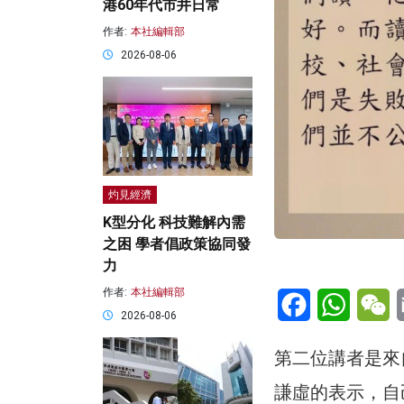
港60年代市井日常
作者:
本社編輯部
2026-08-06
灼見經濟
K型分化 科技難解內需
之困 學者倡政策協同發
力
作者:
本社編輯部
Facebook
WhatsA
W
2026-08-06
第二位講者是來
謙虛的表示，自