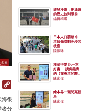
雄關漫道：把遙遠
的歷史拉到眼前
編輯精選
日本人口萎縮 中
港須先謀劃免步其
後塵
陸振球
種菜得愛 記一本
好書──讀吳燕青
的《在香港的離島
種菜》
陳家偉
Copy
Link
繪本界一顆閃亮新
星
天海很
陳家偉
講者分