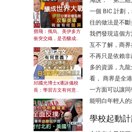
何避免遭AI演算法操
控？
一個 BIC 計
往的做法是不斷
鄧飛：俄烏、美伊多方
我們發現這個方
衝突交織，是否釀成世
互不了解，商界
界大戰？ 伊朗甘冒政權
風險攻擊美軍，背後有
不再只是依賴非
何盤算？
多的資源，九龍
看， 商界是全
邱國光博士x潘詠儀校
一方面可以讓同
長：學習古文有何意
義？ 粵語怎樣傳承文言
能明白年輕人的
文之美？ 日常寫作如何
應用？
學校起動計