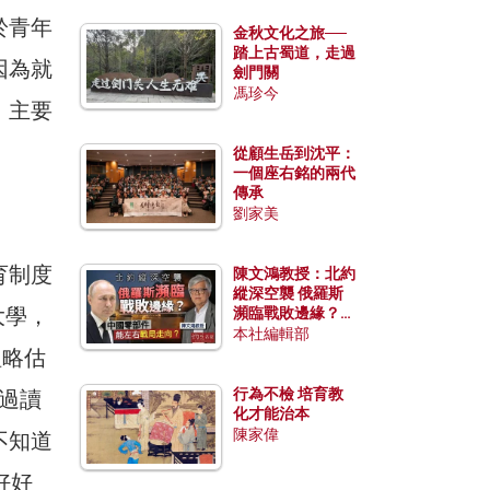
於青年
金秋文化之旅──
踏上古蜀道，走過
因為就
劍門關
馮珍今
，主要
」
從顧生岳到沈平：
一個座右銘的兩代
傳承
劉家美
育制度
陳文鴻教授：北約
縱深空襲 俄羅斯
大學，
瀕臨戰敗邊緣？中
國零部件能左右戰
本社編輯部
局走向？
粗略估
行為不檢 培育教
想過讀
化才能治本
陳家偉
不知道
好好