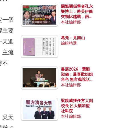
國際關係學者孔永
樂博士：將美伊衝
突類比越戰，兩者
定一個
有何異同？中國崛
本社編輯部
起能否為全球格局
程主要
發揮穩定效用？
葛亮：見南山
一天進
編輯精選
，主流
得不
書展2026｜葉劉
淑儀：最喜歡姐姐
角色 無官職說話
包袱少
本社編輯部
梁鏡威獲任方大副
校長 呂大樂加盟
社科院
力。吳天
本社編輯部
舉辦了