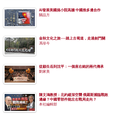
AI發展美國搞小院高牆 中國推多邊合作
關品方
金秋文化之旅──踏上古蜀道，走過劍門關
馮珍今
從顧生岳到沈平：一個座右銘的兩代傳承
劉家美
陳文鴻教授：北約縱深空襲 俄羅斯瀕臨戰敗
邊緣？中國零部件能左右戰局走向？
本社編輯部