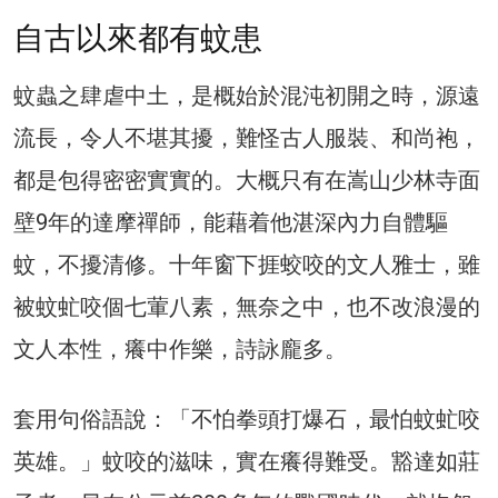
自古以來都有蚊患
蚊蟲之肆虐中土，是概始於混沌初開之時，源遠
流長，令人不堪其擾，難怪古人服裝、和尚袍，
都是包得密密實實的。大概只有在嵩山少林寺面
壁9年的達摩禪師，能藉着他湛深內力自體驅
蚊，不擾清修。十年窗下捱蛟咬的文人雅士，雖
被蚊虻咬個七葷八素，無奈之中，也不改浪漫的
文人本性，癢中作樂，詩詠龐多。
套用句俗語說：「不怕拳頭打爆石，最怕蚊虻咬
英雄。」蚊咬的滋味，實在癢得難受。豁達如莊