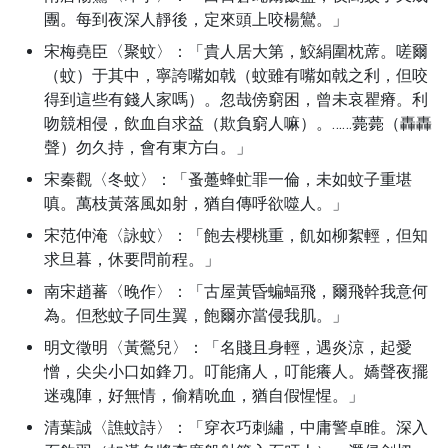
團。每到夜深人靜後，定來頭上咬楊鸞。」
宋梅堯臣〈聚蚊〉：「貴人居大第，鮫絹圍枕蓆。嗟爾
（蚊）于其中，寧誇嘴如戟（蚊雖有嘴如戟之利，但咬
得到這些有錢人家嗎）。忽哉傍窮困，曾未哀瞿瘠。利
吻競相侵，飲血自求益（欺負窮人嘛）。……薨薨（轟轟
聲）勿久持，會有東方白。」
宋秦觀〈冬蚊〉：「蚤躉蜂虻罪一倫，未如蚊子重堪
嗔。萬枝黃落風如射，猶自傳呼欲噬人。」
宋范仲淹〈詠蚊〉：「飽去櫻桃重，飢如柳絮輕，但知
求旦暮，休要問前程。」
南宋趙蕃〈晚作〉：「古屋黃昏蝙蝠飛，爾飛幹我意何
為。但愁蚊子同生翼，飽爾亦當侵我肌。」
明文徵明〈黃鶯兒〉：「名賤且身輕，遇炎涼，起愛
憎，尖尖小口如鋒刀。叮能痛人，叮能癢人。嬌聲夜擺
迷魂陣，好無情，偷精吮血，猶自假惺惺。」
清葉誠〈譙蚊詩〉：「穿衣巧刺繡，中庸警卓睢。深入