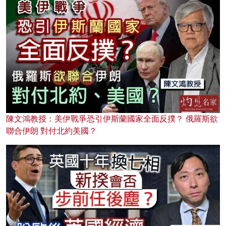
陳文鴻教授：美伊戰爭恐引伊斯蘭國家全面反撲？ 俄羅斯欲
聯合伊朗 對付北約美國？