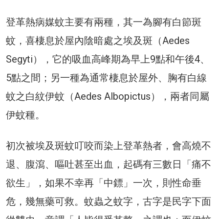
登革熱病媒蚊主要有兩種，其一為腳有白節斑
蚊，喜棲息於屋內陰暗處之埃及斑（Aedes
Segyti），它的吸血高峰期為早上9點和午後4、
5點之間；另一種為通常棲息於屋外、胸有白線
蚊之白紋伊蚊（Aedes Albopictus），兩者同屬
伊蚊種。
初次被埃及斑蚊叮咬而染上登革熱者，會高燒不
退、腹瀉、嘔吐甚至出血，起碼有三數日「痛不
欲生」，如果不幸再「中鏢」一次，則性命垂
危，幾無藥可救。蚊蟲之蚊字，古字是民字下面