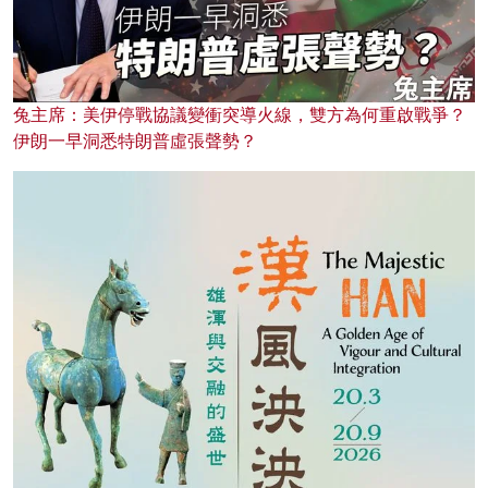
兔主席：美伊停戰協議變衝突導火線，雙方為何重啟戰爭？
伊朗一早洞悉特朗普虛張聲勢？