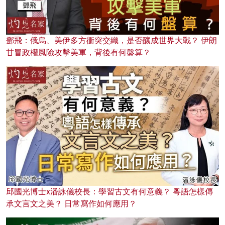
鄧飛：俄烏、美伊多方衝突交織，是否釀成世界大戰？ 伊朗
甘冒政權風險攻擊美軍，背後有何盤算？
邱國光博士x潘詠儀校長：學習古文有何意義？ 粵語怎樣傳
承文言文之美？ 日常寫作如何應用？