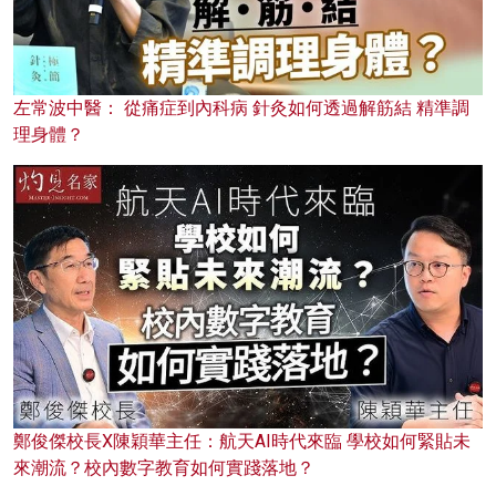
左常波中醫： 從痛症到內科病 針灸如何透過解筋結 精準調
理身體？
鄭俊傑校長X陳穎華主任：航天AI時代來臨 學校如何緊貼未
來潮流？校內數字教育如何實踐落地？