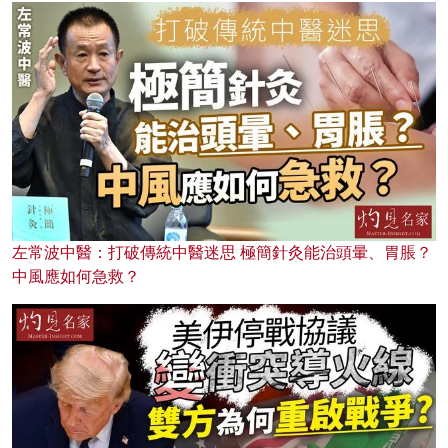
左常波中醫：打破傳統中醫迷思 極簡針灸能治頭暈、胃脹？
中風應如何急救？