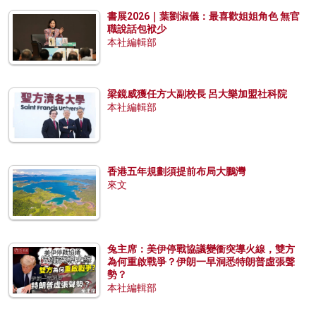
書展2026｜葉劉淑儀：最喜歡姐姐角色 無官
職說話包袱少
本社編輯部
梁鏡威獲任方大副校長 呂大樂加盟社科院
本社編輯部
香港五年規劃須提前布局大鵬灣
來文
兔主席：美伊停戰協議變衝突導火線，雙方
為何重啟戰爭？伊朗一早洞悉特朗普虛張聲
勢？
本社編輯部