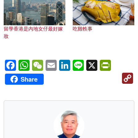
留學香港是內地女仔最好嫁
吃雞軼事
妝
Facebook
WhatsApp
WeChat
Email
LinkedIn
Line
X
PrintFriendl
C
Share
Li