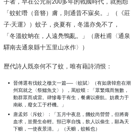
子者，早在公元前200多年的戰國時代，就抱怨
「蚊虻噆（音簪）膚，則通昔不寐矣。」（《莊
子‧天運》）蚊子，炎夏有，冬溫亦免不了，
「冬溫蚊蚋在，人遠鳧鴨亂。」（唐杜甫〈通泉
驛南去通泉縣十五里山水作〉）
歷代詩人既奈何不了蚊，唯有藉詩消恨：
晉傅選有伐蚊之檄文一篇──〈蚊賦〉（有如唐韓愈在潮
州寫就之〈祭鱷魚文〉），罵蚊蟆：「眾繁熾而無數，
動群眾而成雷。肆慘毒于有生，餐膚以療飢。妨農力于
南畝，廢女工于杼機。」
唐孟郊〈斥蚊〉：「五月中夜息，饑蚊尚營營，但將膏
血求，豈覺生命輕。頸已寧自愧，飲人以偷生，願為天
下幮，一使夜景清。」（天幮，蚊帳也）