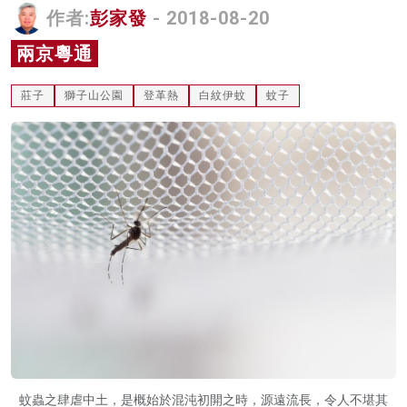
作者:
彭家發
- 2018-08-20
名家榜
兩京粵通
灼見活動
莊子
獅子山公園
登革熱
白紋伊蚊
蚊子
關於我們
蚊蟲之肆虐中土，是概始於混沌初開之時，源遠流長，令人不堪其