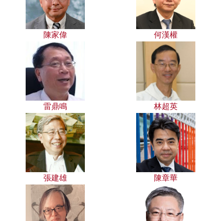
陳家偉
何漢權
雷鼎鳴
林超英
張建雄
陳章華