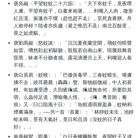
唐吳融〈平望蚊蚊二十六韻〉：「天下有蚊子，竟夜噆
人膚。平望有蚊子，白畫來相屠。……利嘴入人肉，微形
紅且濡。振蓬亦不懼（趕也趕不走），至死貪膏腴。舟
人敢停棹？陸者亦疾趨（避之惟恐不及）南北百餘里，
畏之如虎貙。」
唐劉禹鍚〈怒蚊謠〉：「沉沉夏夜蘭堂開，飛蚊伺暗聲
如雷。嘈然欻起初駭聽，殷殷若自南山來。喧騰鼓舞喜
昏黑，昧者不分聽者感。露花滴瀝月上天，利嘴迎人着
不得。……」
唐白居易〈蚊蟆〉：「巴徼炎毒早，三春蚊蟆生。咂膚
拂不去，繞耳薨薨（轟轟）聲。斯物頗微細，中人初甚
輕。有如膚受譖，久則瘡痏成。痏成無奈何，所要防其
萌。么蟲何足道，潛喻儆人情。」（痏，粵音賄，瘢
痕）又〈臼口阻風十日〉：「魚蝦遇雨腥盈鼻，蚊蚋和
煙癢滿身。」──另一首〈首夏〉：「林靜蚊未生，池靜
蛙未嗚，景長天氣好，竟日和且清（沒蚊的日子真
好）。」
南唐楊鸞〈即事〉：「白日蒼蠅爾飯盤，夜聞蚊子又成