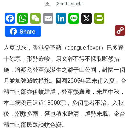
擾。（Shutterstock）
Facebook
WhatsApp
WeChat
Email
LinkedIn
Line
X
PrintFriendl
C
Share
Li
入夏以來，香港登革熱（dengue fever）已多達
十餘宗，形勢嚴峻，康文署不得不採取斷然措
施，將疑為登革熱滋生之獅子山公園，封園一個
月並加強滅蚊措施。回溯2005年乙未甫入夏，台
灣中南部亦伊蚊肆虐，登革熱嚴峻，未屆中秋，
本土病例已逼近18000宗，多個患者不治。入秋
後，潮熱多雨，窪也積水難清，虐勢未戢。令台
灣中南部民眾談蚊色變。