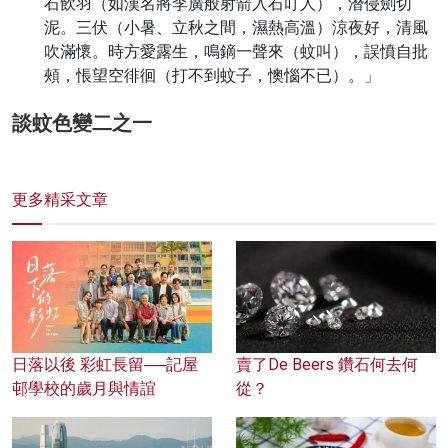
石飲羽（如漢名將李廣般射箭入石叮人），潛侵劍切
泥。三伏（小暑、立秋之間，濕熱高溫）涼夜好，清風
吹滿懷。時方愛露生，鳴鏑一聲來（蚊叫），誤憤自批
頰，悵望空徘徊（打不到蚊子，懊惱不已）。」
談蚊色變二之一
更多精采文章
日落以後 彩虹長留──記屋
賣了De Beers 鑽石何去何
邨學校的歲月與情誼
從？