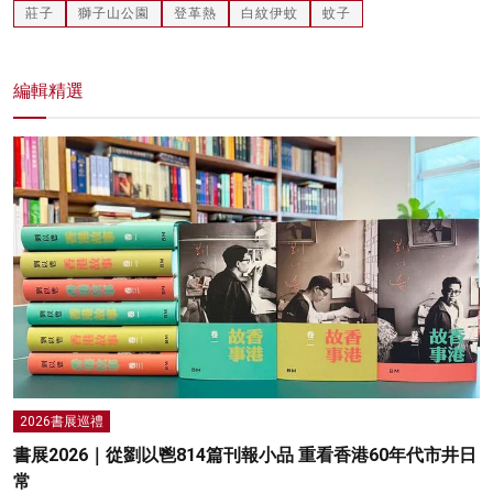
莊子
獅子山公園
登革熱
白紋伊蚊
蚊子
編輯精選
2026書展巡禮
書展2026｜從劉以鬯814篇刊報小品 重看香港60年代市井日
常