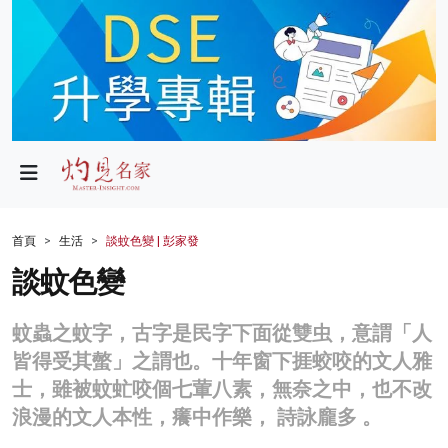
政局
教育
文化
財經
首頁
生活
談蚊色變 | 彭家發
生活
談蚊色變
健康
蚊蟲之蚊字，古字是民字下面從雙虫，意謂「人
商業
皆得受其螫」之謂也。十年窗下捱蛟咬的文人雅
士，雖被蚊虻咬個七葷八素，無奈之中，也不改
科技
浪漫的文人本性，癢中作樂， 詩詠龐多 。
影片