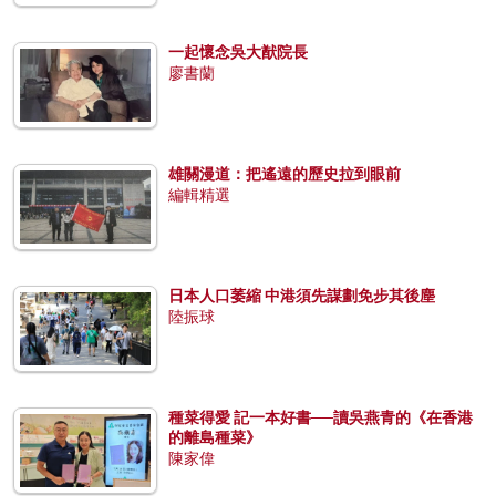
一起懷念吳大猷院長
廖書蘭
雄關漫道：把遙遠的歷史拉到眼前
編輯精選
日本人口萎縮 中港須先謀劃免步其後塵
陸振球
種菜得愛 記一本好書──讀吳燕青的《在香港
的離島種菜》
陳家偉