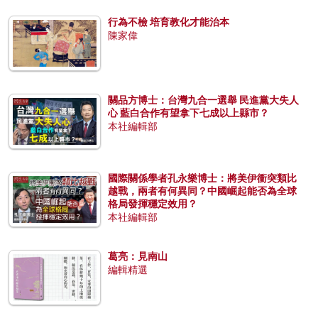
行為不檢 培育教化才能治本
陳家偉
關品方博士：台灣九合一選舉 民進黨大失人
心 藍白合作有望拿下七成以上縣市？
本社編輯部
國際關係學者孔永樂博士：將美伊衝突類比
越戰，兩者有何異同？中國崛起能否為全球
格局發揮穩定效用？
本社編輯部
葛亮：見南山
編輯精選