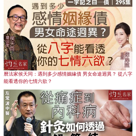
曆法家侯天同：遇到多少感情姻緣債 男女命途迥異？ 從八字
能看透你的七情六欲？