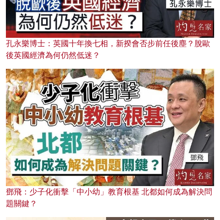
孔永樂博士：英國十年換七相，新揆會否步前任後塵？脫歐
後英國經濟為何仍然低迷？
鄧飛：少子化衝擊「中小幼」教育根基 北都如何成為解決問
題關鍵？