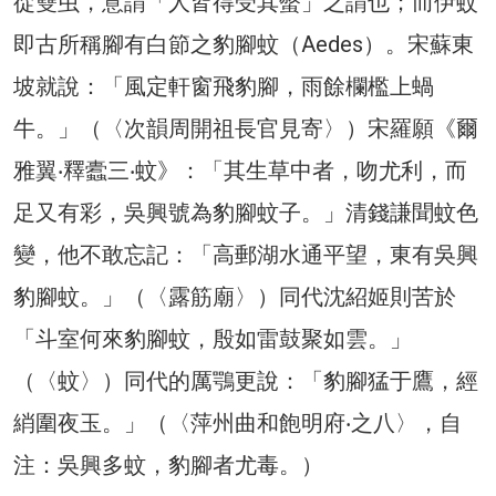
從雙虫，意謂「人皆得受其螫」之謂也；而伊蚊
即古所稱腳有白節之豹腳蚊（Aedes）。宋蘇東
坡就說：「風定軒窗飛豹腳，雨餘欄檻上蝸
牛。」（〈次韻周開祖長官見寄〉）宋羅願《爾
雅翼‧釋蠹三‧蚊》：「其生草中者，吻尤利，而
足又有彩，吳興號為豹腳蚊子。」清錢謙聞蚊色
變，他不敢忘記：「高郵湖水通平望，東有吳興
豹腳蚊。」（〈露筋廟〉）同代沈紹姬則苦於
「斗室何來豹腳蚊，殷如雷鼓聚如雲。」
（〈蚊〉）同代的厲鶚更說：「豹腳猛于鷹，經
綃圍夜玉。」（〈萍州曲和飽明府‧之八〉，自
注：吳興多蚊，豹腳者尤毒。）