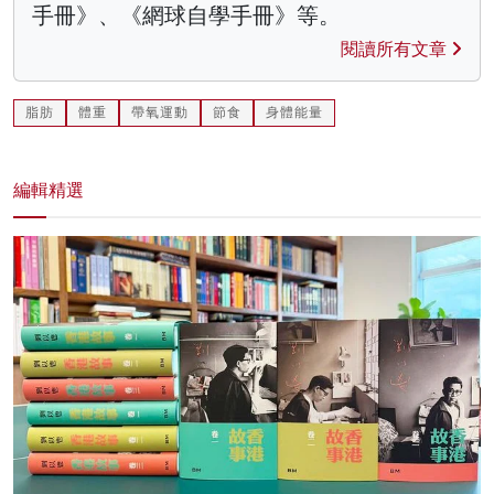
手冊》、《網球自學手冊》等。
閱讀所有文章
脂肪
體重
帶氧運動
節食
身體能量
編輯精選