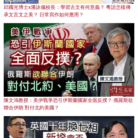
邱國光博士x潘詠儀校長：學習古文有何意義？ 粵語怎樣傳
承文言文之美？ 日常寫作如何應用？
陳文鴻教授：美伊戰爭恐引伊斯蘭國家全面反撲？ 俄羅斯欲
聯合伊朗 對付北約美國？