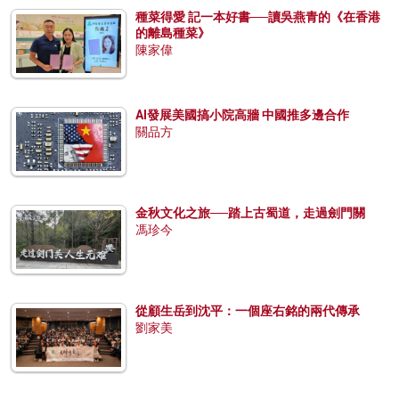
種菜得愛 記一本好書──讀吳燕青的《在香港
的離島種菜》
陳家偉
AI發展美國搞小院高牆 中國推多邊合作
關品方
金秋文化之旅──踏上古蜀道，走過劍門關
馮珍今
從顧生岳到沈平：一個座右銘的兩代傳承
劉家美