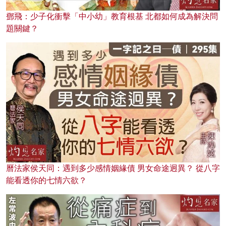
鄧飛：少子化衝擊「中小幼」教育根基 北都如何成為解決問
題關鍵？
曆法家侯天同：遇到多少感情姻緣債 男女命途迥異？ 從八字
能看透你的七情六欲？