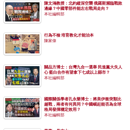
陳文鴻教授：北約縱深空襲 俄羅斯瀕臨戰敗
邊緣？中國零部件能左右戰局走向？
本社編輯部
行為不檢 培育教化才能治本
陳家偉
關品方博士：台灣九合一選舉 民進黨大失人
心 藍白合作有望拿下七成以上縣市？
本社編輯部
國際關係學者孔永樂博士：將美伊衝突類比
越戰，兩者有何異同？中國崛起能否為全球
格局發揮穩定效用？
本社編輯部