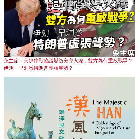
兔主席：美伊停戰協議變衝突導火線，雙方為何重啟戰爭？
伊朗一早洞悉特朗普虛張聲勢？