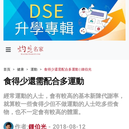
政局
教育
文化
財經
首頁
健康
運動
食得少還需配合多運動 | 鍾伯光
生活
食得少還需配合多運動
健康
經常運動的人士，會有較高的基本新陳代謝率，
商業
就算較一些食得少但不做運動的人士吃多些食
物，也不一定會有較高的體重。
科技
影片
作者:
鍾伯光
- 2018-08-12