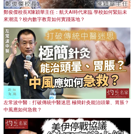
鄭俊傑校長X陳穎華主任：航天AI時代來臨 學校如何緊貼未
來潮流？校內數字教育如何實踐落地？
左常波中醫：打破傳統中醫迷思 極簡針灸能治頭暈、胃脹？
中風應如何急救？