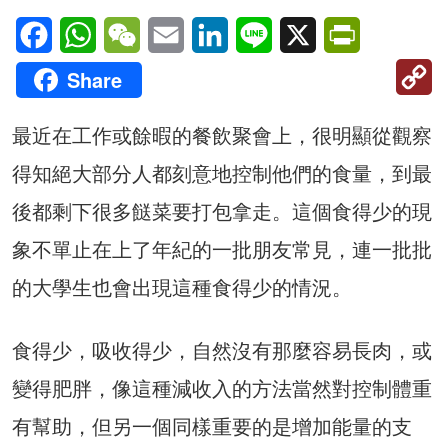
Facebook
WhatsApp
WeChat
Email
LinkedIn
Line
X
PrintFriendl
C
Share
Li
最近在工作或餘暇的餐飲聚會上，很明顯從觀察
得知絕大部分人都刻意地控制他們的食量，到最
後都剩下很多餸菜要打包拿走。這個食得少的現
象不單止在上了年紀的一批朋友常見，連一批批
的大學生也會出現這種食得少的情況。
食得少，吸收得少，自然沒有那麼容易長肉，或
變得肥胖，像這種減收入的方法當然對控制體重
有幫助，但另一個同樣重要的是增加能量的支