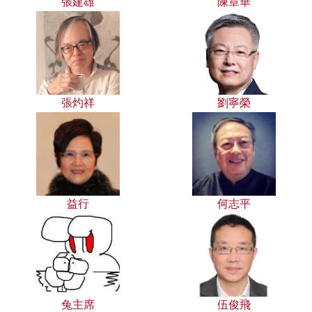
張建雄
陳章華
張灼祥
劉寧榮
益行
何志平
兔主席
伍俊飛