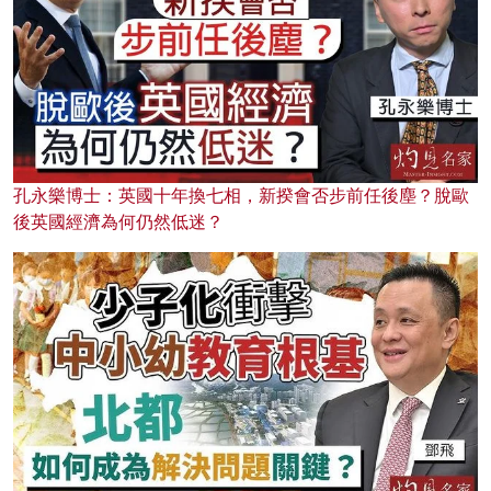
孔永樂博士：英國十年換七相，新揆會否步前任後塵？脫歐
後英國經濟為何仍然低迷？