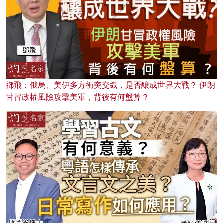
鄧飛：俄烏、美伊多方衝突交織，是否釀成世界大戰？ 伊朗
甘冒政權風險攻擊美軍，背後有何盤算？