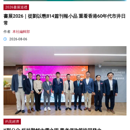
2026書展巡禮
書展2026｜從劉以鬯814篇刊報小品 重看香港60年代市井日
常
作者:
本社編輯部
2026-08-06
灼見經濟