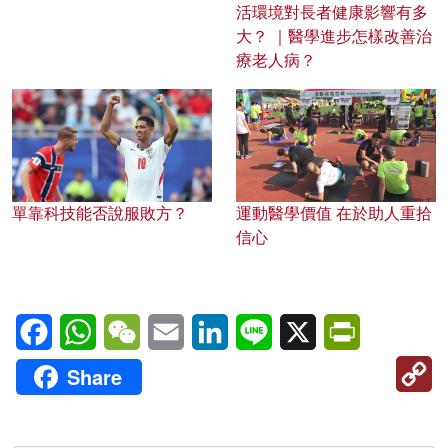
活環境對長者健康影響有多
大？ ｜醫學進步怎樣改善治
療老人病？
單靠科技能否說服敗方？
運動醫學價值 在於助人重拾
信心
Facebook
WhatsApp
WeChat
Email
LinkedIn
Line
X
PrintFriendl
C
Share
Li