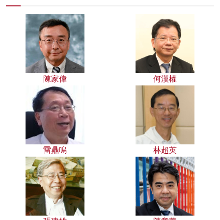
陳家偉
何漢權
雷鼎鳴
林超英