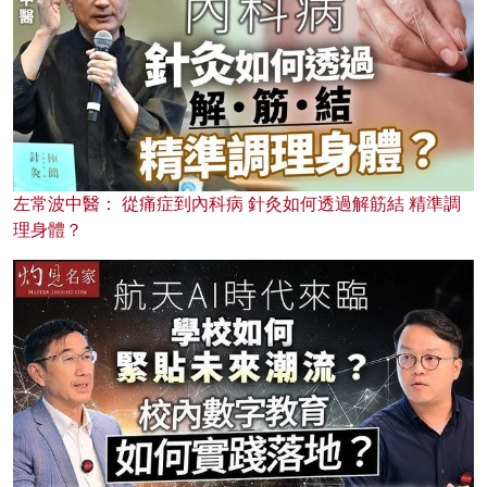
左常波中醫： 從痛症到內科病 針灸如何透過解筋結 精準調
理身體？