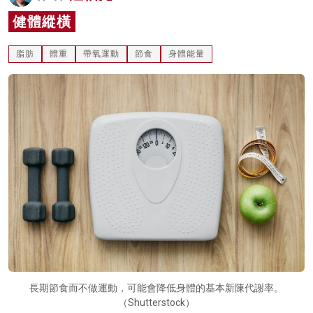
名家榜
健體縱橫
灼見活動
脂肪
體重
帶氧運動
節食
身體能量
關於我們
長期節食而不做運動，可能會降低身體的基本新陳代謝率。
（Shutterstock）