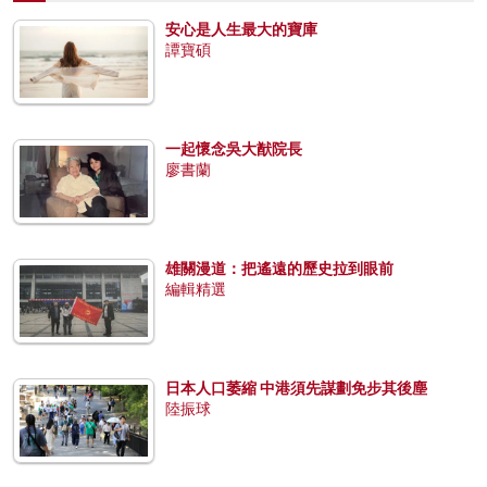
安心是人生最大的寶庫
譚寶碩
一起懷念吳大猷院長
廖書蘭
雄關漫道：把遙遠的歷史拉到眼前
編輯精選
日本人口萎縮 中港須先謀劃免步其後塵
陸振球