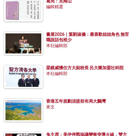
葛亮：見南山
編輯精選
書展2026｜葉劉淑儀：最喜歡姐姐角色 無官
職說話包袱少
本社編輯部
梁鏡威獲任方大副校長 呂大樂加盟社科院
本社編輯部
香港五年規劃須提前布局大鵬灣
來文
兔主席：美伊停戰協議變衝突導火線，雙方