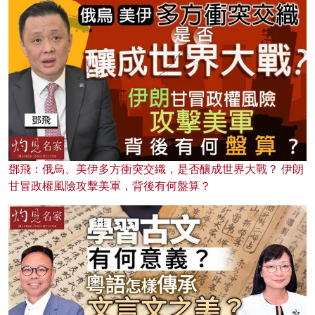
鄧飛：俄烏、美伊多方衝突交織，是否釀成世界大戰？ 伊朗
甘冒政權風險攻擊美軍，背後有何盤算？