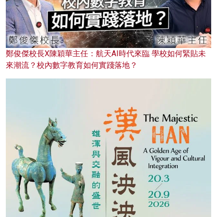
鄭俊傑校長X陳穎華主任：航天AI時代來臨 學校如何緊貼未
來潮流？校內數字教育如何實踐落地？