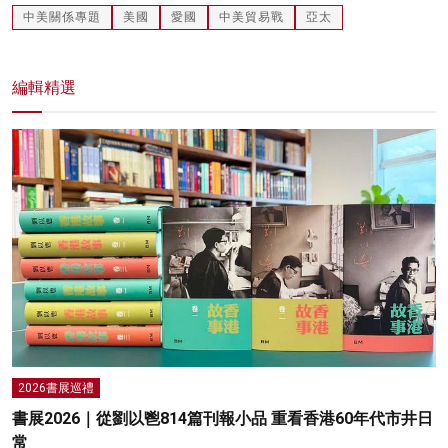
中美關係專題
美國
愛國
中美貿易戰
亞太
編輯精選
2026書展巡禮
書展2026｜從劉以鬯814篇刊報小品 重看香港60年代市井日
常