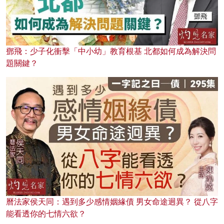
鄧飛：少子化衝擊「中小幼」教育根基 北都如何成為解決問
題關鍵？
曆法家侯天同：遇到多少感情姻緣債 男女命途迥異？ 從八字
能看透你的七情六欲？