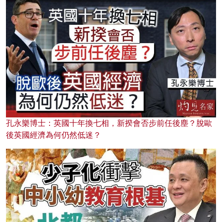
孔永樂博士：英國十年換七相，新揆會否步前任後塵？脫歐
後英國經濟為何仍然低迷？