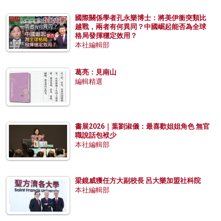
國際關係學者孔永樂博士：將美伊衝突類比
越戰，兩者有何異同？中國崛起能否為全球
格局發揮穩定效用？
本社編輯部
葛亮：見南山
編輯精選
書展2026｜葉劉淑儀：最喜歡姐姐角色 無官
職說話包袱少
本社編輯部
梁鏡威獲任方大副校長 呂大樂加盟社科院
本社編輯部