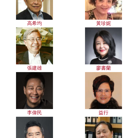
高希均
黃珍妮
張建雄
廖書蘭
李偉民
益行