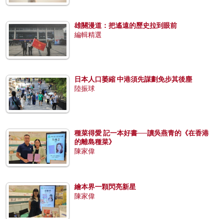
雄關漫道：把遙遠的歷史拉到眼前
編輯精選
日本人口萎縮 中港須先謀劃免步其後塵
陸振球
種菜得愛 記一本好書──讀吳燕青的《在香港
的離島種菜》
陳家偉
繪本界一顆閃亮新星
陳家偉