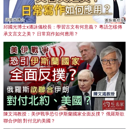
邱國光博士x潘詠儀校長：學習古文有何意義？ 粵語怎樣傳
承文言文之美？ 日常寫作如何應用？
陳文鴻教授：美伊戰爭恐引伊斯蘭國家全面反撲？ 俄羅斯欲
聯合伊朗 對付北約美國？