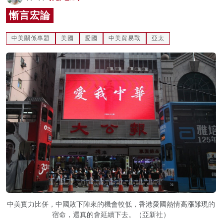
名家榜
慚言宏論
灼見活動
中美關係專題
美國
愛國
中美貿易戰
亞太
關於我們
中美實力比併，中國敗下陣來的機會較低，香港愛國熱情高漲難現的
宿命，還真的會延續下去。（亞新社）