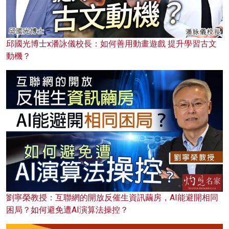
邱國光博士x潘詠儀校長：如何善用動畫遊戲 提升學習古文
動機？
劉寧榮教授：互聯網的開放反催生資訊繭房，AI能避開相同
困局？如何避免遭AI演算法操控？