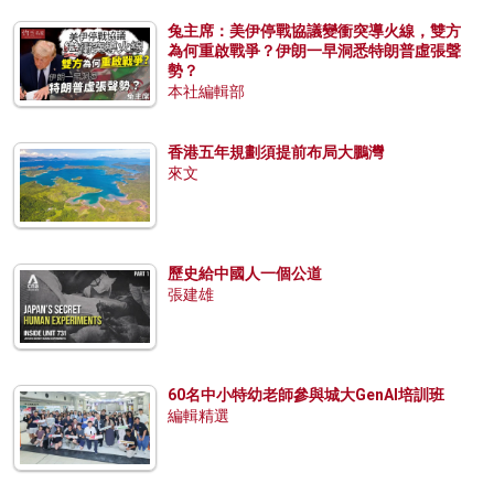
兔主席：美伊停戰協議變衝突導火線，雙方
為何重啟戰爭？伊朗一早洞悉特朗普虛張聲
勢？
本社編輯部
香港五年規劃須提前布局大鵬灣
來文
歷史給中國人一個公道
張建雄
60名中小特幼老師參與城大GenAI培訓班
編輯精選