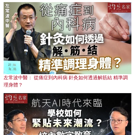
左常波中醫： 從痛症到內科病 針灸如何透過解筋結 精準調
理身體？