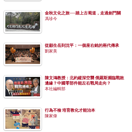
金秋文化之旅──踏上古蜀道，走過劍門關
馮珍今
從顧生岳到沈平：一個座右銘的兩代傳承
劉家美
陳文鴻教授：北約縱深空襲 俄羅斯瀕臨戰敗
邊緣？中國零部件能左右戰局走向？
本社編輯部
行為不檢 培育教化才能治本
陳家偉