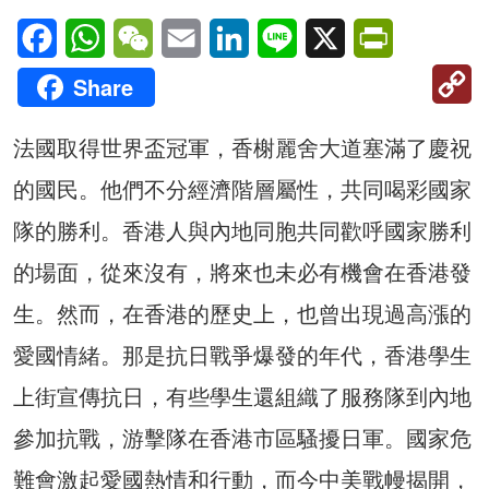
Facebook
WhatsApp
WeChat
Email
LinkedIn
Line
X
PrintFriendl
C
Share
Li
法國取得世界盃冠軍，香榭麗舍大道塞滿了慶祝
的國民。他們不分經濟階層屬性，共同喝彩國家
隊的勝利。香港人與內地同胞共同歡呼國家勝利
的場面，從來沒有，將來也未必有機會在香港發
生。然而，在香港的歷史上，也曾出現過高漲的
愛國情緒。那是抗日戰爭爆發的年代，香港學生
上街宣傳抗日，有些學生還組織了服務隊到內地
參加抗戰，游擊隊在香港市區騷擾日軍。國家危
難會激起愛國熱情和行動，而今中美戰幔揭開，