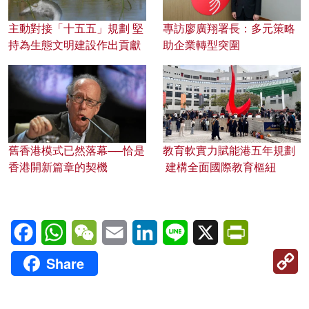
主動對接「十五五」規劃 堅
專訪廖廣翔署長：多元策略
持為生態文明建設作出貢獻
助企業轉型突圍
舊香港模式已然落幕──恰是
教育軟實力賦能港五年規劃
香港開新篇章的契機
建構全面國際教育樞紐
Facebook
WhatsApp
WeChat
Email
LinkedIn
Line
X
PrintFriendl
C
Share
Li