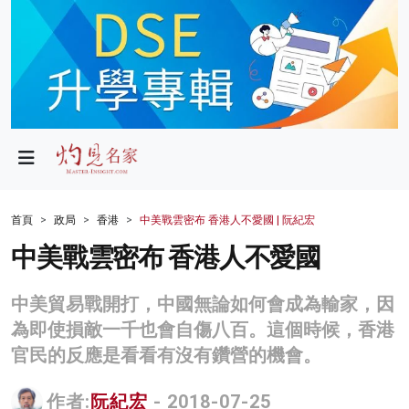
政局
教育
文化
財經
首頁
政局
香港
中美戰雲密布 香港人不愛國 | 阮紀宏
生活
中美戰雲密布 香港人不愛國
健康
中美貿易戰開打，中國無論如何會成為輸家，因
商業
為即使損敵一千也會自傷八百。這個時候，香港
官民的反應是看看有沒有鑽營的機會。
科技
影片
作者:
阮紀宏
- 2018-07-25