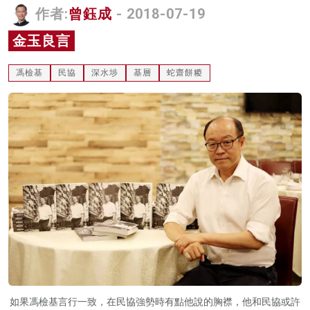
作者:
曾鈺成
- 2018-07-19
名家榜
金玉良言
灼見活動
馮檢基
民協
深水埗
基層
蛇齋餅糉
關於我們
如果馮檢基言行一致，在民協強勢時有點他說的胸襟，他和民協或許