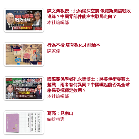
陳文鴻教授：北約縱深空襲 俄羅斯瀕臨戰敗
邊緣？中國零部件能左右戰局走向？
本社編輯部
行為不檢 培育教化才能治本
陳家偉
國際關係學者孔永樂博士：將美伊衝突類比
越戰，兩者有何異同？中國崛起能否為全球
格局發揮穩定效用？
本社編輯部
葛亮：見南山
編輯精選