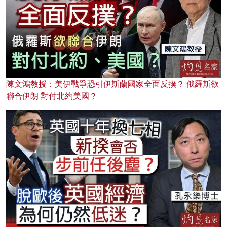
陳文鴻教授：美伊戰爭恐引伊斯蘭國家全面反撲？ 俄羅斯欲
聯合伊朗 對付北約美國？