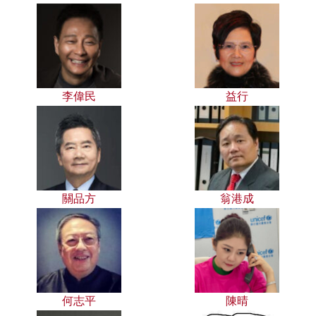
李偉民
益行
關品方
翁港成
何志平
陳晴