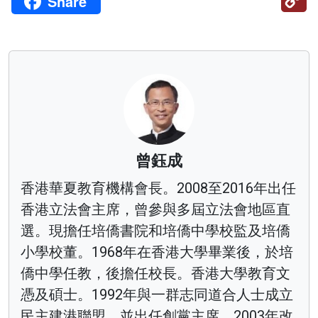
Share
Li
曾鈺成
香港華夏教育機構會長。2008至2016年出任
香港立法會主席，曾參與多屆立法會地區直
選。現擔任培僑書院和培僑中學校監及培僑
小學校董。1968年在香港大學畢業後，於培
僑中學任教，後擔任校長。香港大學教育文
憑及碩士。1992年與一群志同道合人士成立
民主建港聯盟，並出任創黨主席，2003年改