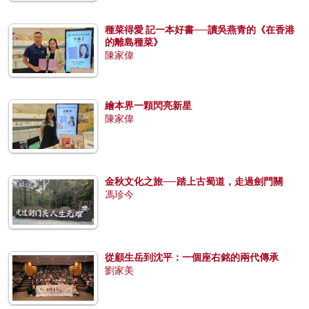
種菜得愛 記一本好書──讀吳燕青的《在香港
的離島種菜》
陳家偉
繪本界一顆閃亮新星
陳家偉
金秋文化之旅──踏上古蜀道，走過劍門關
馮珍今
從顧生岳到沈平：一個座右銘的兩代傳承
劉家美