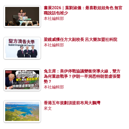
書展2026｜葉劉淑儀：最喜歡姐姐角色 無官
職說話包袱少
本社編輯部
梁鏡威獲任方大副校長 呂大樂加盟社科院
本社編輯部
兔主席：美伊停戰協議變衝突導火線，雙方
為何重啟戰爭？伊朗一早洞悉特朗普虛張聲
勢？
本社編輯部
香港五年規劃須提前布局大鵬灣
來文