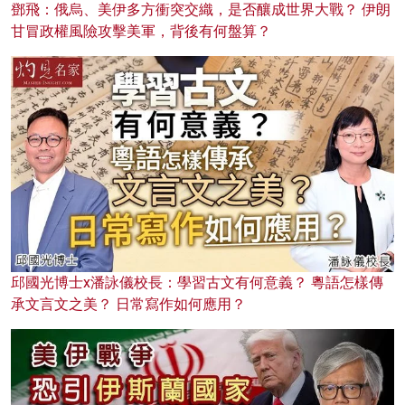
鄧飛：俄烏、美伊多方衝突交織，是否釀成世界大戰？ 伊朗
甘冒政權風險攻擊美軍，背後有何盤算？
邱國光博士x潘詠儀校長：學習古文有何意義？ 粵語怎樣傳
承文言文之美？ 日常寫作如何應用？