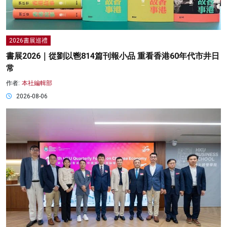
2026書展巡禮
書展2026｜從劉以鬯814篇刊報小品 重看香港60年代市井日
常
作者:
本社編輯部
2026-08-06