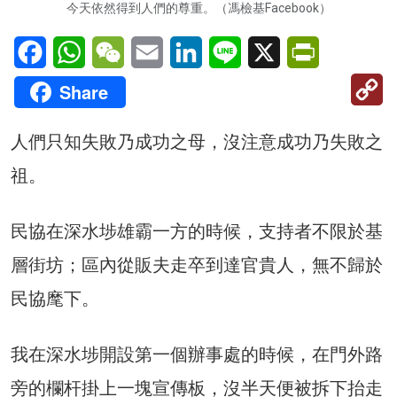
今天依然得到人們的尊重。（馮檢基Facebook）
Facebook
WhatsApp
WeChat
Email
LinkedIn
Line
X
PrintFriendl
C
Share
Li
人們只知失敗乃成功之母，沒注意成功乃失敗之
祖。
民協在深水埗雄霸一方的時候，支持者不限於基
層街坊；區內從販夫走卒到達官貴人，無不歸於
民協麾下。
我在深水埗開設第一個辦事處的時候，在門外路
旁的欄杆掛上一塊宣傳板，沒半天便被拆下抬走