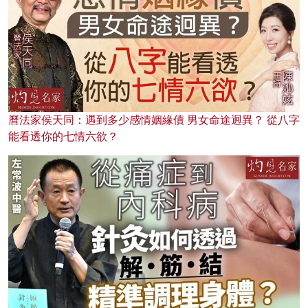
曆法家侯天同：遇到多少感情姻緣債 男女命途迥異？ 從八字
能看透你的七情六欲？