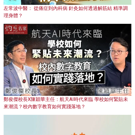
左常波中醫： 從痛症到內科病 針灸如何透過解筋結 精準調
理身體？
鄭俊傑校長X陳穎華主任：航天AI時代來臨 學校如何緊貼未
來潮流？校內數字教育如何實踐落地？