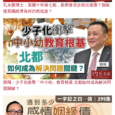
孔永樂博士：英國十年換七相，新揆會否步前任後塵？脫歐
後英國經濟為何仍然低迷？
鄧飛：少子化衝擊「中小幼」教育根基 北都如何成為解決問
題關鍵？