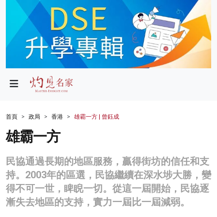
政局
教育
文化
財經
首頁
政局
香港
雄霸一方 | 曾鈺成
生活
雄霸一方
健康
民協通過長期的地區服務，贏得街坊的信任和支
商業
持。2003年的區選，民協繼續在深水埗大勝，變
得不可一世，睥睨一切。從這一屆開始，民協逐
科技
漸失去地區的支持，實力一屆比一屆減弱。
影片