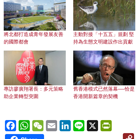
將北都打造成青年發展友善
主動對接「十五五」規劃 堅
的國際都會
持為生態文明建設作出貢獻
專訪廖廣翔署長：多元策略
舊香港模式已然落幕──恰是
助企業轉型突圍
香港開新篇章的契機
Facebook
WhatsApp
WeChat
Email
LinkedIn
Line
X
PrintFriendl
C