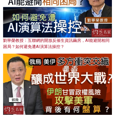
劉寧榮教授：互聯網的開放反催生資訊繭房，AI能避開相同
困局？如何避免遭AI演算法操控？