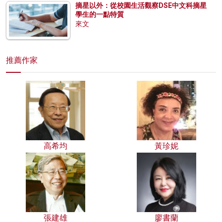
摘星以外：從校園生活觀察DSE中文科摘星
學生的一點特質
來文
推薦作家
高希均
黃珍妮
張建雄
廖書蘭