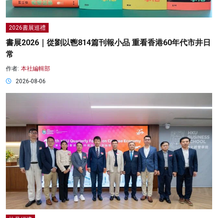
2026書展巡禮
書展2026｜從劉以鬯814篇刊報小品 重看香港60年代市井日
常
作者:
本社編輯部
2026-08-06