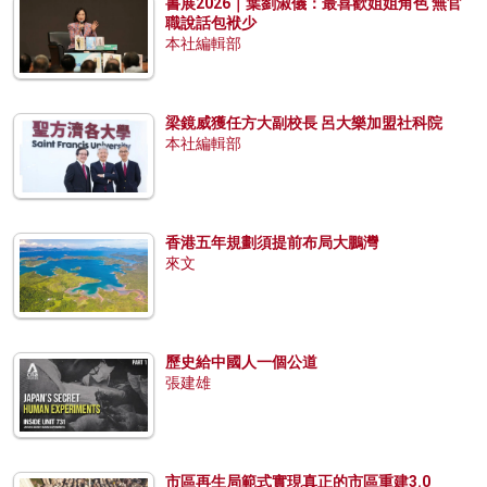
書展2026｜葉劉淑儀：最喜歡姐姐角色 無官
職說話包袱少
本社編輯部
梁鏡威獲任方大副校長 呂大樂加盟社科院
本社編輯部
香港五年規劃須提前布局大鵬灣
來文
歷史給中國人一個公道
張建雄
市區再生局範式實現真正的市區重建3.0