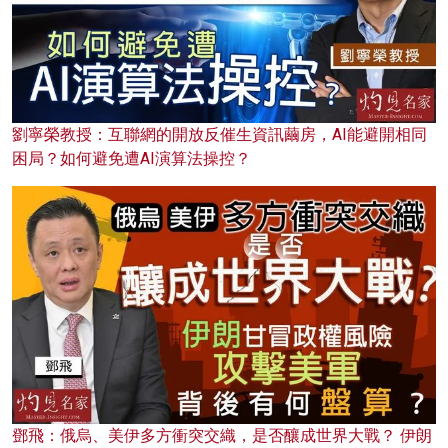
劉寧榮教授：互聯網的開放反催生資訊繭房，AI能避開相同
困局？如何避免遭AI演算法操控？
鄧飛：俄烏、美伊多方衝突交織，是否釀成世界大戰？ 伊朗