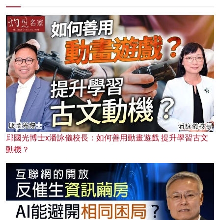
邱國光博士x潘詠儀校長：如何善用動畫遊戲 提升學習古文
動機？