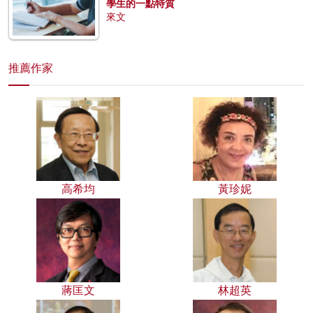
學生的一點特質
來文
推薦作家
高希均
黃珍妮
蔣匡文
林超英