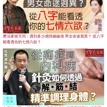
曆法家侯天同：遇到多少感情姻緣債 男女命途迥異？ 從八字
能看透你的七情六欲？