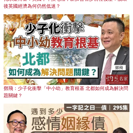
後英國經濟為何仍然低迷？
鄧飛：少子化衝擊「中小幼」教育根基 北都如何成為解決問
題關鍵？