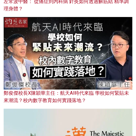
左常波中醫： 從痛症到內科病 針灸如何透過解筋結 精準調
理身體？
鄭俊傑校長X陳穎華主任：航天AI時代來臨 學校如何緊貼未
來潮流？校內數字教育如何實踐落地？