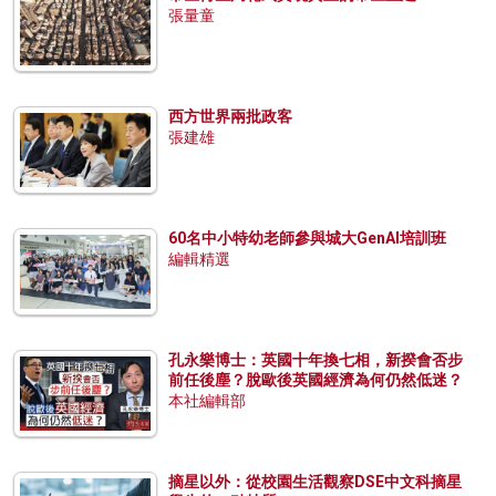
張量童
西方世界兩批政客
張建雄
60名中小特幼老師參與城大GenAI培訓班
編輯精選
孔永樂博士：英國十年換七相，新揆會否步
前任後塵？脫歐後英國經濟為何仍然低迷？
本社編輯部
摘星以外：從校園生活觀察DSE中文科摘星