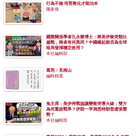
行為不檢 培育教化才能治本
陳家偉
國際關係學者孔永樂博士：將美伊衝突類比
越戰，兩者有何異同？中國崛起能否為全球
格局發揮穩定效用？
本社編輯部
葛亮：見南山
編輯精選
兔主席：美伊停戰協議變衝突導火線，雙方
為何重啟戰爭？伊朗一早洞悉特朗普虛張聲
勢？
本社編輯部