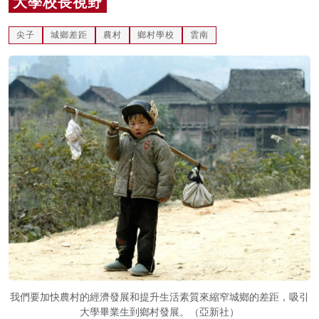
大學校長視野
名家榜
尖子
城鄉差距
農村
鄉村學校
雲南
灼見活動
關於我們
我們要加快農村的經濟發展和提升生活素質來縮窄城鄉的差距，吸引
大學畢業生到鄉村發展。（亞新社）