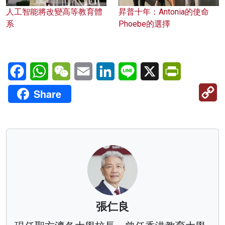
人工智能將改變高等教育體
昇普十年：Antonia的使命
系
Phoebe的選擇
Facebook
WhatsApp
WeChat
Email
LinkedIn
Line
X
PrintFriendl
C
Share
Li
張仁良