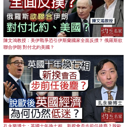
陳文鴻教授：美伊戰爭恐引伊斯蘭國家全面反撲？ 俄羅斯欲
聯合伊朗 對付北約美國？
孔永樂博士：英國十年換七相，新揆會否步前任後塵？脫歐