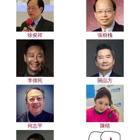
徐俊祥
張樹槐
李偉民
關品方
何志平
陳晴