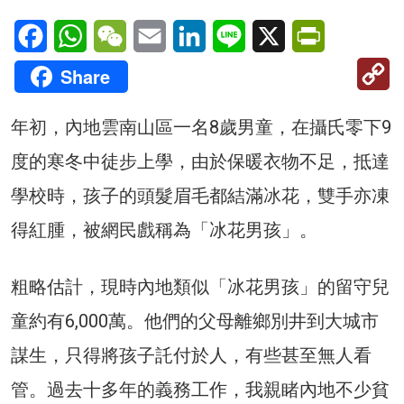
Facebook
WhatsApp
WeChat
Email
LinkedIn
Line
X
PrintFriendl
C
Share
Li
年初，內地雲南山區一名8歲男童，在攝氏零下9
度的寒冬中徒步上學，由於保暖衣物不足，抵達
學校時，孩子的頭髮眉毛都結滿冰花，雙手亦凍
得紅腫，被網民戲稱為「冰花男孩」。
粗略估計，現時內地類似「冰花男孩」的留守兒
童約有6,000萬。他們的父母離鄉別井到大城市
謀生，只得將孩子託付於人，有些甚至無人看
管。過去十多年的義務工作，我親睹內地不少貧