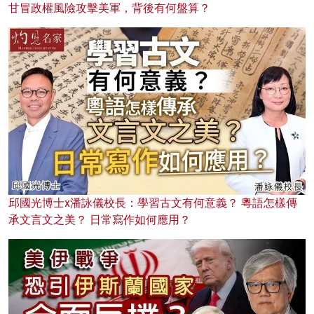
甘冒政權風險攻擊美軍，背後有何盤算？
邱國光博士x潘詠儀校長：學習古文有何意義？ 粵語怎樣傳
承文言文之美？ 日常寫作如何應用？