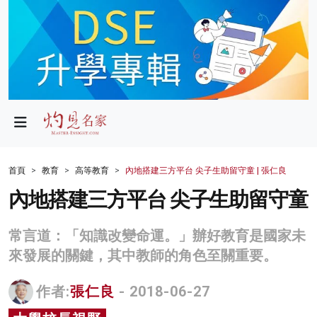
政局
教育
文化
財經
首頁
教育
高等教育
內地搭建三方平台 尖子生助留守童 | 張仁良
生活
內地搭建三方平台 尖子生助留守童
健康
常言道：「知識改變命運。」辦好教育是國家未
商業
來發展的關鍵，其中教師的角色至關重要。
科技
作者:
張仁良
- 2018-06-27
影片