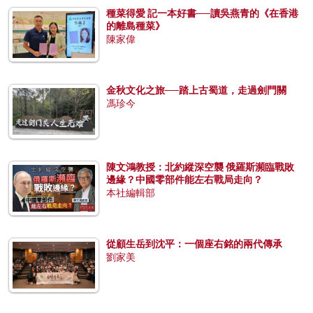
種菜得愛 記一本好書──讀吳燕青的《在香港
的離島種菜》
陳家偉
金秋文化之旅──踏上古蜀道，走過劍門關
馮珍今
陳文鴻教授：北約縱深空襲 俄羅斯瀕臨戰敗
邊緣？中國零部件能左右戰局走向？
本社編輯部
從顧生岳到沈平：一個座右銘的兩代傳承
劉家美