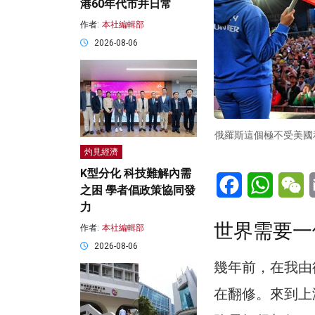
港60年代市井日常
作者:
本社編輯部
2026-08-06
俄羅斯這個極不受美國和
灼見經濟
K型分化 科技難解內需
Facebook
WhatsA
W
之困 學者倡政策協同發
力
世界需要一
作者:
本社編輯部
2026-08-06
幾年前，在我由
在翻修。來到上