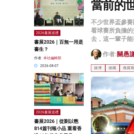
當前的
不少世界盃參賽
看球賽所負擔的
2026書展巡禮
去，這一輩子能
書展2026｜百無一用是
書生？
作者:
關愚
作者:
本社編輯部
2026-08-07
賭博
德國
俄羅
2026書展巡禮
書展2026｜從劉以鬯
814篇刊報小品 重看香