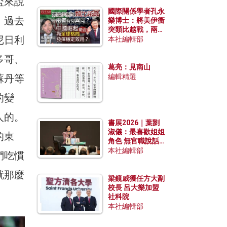
盃來說
國際關係學者孔永
！過去
樂博士：將美伊衝
突類比越戰，兩者
尼日利
有何異同？中國崛
本社編輯部
起能否為全球格局
發揮穩定效用？
多哥、
葛亮：見南山
蘇丹等
編輯精選
的變
人的。
書展2026｜葉劉
淑儀：最喜歡姐姐
的東
角色 無官職說話
包袱少
本社編輯部
們吃慣
就那麼
梁鏡威獲任方大副
校長 呂大樂加盟
社科院
本社編輯部