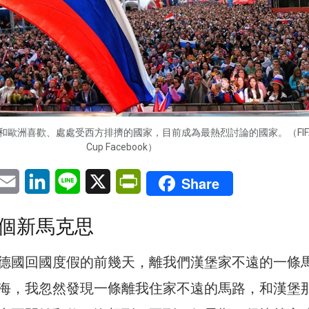
歐洲喜歡、處處受西方排擠的國家，目前成為最熱烈討論的國家。（FIFA W
Cup Facebook）
pp
eChat
Email
LinkedIn
Line
X
PrintFriendly
Share
個新馬克思
德國回國度假的前幾天，離我們漢堡家不遠的一條
海，我忽然發現一條離我住家不遠的馬路，和漢堡