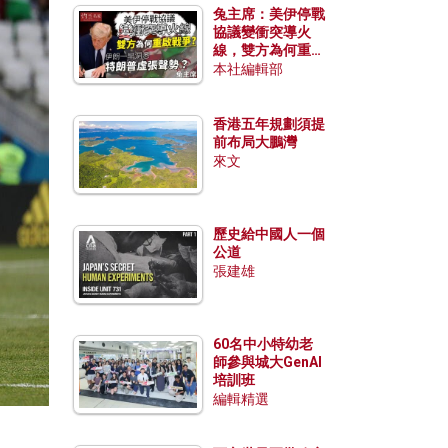
兔主席：美伊停戰
協議變衝突導火
線，雙方為何重啟
戰爭？伊朗一早洞
本社編輯部
悉特朗普虛張聲
勢？
香港五年規劃須提
前布局大鵬灣
來文
歷史給中國人一個
公道
張建雄
60名中小特幼老
師參與城大GenAI
培訓班
編輯精選