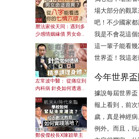
場大部分的觀眾
吧！不少國家都
曆法家侯天同：遇到多
我是不會花這個
少感情姻緣債 男女命途
迥異？ 從八字能看透你
這一輩子能看幾
的七情六欲？
世界盃！我這老
今年世界盃
左常波中醫： 從痛症到
內科病 針灸如何透過解
據說每屆世界盃
筋結 精準調理身體？
報上看到，前次
歲，真是神經病
例外。而且，玩
鄭俊傑校長X陳穎華主