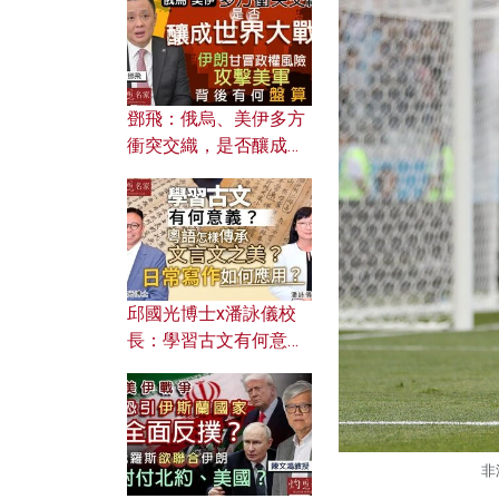
何避免遭AI演算法操
控？
鄧飛：俄烏、美伊多方
衝突交織，是否釀成世
界大戰？ 伊朗甘冒政權
風險攻擊美軍，背後有
何盤算？
邱國光博士x潘詠儀校
長：學習古文有何意
義？ 粵語怎樣傳承文言
文之美？ 日常寫作如何
應用？
非