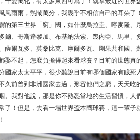
，千變萬化，有太多東西可寫了！就拿最近的世界
風風雨雨，熱鬧萬分，我幾乎不相信自己的耳朵了
謂的第三世界「窮」國，如什麼烏拉圭、喀麥隆、
多爾、哥斯達黎加、布基納法索、幾內亞、馬里、
、薩爾瓦多、莫桑比克、摩爾多瓦、剛果共和國、
都娶不起，怎麼負擔得起來看球賽？目前的世態真
分國家太太平平，很少聽說目前有哪個國家有餓死
不久前曾到非洲國家去過，形容他們之窮，天天吃
咽。我對他說，那是你不熟悉當地的生活習慣，人
常了！但是，去看一場世界盃本國球賽，這一輩子
！