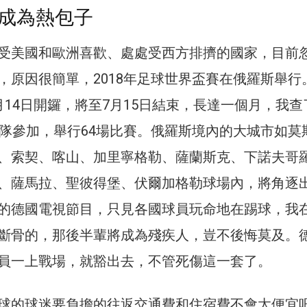
成為熱包子
受美國和歐洲喜歡、處處受西方排擠的國家，目前
，原因很簡單，2018年足球世界盃賽在俄羅斯舉行
月14日開鑼，將至7月15日結束，長達一個月，我查
球隊參加，舉行64場比賽。俄羅斯境內的大城市如莫
、索契、喀山、加里寧格勒、薩蘭斯克、下諾夫哥
、薩馬拉、聖彼得堡、伏爾加格勒球場內，將角逐
的德國電視節目，只見各國球員玩命地在踢球，我
斷骨的，那後半輩將成為殘疾人，豈不後悔莫及。
員一上戰場，就豁出去，不管死傷這一套了。
球的球迷要負擔的往返交通費和住宿費不會太便宜