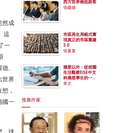
西方世界兩批政客
張建雄
忽然成
。這
市區再生局範式實
現真正的市區重建
了一
3.0
張量童
斯
羅德、
摘星以外：從校園
生活觀察DSE中文
科摘星學生的一點
出世界
特質
來文
在想，
推薦作家
德國一
吧，球