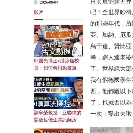
目前這個新世界
2026-08-04
吧！全世界吵得
影片
的那些年代，所
亞、加納、厄瓜
烏干達、贊比亞
等，窮人連老婆
邱國光博士x潘詠儀校
了。世界絕大部
長：如何善用動畫遊戲
提升學習古文動機？
我有個德國學生
西，他都難以下
了，也就習以為
劉寧榮教授：互聯網的
一次！豁出去啦
開放反催生資訊繭房，
AI能避開相同困局？如