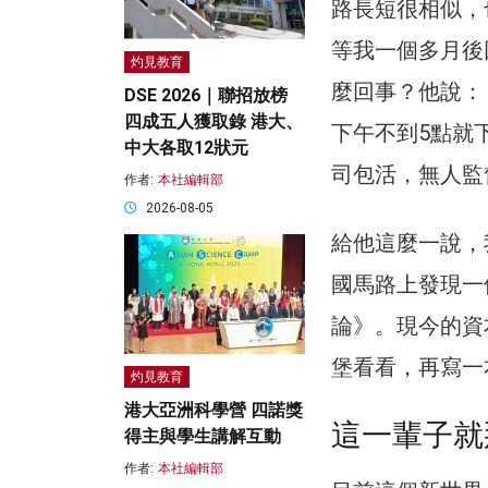
路長短很相似，
等我一個多月後
灼見教育
麼回事？他說：
DSE 2026｜聯招放榜
四成五人獲取錄 港大、
下午不到5點就
中大各取12狀元
司包活，無人監
作者:
本社編輯部
2026-08-05
給他這麼一說，
國馬路上發現一
論》。現今的資
堡看看，再寫一
灼見教育
港大亞洲科學營 四諾獎
這一輩子就
得主與學生講解互動
作者:
本社編輯部