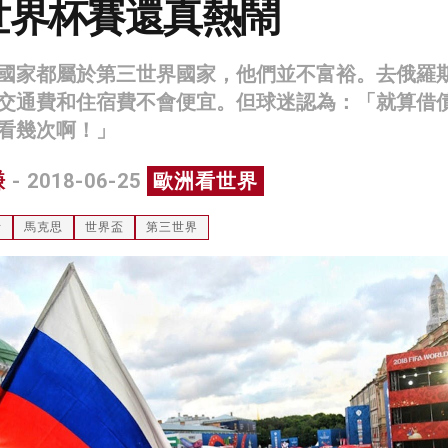
世界杯賽還真熱鬧
國家都屬於第三世界國家，他們並不富裕。去俄羅
交通費和住宿費不會便宜。但球迷認為：「就算借
看幾次啊！」
謙
- 2018-06-25
歐洲看世界
斯
馬克思
世界盃
第三世界