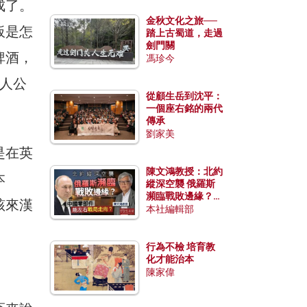
成了。
金秋文化之旅──
板是怎
踏上古蜀道，走過
劍門關
啤酒，
馮珍今
人公
從顧生岳到沈平：
一個座右銘的兩代
傳承
劉家美
是在英
陳文鴻教授：北約
本
縱深空襲 俄羅斯
瀕臨戰敗邊緣？中
該來漢
國零部件能左右戰
本社編輯部
局走向？
行為不檢 培育教
化才能治本
陳家偉