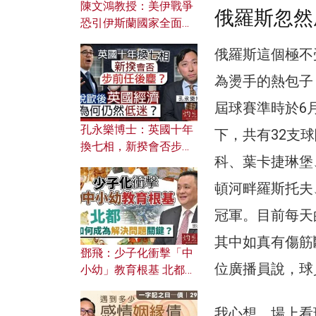
陳文鴻教授：美伊戰爭
俄羅斯忽然
恐引伊斯蘭國家全面反
撲？ 俄羅斯欲聯合伊朗
俄羅斯這個極不
對付北約美國？
為燙手的熱包子
屆球賽準時於6
孔永樂博士：英國十年
下，共有32支
換七相，新揆會否步前
科、葉卡捷琳堡
任後塵？脫歐後英國經
濟為何仍然低迷？
頓河畔羅斯托夫
冠軍。目前每天
其中如真有傷筋
鄧飛：少子化衝擊「中
位廣播員說，球
小幼」教育根基 北都如
何成為解決問題關鍵？
我心想，場上看