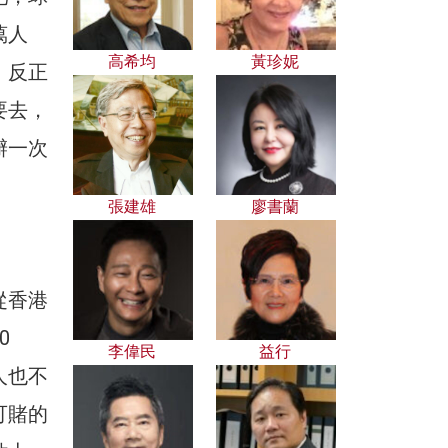
萬人
高希均
黃珍妮
，反正
要去，
辦一次
張建雄
廖書蘭
從香港
0
李偉民
益行
人也不
可賭的