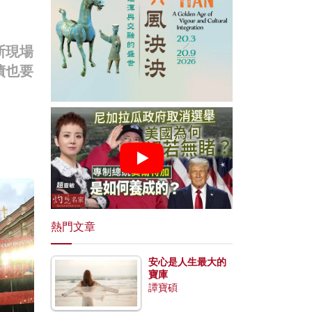
斯現場
債也要
熱門文章
安心是人生最大的
寶庫
譚寶碩