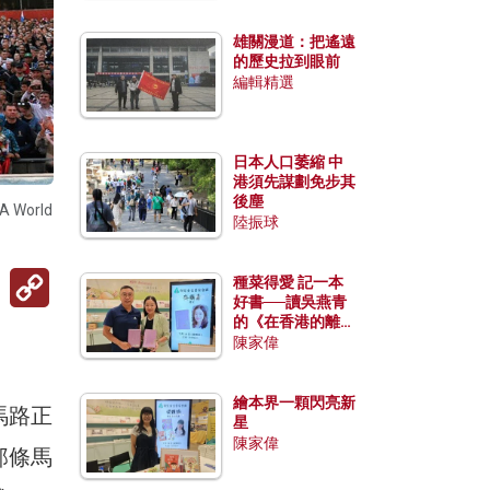
雄關漫道：把遙遠
的歷史拉到眼前
編輯精選
日本人口萎縮 中
港須先謀劃免步其
後塵
orld
陸振球
Copy
種菜得愛 記一本
Link
好書──讀吳燕青
的《在香港的離島
種菜》
陳家偉
繪本界一顆閃亮新
馬路正
星
陳家偉
那條馬