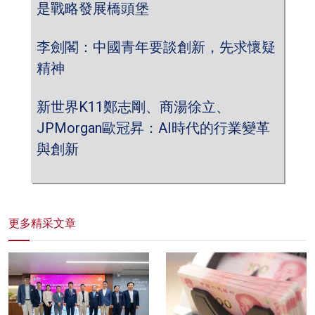
是戰略發展橋頭堡
李劍閣：中國青年要談創新，先求懷疑
精神
新世界K11鄭志剛、商湯徐立、
JPMorgan歐冠昇：AI時代的行業變革
與創新
更多精采文章