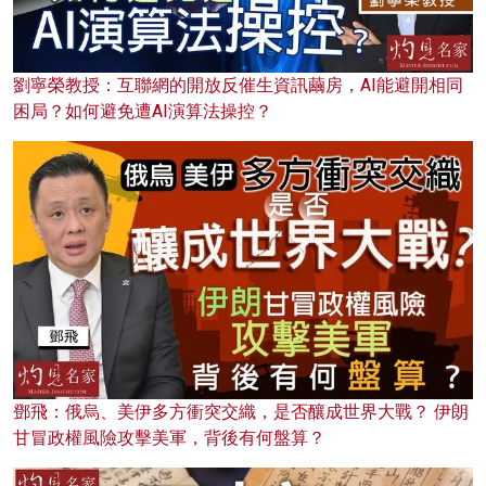
劉寧榮教授：互聯網的開放反催生資訊繭房，AI能避開相同
困局？如何避免遭AI演算法操控？
鄧飛：俄烏、美伊多方衝突交織，是否釀成世界大戰？ 伊朗
甘冒政權風險攻擊美軍，背後有何盤算？