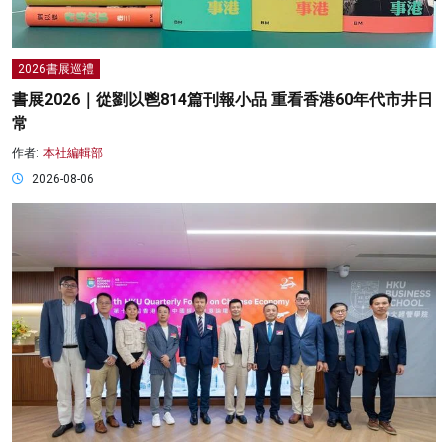
2026書展巡禮
書展2026｜從劉以鬯814篇刊報小品 重看香港60年代市井日
常
作者:
本社編輯部
2026-08-06