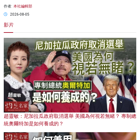
作者:
本社編輯部
2026-08-05
影片
趙靈敏：尼加拉瓜政府取消選舉 美國為何視若無睹？ 專制總
統奧爾特加是如何養成的？