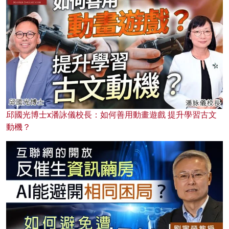
邱國光博士x潘詠儀校長：如何善用動畫遊戲 提升學習古文
動機？