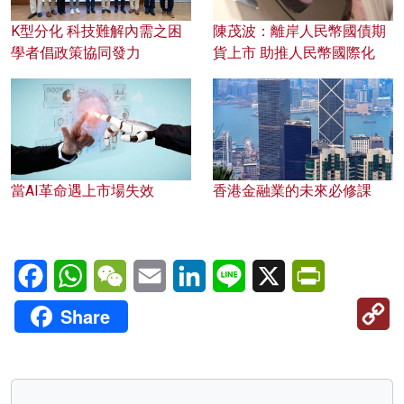
K型分化 科技難解內需之困
陳茂波：離岸人民幣國債期
學者倡政策協同發力
貨上市 助推人民幣國際化
當AI革命遇上市場失效
香港金融業的未來必修課
Facebook
WhatsApp
WeChat
Email
LinkedIn
Line
X
PrintFriendl
C
Share
Li