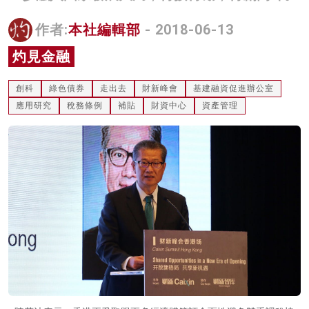
名家榜
作者:
本社編輯部
- 2018-06-13
灼見活動
灼見金融
關於我們
創科
綠色債券
走出去
財新峰會
基建融資促進辦公室
應用研究
稅務條例
補貼
財資中心
資產管理