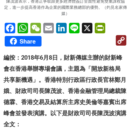
陳茂波表示，香港正爭取跟更多經濟體簽訂全面性避免雙重課稅協
定，進一步提高香港作為企業的國際業務總部的優勢。（灼見名家傳
媒）
Facebook
WhatsApp
WeChat
Email
LinkedIn
Line
X
PrintFriendl
C
Share
Li
編按：2018年6月8日，財新傳媒主辦的財新峰
會在香港舉辦專場會議，主題為「開放新格局
共享新機遇」。香港特別行政區行政長官林鄭月
娥、財政司司長陳茂波、香港金融管理局總裁陳
德霖、香港交易及結算所主席史美倫等嘉賓出席
峰會並發表演講。以下是財政司司長陳茂波演講
全文：