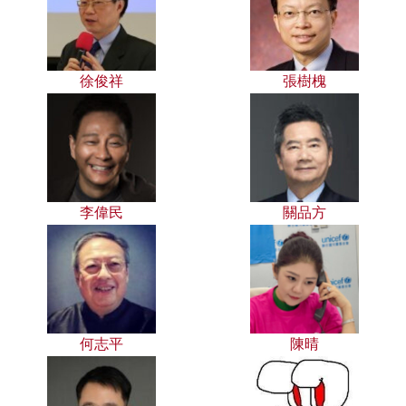
徐俊祥
張樹槐
李偉民
關品方
何志平
陳晴