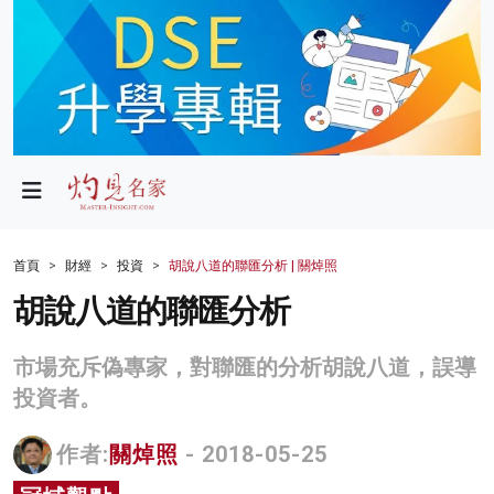
政局
教育
文化
財經
首頁
財經
投資
胡說八道的聯匯分析 | 關焯照
生活
胡說八道的聯匯分析
健康
市場充斥偽專家，對聯匯的分析胡說八道，誤導
商業
投資者。
科技
作者:
關焯照
- 2018-05-25
影片