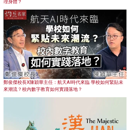
理身體？
鄭俊傑校長X陳穎華主任：航天AI時代來臨 學校如何緊貼未
來潮流？校內數字教育如何實踐落地？