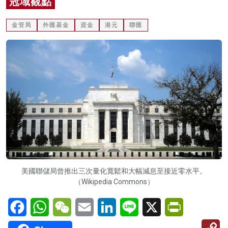
冠域觀點
名家榜
金管局
外匯基金
資金
港元
聯匯
灼見活動
關於我們
美國聯儲局曾推出三次量化寬鬆和大幅減息至接近零水平。
（Wikipedia Commons）
Facebook
WhatsApp
WeChat
Email
LinkedIn
Line
X
PrintFriendl
C