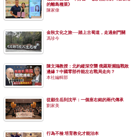
的離島種菜》
陳家偉
金秋文化之旅──踏上古蜀道，走過劍門關
馮珍今
陳文鴻教授：北約縱深空襲 俄羅斯瀕臨戰敗
邊緣？中國零部件能左右戰局走向？
本社編輯部
從顧生岳到沈平：一個座右銘的兩代傳承
劉家美
行為不檢 培育教化才能治本