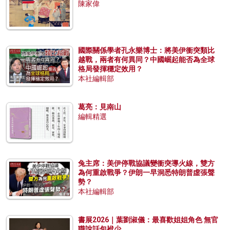
陳家偉
國際關係學者孔永樂博士：將美伊衝突類比
越戰，兩者有何異同？中國崛起能否為全球
格局發揮穩定效用？
本社編輯部
葛亮：見南山
編輯精選
兔主席：美伊停戰協議變衝突導火線，雙方
為何重啟戰爭？伊朗一早洞悉特朗普虛張聲
勢？
本社編輯部
書展2026｜葉劉淑儀：最喜歡姐姐角色 無官
職說話包袱少