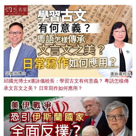
邱國光博士x潘詠儀校長：學習古文有何意義？ 粵語怎樣傳
承文言文之美？ 日常寫作如何應用？