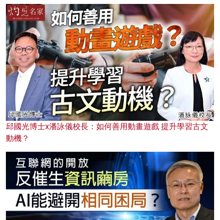
邱國光博士x潘詠儀校長：如何善用動畫遊戲 提升學習古文
動機？