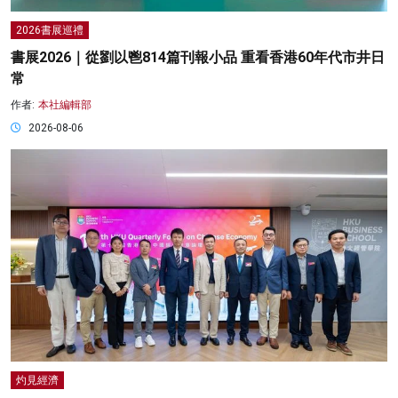
2026書展巡禮
書展2026｜從劉以鬯814篇刊報小品 重看香港60年代市井日
常
作者:
本社編輯部
2026-08-06
灼見經濟