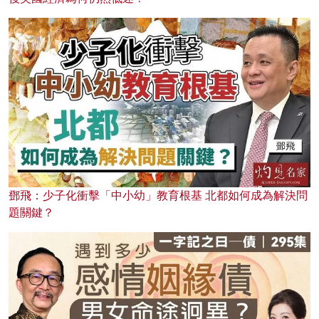
鄧飛：少子化衝擊「中小幼」教育根基 北都如何成為解決問
題關鍵？