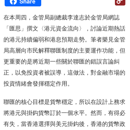
Share
Li
在本周四，金管局副總裁李達志於金管局網誌
「匯思」撰文〈港元資金流向〉，討論近期熱話
的港元持續偏弱和港息預期走勢。筆者樂見金管
局高層向市民解釋聯匯制度的主要運作功能，但
更重要的是將近期一些關於聯匯的錯誤言論糾
正，以免投資者被誤導，這做法，對金融市場的
投資情緒會發揮穩定作用。
聯匯的核心目標是貨幣穩定，所以在設計上務求
將港元與掛鈎貨幣訂於一個水平。然而，有得必
有失，當香港選擇與美元掛鈎後，香港的貨幣政