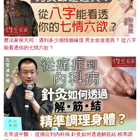
曆法家侯天同：遇到多少感情姻緣債 男女命途迥異？ 從八字
能看透你的七情六欲？
左常波中醫： 從痛症到內科病 針灸如何透過解筋結 精準調