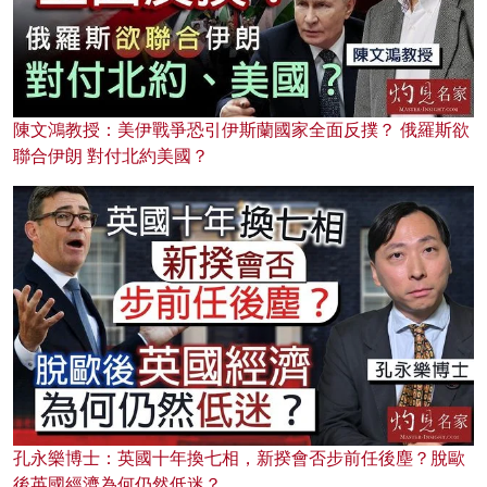
陳文鴻教授：美伊戰爭恐引伊斯蘭國家全面反撲？ 俄羅斯欲
聯合伊朗 對付北約美國？
孔永樂博士：英國十年換七相，新揆會否步前任後塵？脫歐
後英國經濟為何仍然低迷？