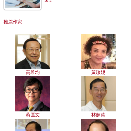
來文
推薦作家
高希均
黃珍妮
蔣匡文
林超英