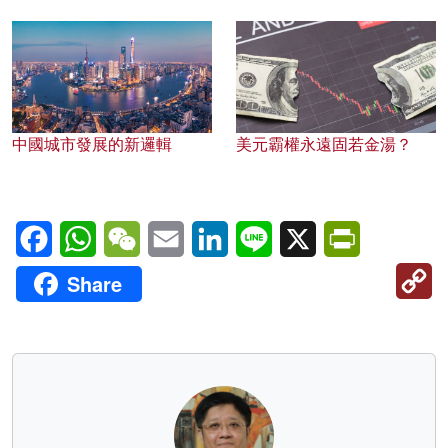
中國城市發展的新邏輯
美元霸權永遠固若金湯？
Facebook
WhatsApp
WeChat
Email
LinkedIn
Line
X
PrintFriendl
C
Share
Li