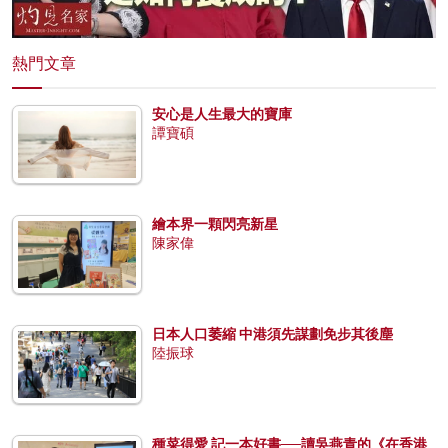
熱門文章
安心是人生最大的寶庫
譚寶碩
繪本界一顆閃亮新星
陳家偉
日本人口萎縮 中港須先謀劃免步其後塵
陸振球
種菜得愛 記一本好書──讀吳燕青的《在香港