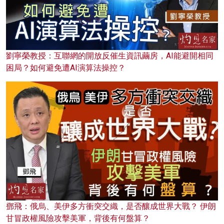
劉寧榮教授：互聯網的開放反催生資訊繭房，AI能避開相同
困局？如何避免遭AI演算法操控？
鄧飛：俄烏、美伊多方衝突交織，是否釀成世界大戰？ 伊朗
甘冒政權風險攻擊美軍，背後有何盤算？