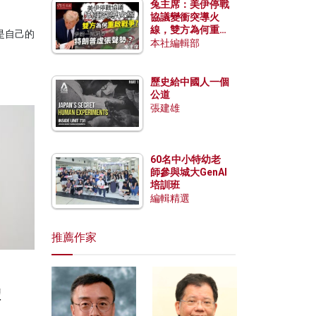
兔主席：美伊停戰
協議變衝突導火
線，雙方為何重啟
是自己的
戰爭？伊朗一早洞
本社編輯部
悉特朗普虛張聲
勢？
歷史給中國人一個
公道
張建雄
60名中小特幼老
師參與城大GenAI
培訓班
編輯精選
推薦作家
體