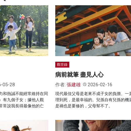
觀世錄
病前就筆 盡見人心
6-05-28
作者:
張建雄
2026-02-16
力和熱誠不能經常維持在同
現代最佳父母是老來不成子女的負擔、一
）有九個子女；據他人觀
理到死，是最幸福的。兒孫自有兒孫的機
常常說我長得最像他的亡
是禍也是要修的，父母幫不了。