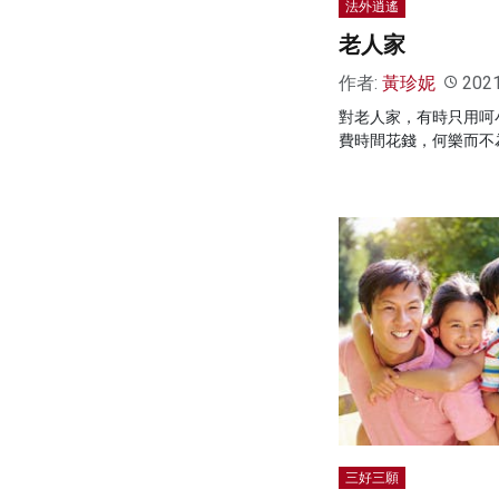
法外逍遙
老人家
作者:
黃珍妮
202
對老人家，有時只用呵
費時間花錢，何樂而不
三好三願