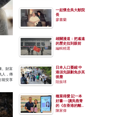
一起懷念吳大猷院
長
廖書蘭
雄關漫道：把遙遠
的歷史拉到眼前
編輯精選
日本人口萎縮 中
康。財富
港須先謀劃免步其
仇人，傳
後塵
方能安享
陸振球
種菜得愛 記一本
好書──讀吳燕青
的《在香港的離島
種菜》
陳家偉