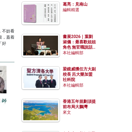
葛亮：見南山
編輯精選
，不妨看
書展2026｜葉劉
般，蓋着
淑儀：最喜歡姐姐
「好
角色 無官職說話
包袱少
本社編輯部
梁鏡威獲任方大副
校長 呂大樂加盟
社科院
本社編輯部
香港五年規劃須提
前布局大鵬灣
來文