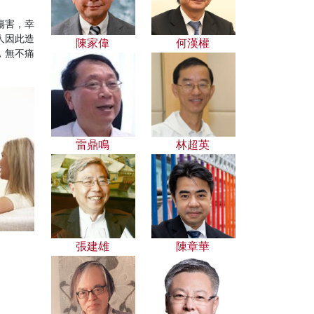
傷害，幸
人因此造
陳家偉
何漢權
，無不痛
雷鼎鳴
林超英
張建雄
陳章華