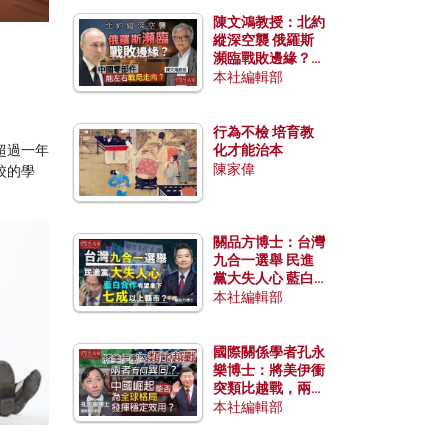
陳文鴻教授：北約
縱深空襲 俄羅斯
瀕臨戰敗邊緣？中
國零部件能左右戰
本社編輯部
局走向？
行為不檢 培育教
超過一年
化才能治本
陳家偉
校的學
關品方博士：台灣
九合一選舉 民進
黨大失人心 藍白
合作有望拿下七成
本社編輯部
以上縣市？
國際關係學者孔永
樂博士：將美伊衝
突類比越戰，兩者
有何異同？中國崛
本社編輯部
起能否為全球格局
發揮穩定效用？