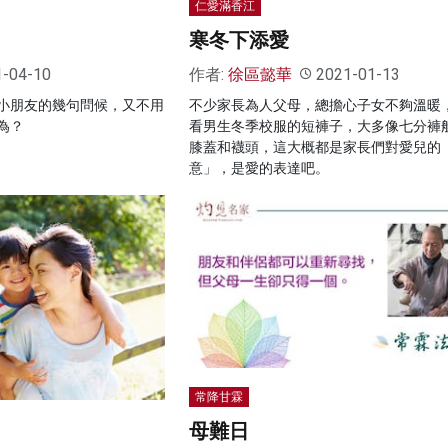
仁愛滿香江
寒冬下添愛
1-04-10
作者:
徐區懿華
2021-01-13
小朋友的幾句問候，又不用
不少家長為人父母，總擔心子女不夠溫暖
為？
看男生冬季校服的短褲子，大多像七分褲
膝蓋和襪頭，這大概都是家長們對愛兒的
意」，是愛的表達吧。
常降甘霖
母難日