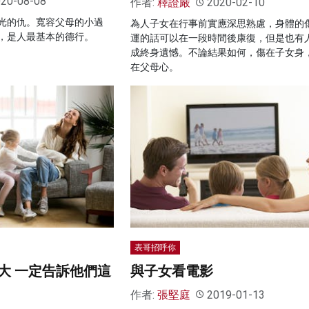
20-08-08
作者:
釋證嚴
2020-02-10
光的仇。寬容父母的小過
為人子女在行事前實應深思熟慮，身體的
，是人最基本的德行。
運的話可以在一段時間後康復，但是也有
成終身遺憾。不論結果如何，傷在子女身
在父母心。
表哥招呼你
大 一定告訴他們這
與子女看電影
作者:
張堅庭
2019-01-13