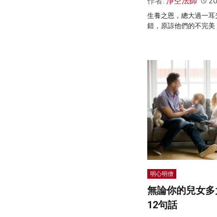
作者:
淨空法師
20
生養之恩，總大過一耳
錯，原諒他們的不完美
明心明僧
無論你的兒女多
12句話