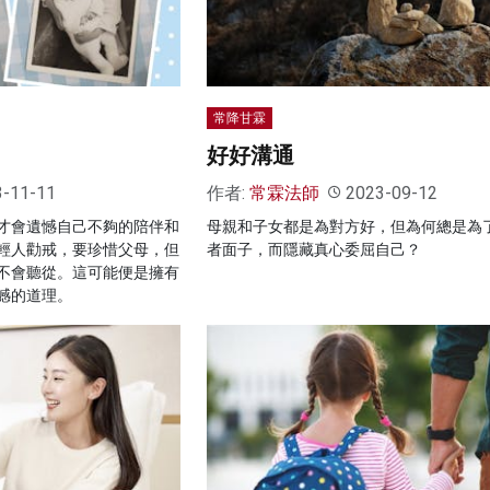
常降甘霖
好好溝通
3-11-11
作者:
常霖法師
2023-09-12
才會遺憾自己不夠的陪伴和
母親和子女都是為對方好，但為何總是為
輕人勸戒，要珍惜父母，但
者面子，而隱藏真心委屈自己？
不會聽從。這可能便是擁有
憾的道理。