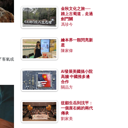
金秋文化之旅──
踏上古蜀道，走過
劍門關
馮珍今
繪本界一顆閃亮新
星
陳家偉
了客氣或
AI發展美國搞小院
高牆 中國推多邊
合作
關品方
從顧生岳到沈平：
一個座右銘的兩代
傳承
劉家美