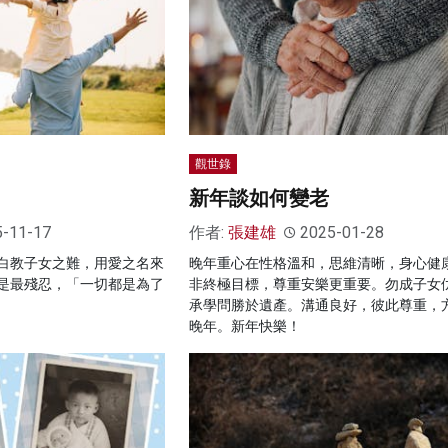
觀世錄
新年談如何變老
5-11-17
作者:
張建雄
2025-01-28
白教子女之難，用愛之名來
晚年重心在性格溫和，思維清晰，身心健
是最殘忍，「一切都是為了
非終極目標，尊重安樂更重要。勿成子女
承學問勝於遺產。溝通良好，彼此尊重，
晚年。新年快樂！