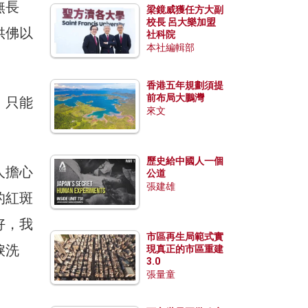
無長
梁鏡威獲任方大副
校長 呂大樂加盟
供佛以
社科院
本社編輯部
香港五年規劃須提
前布局大鵬灣
，只能
來文
歷史給中國人一個
人擔心
公道
張建雄
的紅斑
好，我
市區再生局範式實
淚洗
現真正的市區重建
3.0
張量童