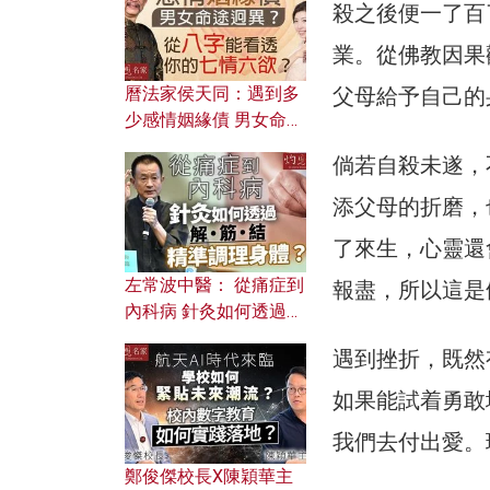
殺之後便一了百
業。從佛教因果
曆法家侯天同：遇到多
父母給予自己的
少感情姻緣債 男女命途
迥異？ 從八字能看透你
倘若自殺未遂，
的七情六欲？
添父母的折磨，
了來生，心靈還
左常波中醫： 從痛症到
報盡，所以這是
內科病 針灸如何透過解
筋結 精準調理身體？
遇到挫折，既然
如果能試着勇敢
我們去付出愛。
鄭俊傑校長X陳穎華主