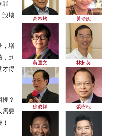
重罪
，毀壞
高希均
黃珍妮
苦，增
續，到
蔣匡文
林超英
世才得
困擾？
徐俊祥
張樹槐
人需要
樂！