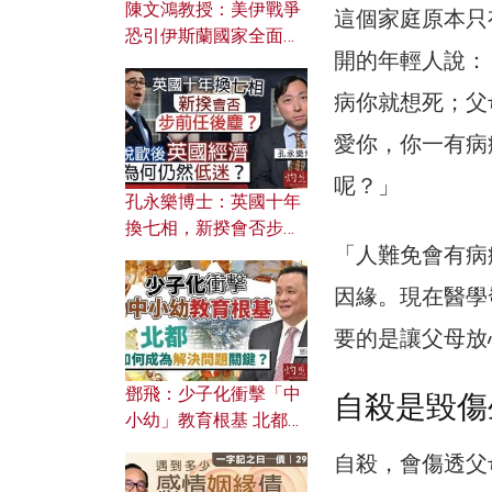
陳文鴻教授：美伊戰爭
這個家庭原本只
恐引伊斯蘭國家全面反
開的年輕人說：
撲？ 俄羅斯欲聯合伊朗
對付北約美國？
病你就想死；父
愛你，你一有病
呢？」
孔永樂博士：英國十年
換七相，新揆會否步前
「人難免會有病
任後塵？脫歐後英國經
濟為何仍然低迷？
因緣。現在醫學
要的是讓父母放
鄧飛：少子化衝擊「中
自殺是毀傷
小幼」教育根基 北都如
何成為解決問題關鍵？
自殺，會傷透父