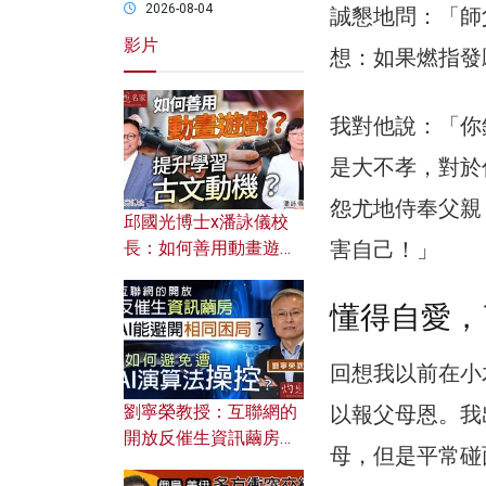
2026-08-04
誠懇地問：「師
影片
想：如果燃指發
我對他說：「你
是大不孝，對於
怨尤地侍奉父親
邱國光博士x潘詠儀校
害自己！」
長：如何善用動畫遊戲
提升學習古文動機？
懂得自愛，
回想我以前在小
劉寧榮教授：互聯網的
以報父母恩。我
開放反催生資訊繭房，
母，但是平常碰
AI能避開相同困局？如