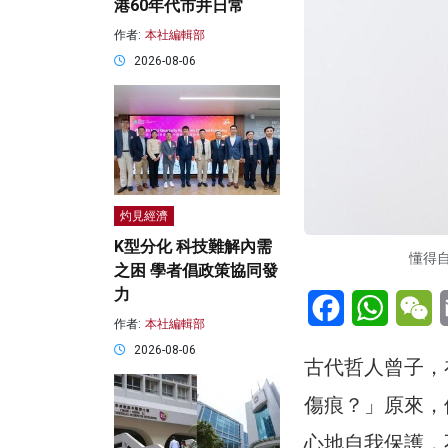
港60年代市井日常
作者:
本社編輯部
2026-08-06
灼見經濟
K型分化 科技難解內需
懂得自
之困 學者倡政策協同發
力
Facebook
WhatsA
W
作者:
本社編輯部
2026-08-06
古代哲人曾子，
傷痕？」原來，
心地自我保護，