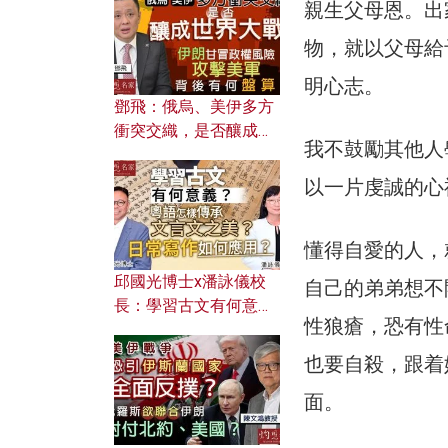
何避免遭AI演算法操
親生父母恩。出
控？
物，就以父母給
明心志。
鄧飛：俄烏、美伊多方
衝突交織，是否釀成世
我不鼓勵其他人
界大戰？ 伊朗甘冒政權
風險攻擊美軍，背後有
以一片虔誠的心
何盤算？
懂得自愛的人，
邱國光博士x潘詠儀校
自己的弟弟想不
長：學習古文有何意
性狼瘡，恐有性
義？ 粵語怎樣傳承文言
文之美？ 日常寫作如何
也要自殺，跟着
應用？
面。