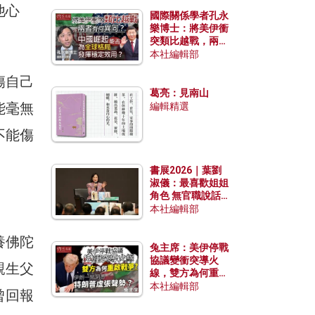
他心
國際關係學者孔永
樂博士：將美伊衝
突類比越戰，兩者
有何異同？中國崛
本社編輯部
起能否為全球格局
傷自己
發揮穩定效用？
葛亮：見南山
能毫無
編輯精選
不能傷
書展2026｜葉劉
淑儀：最喜歡姐姐
角色 無官職說話
包袱少
本社編輯部
養佛陀
兔主席：美伊停戰
協議變衝突導火
親生父
線，雙方為何重啟
戰爭？伊朗一早洞
本社編輯部
曾回報
悉特朗普虛張聲
勢？