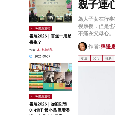
親子連
為人子女在行事
後康復，但是也
2026書展巡禮
不痛在父母心。
書展2026｜百無一用是
書生？
作者:
釋證
作者:
本社編輯部
2026-08-07
孝道
父母
挫折
2026書展巡禮
書展2026｜從劉以鬯
814篇刊報小品 重看香