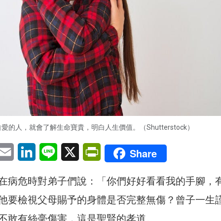
愛的人，就會了解生命寶貴，明白人生價值。（Shutterstock）
pp
eChat
Email
LinkedIn
Line
X
PrintFriendly
Share
在病危時對弟子們說：「你們好好看看我的手腳，
他要檢視父母賜予的身體是否完整無傷？曾子一生
不敢有絲毫傷害，這是聖賢的孝道。