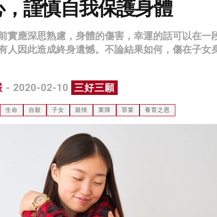
心，謹慎自我保護身體
前實應深思熟慮，身體的傷害，幸運的話可以在一
有人因此造成終身遺憾。不論結果如何，傷在子女
嚴
- 2020-02-10
三好三願
生命
自殺
子女
親情
業障
罪業
養育之恩