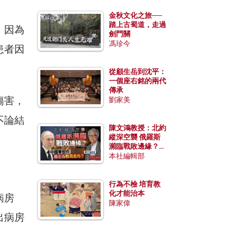
金秋文化之旅──
踏上古蜀道，走過
，因為
劍門關
馮珍今
患者因
從顧生岳到沈平：
一個座右銘的兩代
傳承
傷害，
劉家美
不論結
陳文鴻教授：北約
縱深空襲 俄羅斯
瀕臨戰敗邊緣？中
國零部件能左右戰
本社編輯部
局走向？
行為不檢 培育教
化才能治本
病房
陳家偉
出病房