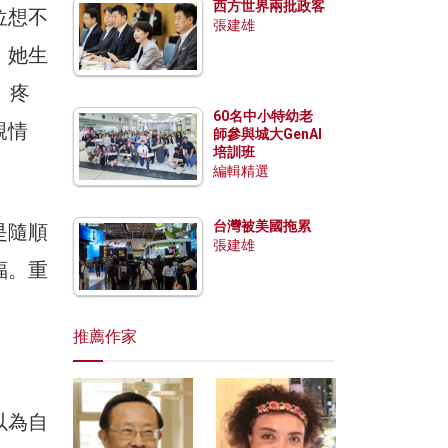
西方世界兩批政客
位想不
張建雄
，她生
、疼
60名中小特幼老
親情
師參與城大GenAI
培訓班
編輯精選
台灣被美國拖累
是隨順
張建雄
福。重
推薦作家
以為自