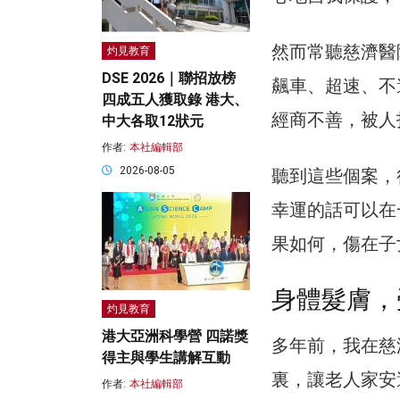
然而常聽慈濟醫
灼見教育
DSE 2026｜聯招放榜
飆車、超速、不
四成五人獲取錄 港大、
經商不善，被人
中大各取12狀元
作者:
本社編輯部
2026-08-05
聽到這些個案，
幸運的話可以在
果如何，傷在子
身體髮膚，
灼見教育
港大亞洲科學營 四諾獎
多年前，我在慈
得主與學生講解互動
裏，讓老人家安
作者:
本社編輯部