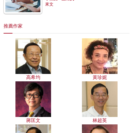
來文
推薦作家
高希均
黃珍妮
蔣匡文
林超英