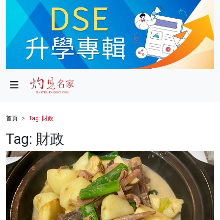
政局
教育
文化
財經
首頁
Tag: 財政
生活
Tag: 財政
健康
商業
科技
影片