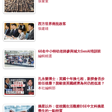
張量童
西方世界兩批政客
張建雄
60名中小特幼老師參與城大GenAI培訓班
編輯精選
孔永樂博士：英國十年換七相，新揆會否步
前任後塵？脫歐後英國經濟為何仍然低迷？
本社編輯部
摘星以外：從校園生活觀察DSE中文科摘星
學生的一點特質