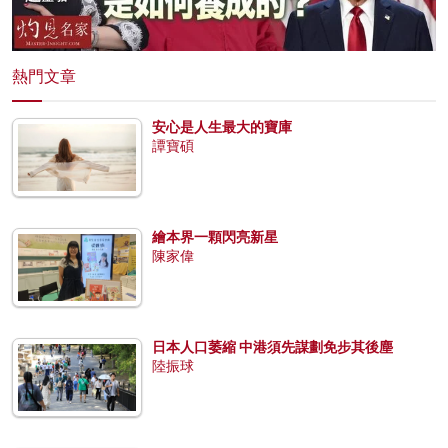
熱門文章
安心是人生最大的寶庫
譚寶碩
繪本界一顆閃亮新星
陳家偉
日本人口萎縮 中港須先謀劃免步其後塵
陸振球