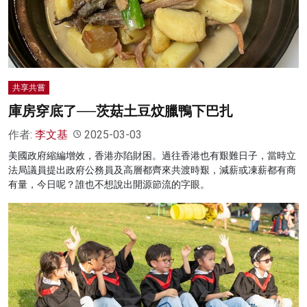
名家榜
灼見活動
關於我們
共享共嘗
庫房穿底了──茨菇土豆炆臘鴨下巴扎
作者:
李文基
2025-03-03
美國政府縮編增效，香港亦陷財困。過往香港也有艱難日子，當時立
法局議員提出政府公務員及高層都齊來共渡時艱，減薪或凍薪都有商
有量，今日呢？誰也不想說出開源節流的字眼。