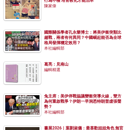
行為不檢 培育教化才能治本
陳家偉
國際關係學者孔永樂博士：將美伊衝突類比
越戰，兩者有何異同？中國崛起能否為全球
格局發揮穩定效用？
本社編輯部
葛亮：見南山
編輯精選
兔主席：美伊停戰協議變衝突導火線，雙方
為何重啟戰爭？伊朗一早洞悉特朗普虛張聲
勢？
本社編輯部
書展2026｜葉劉淑儀：最喜歡姐姐角色 無官