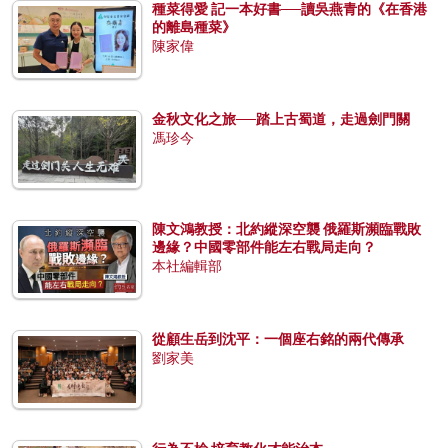
種菜得愛 記一本好書──讀吳燕青的《在香港
的離島種菜》
陳家偉
金秋文化之旅──踏上古蜀道，走過劍門關
馮珍今
陳文鴻教授：北約縱深空襲 俄羅斯瀕臨戰敗
邊緣？中國零部件能左右戰局走向？
本社編輯部
從顧生岳到沈平：一個座右銘的兩代傳承
劉家美