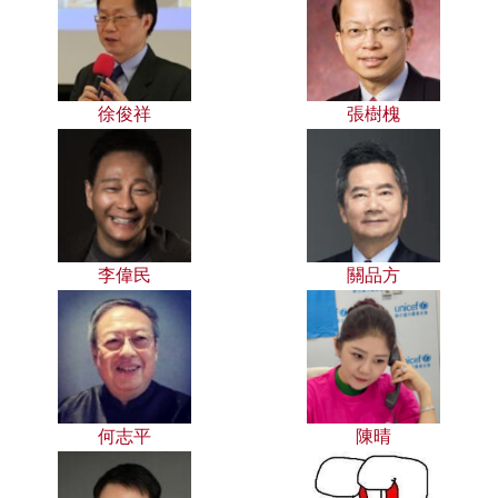
徐俊祥
張樹槐
李偉民
關品方
何志平
陳晴