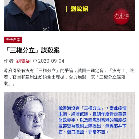
名家榜
灼見活動
關於我們
夫子自唱
「三權分立」謀殺案
作者:
劉銳紹
2020-09-04
港府引發有沒有「三權分立」的爭論，試圖一錘定音：「沒有！」跟
着，官員和建制派紛紛拿出理據，合力炮製一宗「三權分立謀殺
案」。