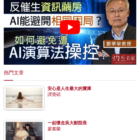
熱門文章
安心是人生最大的寶庫
譚寶碩
一起懷念吳大猷院長
廖書蘭