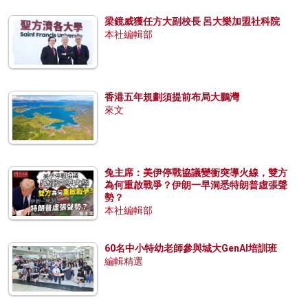
梁鏡威獲任方大副校長 呂大樂加盟社科院
本社編輯部
香港五年規劃須提前布局大鵬灣
來文
兔主席：美伊停戰協議變衝突導火線，雙方
為何重啟戰爭？伊朗一早洞悉特朗普虛張聲
勢？
本社編輯部
60名中小特幼老師參與城大GenAI培訓班
編輯精選