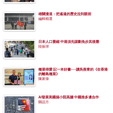
雄關漫道：把遙遠的歷史拉到眼前
編輯精選
日本人口萎縮 中港須先謀劃免步其後塵
陸振球
種菜得愛 記一本好書──讀吳燕青的《在香港
的離島種菜》
陳家偉
AI發展美國搞小院高牆 中國推多邊合作
關品方