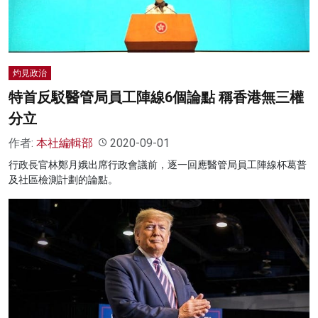
灼見政治
特首反駁醫管局員工陣線6個論點 稱香港無三權
分立
作者:
本社編輯部
2020-09-01
行政長官林鄭月娥出席行政會議前，逐一回應醫管局員工陣線杯葛普
及社區檢測計劃的論點。