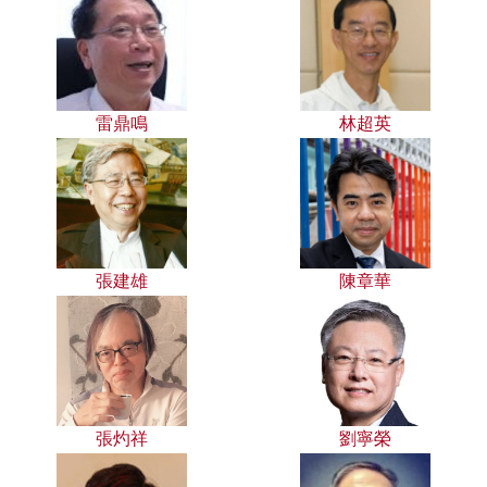
雷鼎鳴
林超英
張建雄
陳章華
張灼祥
劉寧榮