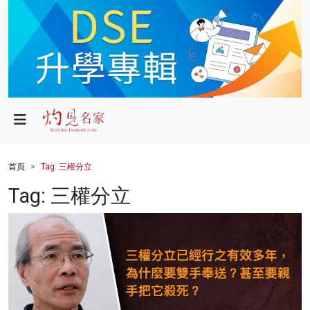
政局
教育
文化
財經
首頁
Tag: 三權分立
生活
Tag: 三權分立
健康
商業
科技
影片