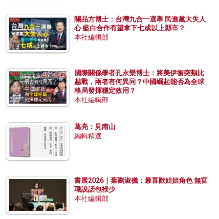
關品方博士：台灣九合一選舉 民進黨大失人
心 藍白合作有望拿下七成以上縣市？
本社編輯部
國際關係學者孔永樂博士：將美伊衝突類比
越戰，兩者有何異同？中國崛起能否為全球
格局發揮穩定效用？
本社編輯部
葛亮：見南山
編輯精選
書展2026｜葉劉淑儀：最喜歡姐姐角色 無官
職說話包袱少
本社編輯部