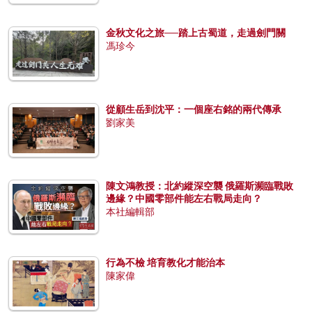
金秋文化之旅──踏上古蜀道，走過劍門關
馮珍今
從顧生岳到沈平：一個座右銘的兩代傳承
劉家美
陳文鴻教授：北約縱深空襲 俄羅斯瀕臨戰敗
邊緣？中國零部件能左右戰局走向？
本社編輯部
行為不檢 培育教化才能治本
陳家偉