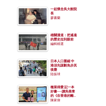
一起懷念吳大猷院
長
廖書蘭
雄關漫道：把遙遠
的歷史拉到眼前
編輯精選
日本人口萎縮 中
港須先謀劃免步其
後塵
陸振球
種菜得愛 記一本
好書──讀吳燕青
的《在香港的離島
種菜》
陳家偉