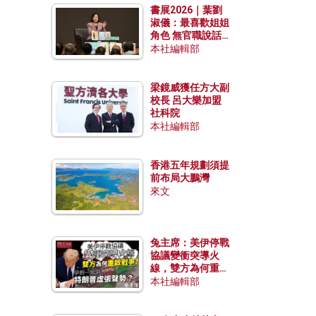
書展2026｜葉劉
淑儀：最喜歡姐姐
角色 無官職說話
包袱少
本社編輯部
梁鏡威獲任方大副
校長 呂大樂加盟
社科院
本社編輯部
香港五年規劃須提
前布局大鵬灣
來文
兔主席：美伊停戰
協議變衝突導火
線，雙方為何重啟
戰爭？伊朗一早洞
本社編輯部
悉特朗普虛張聲
勢？