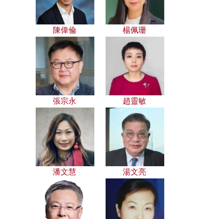
陳偉倫
楊佩珊
張宗永
趙靈敏
潘文慧
湯文亮