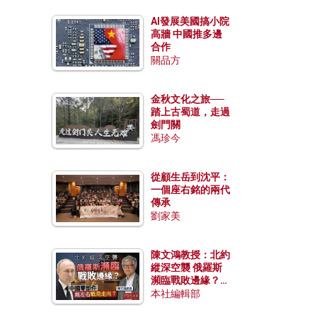
AI發展美國搞小院
高牆 中國推多邊
合作
關品方
金秋文化之旅──
踏上古蜀道，走過
劍門關
馮珍今
從顧生岳到沈平：
一個座右銘的兩代
傳承
劉家美
陳文鴻教授：北約
縱深空襲 俄羅斯
瀕臨戰敗邊緣？中
國零部件能左右戰
本社編輯部
局走向？