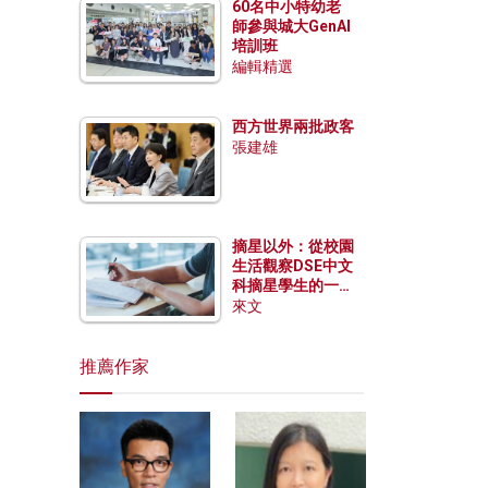
60名中小特幼老
師參與城大GenAI
培訓班
編輯精選
西方世界兩批政客
張建雄
摘星以外：從校園
生活觀察DSE中文
科摘星學生的一點
特質
來文
推薦作家