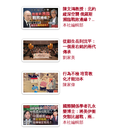
陳文鴻教授：北約
縱深空襲 俄羅斯
瀕臨戰敗邊緣？中
國零部件能左右戰
本社編輯部
局走向？
從顧生岳到沈平：
一個座右銘的兩代
傳承
劉家美
行為不檢 培育教
化才能治本
陳家偉
國際關係學者孔永
樂博士：將美伊衝
突類比越戰，兩者
有何異同？中國崛
本社編輯部
起能否為全球格局