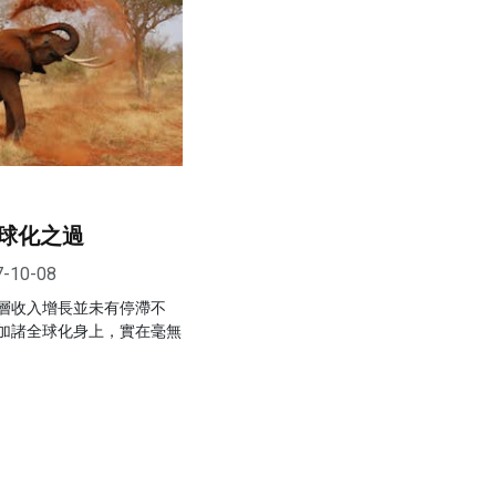
球化之過
7-10-08
層收入增長並未有停滯不
加諸全球化身上，實在毫無