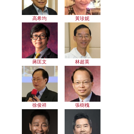
高希均
黃珍妮
蔣匡文
林超英
徐俊祥
張樹槐