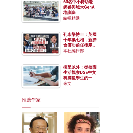
60名中小特幼老
師參與城大GenAI
培訓班
編輯精選
孔永樂博士：英國
十年換七相，新揆
會否步前任後塵？
脫歐後英國經濟為
本社編輯部
何仍然低迷？
摘星以外：從校園
生活觀察DSE中文
科摘星學生的一點
特質
來文
推薦作家