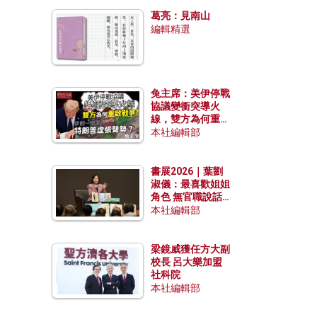
發揮穩定效用？
葛亮：見南山
編輯精選
兔主席：美伊停戰
協議變衝突導火
線，雙方為何重啟
戰爭？伊朗一早洞
本社編輯部
悉特朗普虛張聲
勢？
書展2026｜葉劉
淑儀：最喜歡姐姐
角色 無官職說話
包袱少
本社編輯部
梁鏡威獲任方大副
校長 呂大樂加盟
社科院
本社編輯部