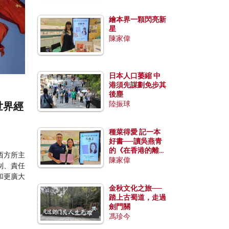
繪本界一顆閃亮新
星
陳家偉
日本人口萎縮 中
港須先謀劃免步其
後塵
陸振球
世界經
種菜得愛 記一本
好書──讀吳燕青
的《在香港的離島
西方所主
種菜》
陳家偉
制、責任
和更廣大
金秋文化之旅──
踏上古蜀道，走過
劍門關
馮珍今