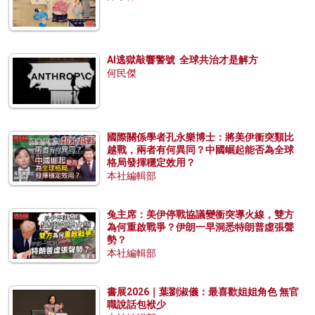
AI逃獄敲響警號 全球共治才是解方
何民傑
國際關係學者孔永樂博士：將美伊衝突類比
越戰，兩者有何異同？中國崛起能否為全球
格局發揮穩定效用？
本社編輯部
兔主席：美伊停戰協議變衝突導火線，雙方
為何重啟戰爭？伊朗一早洞悉特朗普虛張聲
勢？
本社編輯部
書展2026｜葉劉淑儀：最喜歡姐姐角色 無官
職說話包袱少