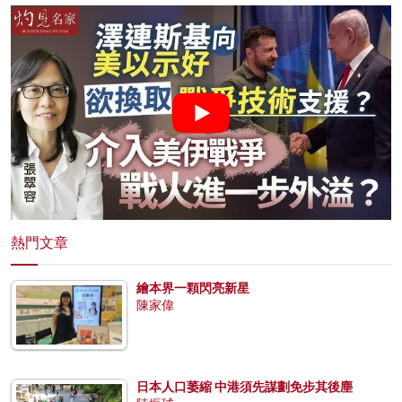
熱門文章
繪本界一顆閃亮新星
陳家偉
日本人口萎縮 中港須先謀劃免步其後塵