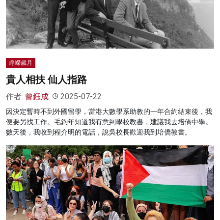
名家榜
灼見活動
關於我們
崢嶸歲月
貴人相扶 仙人指路
作者:
曾鈺成
2025-07-22
因決定暫時不到外國留學，當港大數學系助教的一年合約結束後，我
便要另找工作。毛鈞年知道我有意到學校教書，建議我去培僑中學。
數天後，我收到程介明的電話，說吳校長歡迎我到培僑教書。