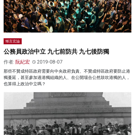
慚言宏論
公務員政治中立 九七前防共 九七後防獨
作者:
阮紀宏
2019-08-07
那些不贊成特區政府需要向中央政府負責、不贊成特區政府要防止港
獨蔓延，甚至參加過港獨組織的人、在公開場合公然鼓吹港獨的人，
也算得上政治中立嗎？