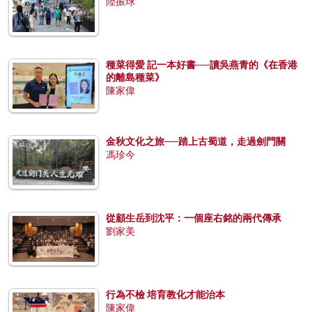
陸振球
種菜得愛 記一本好書──讀吳燕青的《在香港
的離島種菜》
陳家偉
金秋文化之旅──踏上古蜀道，走過劍門關
馮珍今
從顧生岳到沈平：一個座右銘的兩代傳承
劉家美
行為不檢 培育教化才能治本
陳家偉