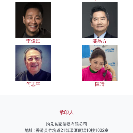
李偉民
關品方
何志平
陳晴
承印人
灼見名家傳媒有限公司
地址 : 香港黃竹坑道21號環匯廣場10樓1002室