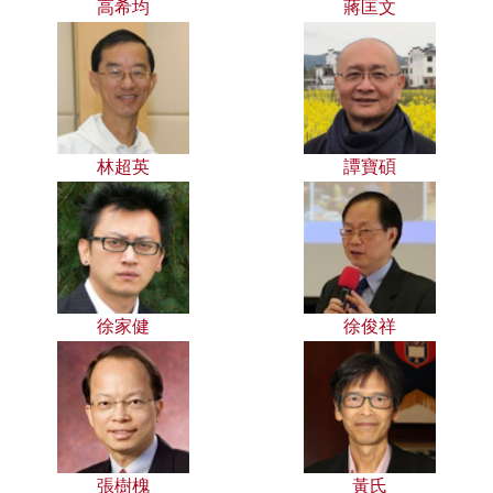
高希均
蔣匡文
林超英
譚寶碩
徐家健
徐俊祥
張樹槐
黃氏