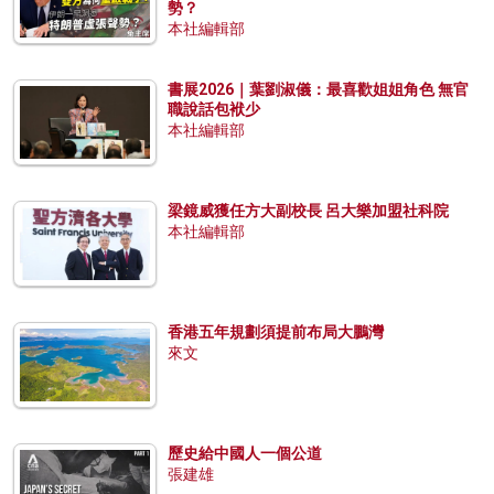
勢？
本社編輯部
書展2026｜葉劉淑儀：最喜歡姐姐角色 無官
職說話包袱少
本社編輯部
梁鏡威獲任方大副校長 呂大樂加盟社科院
本社編輯部
香港五年規劃須提前布局大鵬灣
來文
歷史給中國人一個公道
張建雄