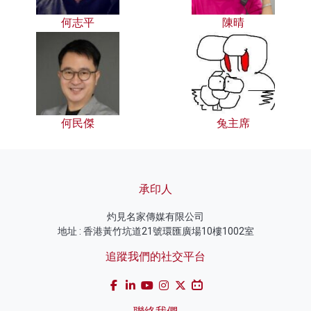
何志平
陳晴
何民傑
兔主席
承印人
灼見名家傳媒有限公司
地址 : 香港黃竹坑道21號環匯廣場10樓1002室
追蹤我們的社交平台