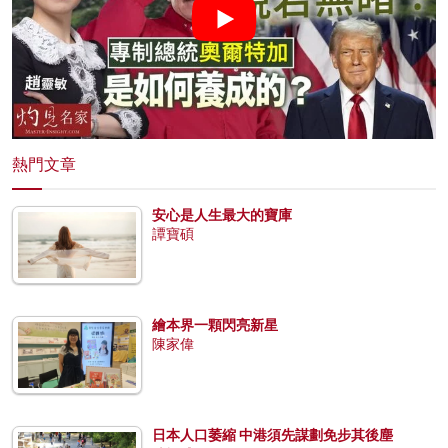
熱門文章
安心是人生最大的寶庫
譚寶碩
繪本界一顆閃亮新星
陳家偉
日本人口萎縮 中港須先謀劃免步其後塵