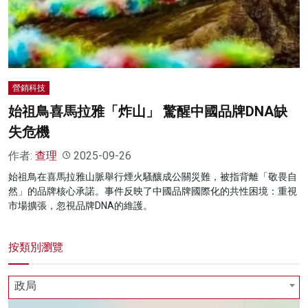
名家榜
灼見活動
關於我們
營銷科技
始祖鳥喜馬拉雅「炸山」 驚醒中國品牌DNA缺
失危機
作者:
查理
2025-09-26
始祖鳥在喜馬拉雅山脈舉行煙火騷釀成公關災難，被指背離「敬畏自
然」的品牌核心承諾。事件反映了中國品牌國際化的共性困境：重視
市場擴張，忽視品牌DNA的維護。
按類別瀏覽
政局