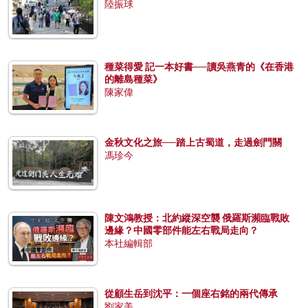
陸振球
種菜得愛 記一本好書──讀吳燕青的《在香港
的離島種菜》
陳家偉
金秋文化之旅──踏上古蜀道，走過劍門關
馮珍今
陳文鴻教授：北約縱深空襲 俄羅斯瀕臨戰敗
邊緣？中國零部件能左右戰局走向？
本社編輯部
從顧生岳到沈平：一個座右銘的兩代傳承
劉家美