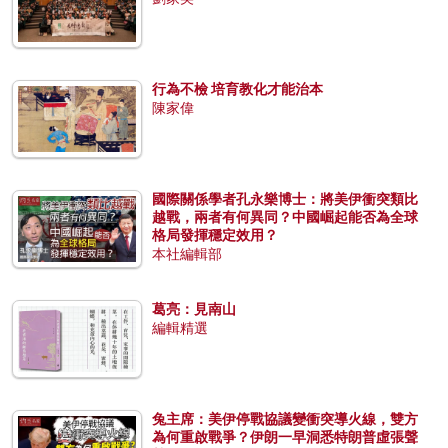
行為不檢 培育教化才能治本
陳家偉
國際關係學者孔永樂博士：將美伊衝突類比
越戰，兩者有何異同？中國崛起能否為全球
格局發揮穩定效用？
本社編輯部
葛亮：見南山
編輯精選
兔主席：美伊停戰協議變衝突導火線，雙方
為何重啟戰爭？伊朗一早洞悉特朗普虛張聲