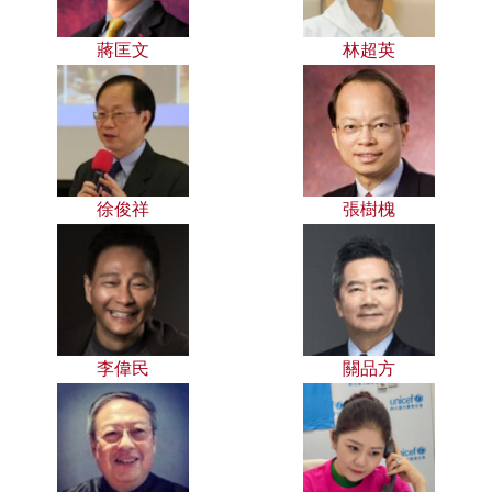
蔣匡文
林超英
徐俊祥
張樹槐
李偉民
關品方