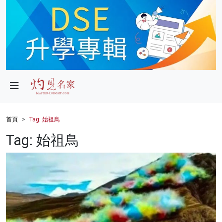
政局
教育
文化
財經
首頁
Tag: 始祖鳥
生活
Tag: 始祖鳥
健康
商業
科技
影片