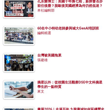
孔永樂博士：英國十年換七相，新揆會否步
前任後塵？脫歐後英國經濟為何仍然低迷？
本社編輯部
60名中小特幼老師參與城大GenAI培訓班
編輯精選
台灣被美國拖累
張建雄
摘星以外：從校園生活觀察DSE中文科摘星
學生的一點特質
來文
書展2026｜走過百年 九龍寨城如何延續歷史