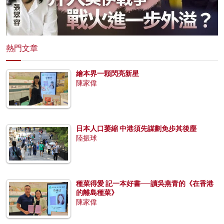
熱門文章
繪本界一顆閃亮新星
陳家偉
日本人口萎縮 中港須先謀劃免步其後塵
陸振球
種菜得愛 記一本好書──讀吳燕青的《在香港
的離島種菜》
陳家偉