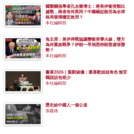
國際關係學者孔永樂博士：將美伊衝突類比
越戰，兩者有何異同？中國崛起能否為全球
格局發揮穩定效用？
本社編輯部
兔主席：美伊停戰協議變衝突導火線，雙方
為何重啟戰爭？伊朗一早洞悉特朗普虛張聲
勢？
本社編輯部
書展2026｜葉劉淑儀：最喜歡姐姐角色 無官
職說話包袱少
本社編輯部
歷史給中國人一個公道
張建雄