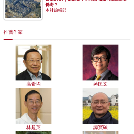
傳奇？
本社編輯部
推薦作家
高希均
蔣匡文
林超英
譚寶碩