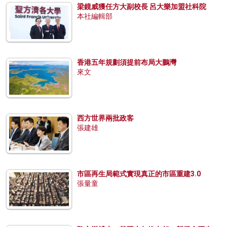
梁鏡威獲任方大副校長 呂大樂加盟社科院
本社編輯部
香港五年規劃須提前布局大鵬灣
來文
西方世界兩批政客
張建雄
市區再生局範式實現真正的市區重建3.0
張量童