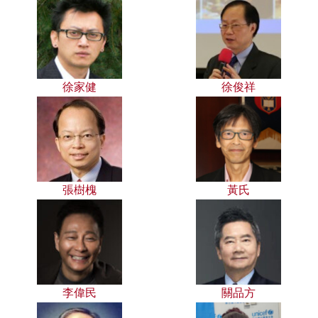
徐家健
徐俊祥
張樹槐
黃氏
李偉民
關品方