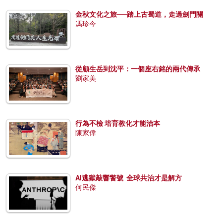
金秋文化之旅──踏上古蜀道，走過劍門關
馮珍今
從顧生岳到沈平：一個座右銘的兩代傳承
劉家美
行為不檢 培育教化才能治本
陳家偉
AI逃獄敲響警號 全球共治才是解方
何民傑