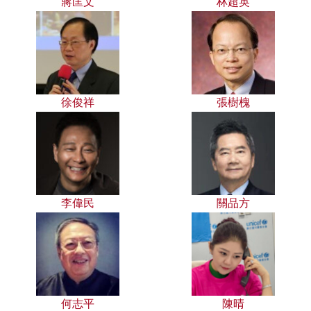
蔣匡文
林超英
徐俊祥
張樹槐
李偉民
關品方
何志平
陳晴