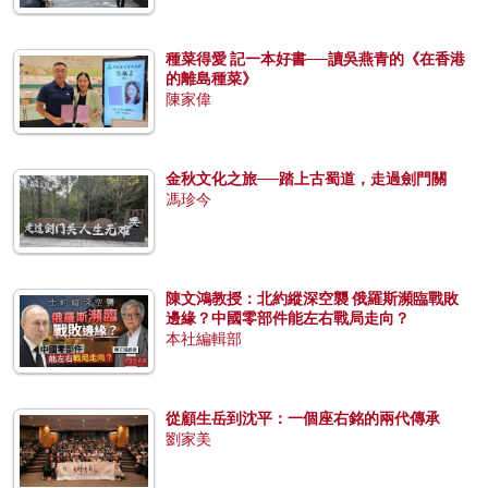
種菜得愛 記一本好書──讀吳燕青的《在香港
的離島種菜》
陳家偉
金秋文化之旅──踏上古蜀道，走過劍門關
馮珍今
陳文鴻教授：北約縱深空襲 俄羅斯瀕臨戰敗
邊緣？中國零部件能左右戰局走向？
本社編輯部
從顧生岳到沈平：一個座右銘的兩代傳承
劉家美