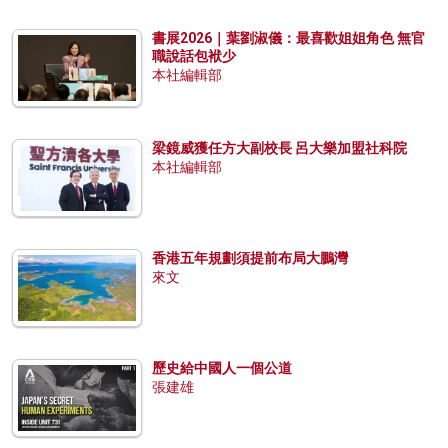
書展2026｜葉劉淑儀：最喜歡姐姐角色 無官
職說話包袱少
本社編輯部
梁鏡威獲任方大副校長 呂大樂加盟社科院
本社編輯部
香港五年規劃須提前布局大鵬灣
來文
歷史給中國人一個公道
張建雄