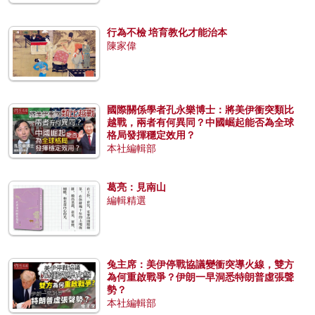
行為不檢 培育教化才能治本
陳家偉
國際關係學者孔永樂博士：將美伊衝突類比
越戰，兩者有何異同？中國崛起能否為全球
格局發揮穩定效用？
本社編輯部
葛亮：見南山
編輯精選
兔主席：美伊停戰協議變衝突導火線，雙方
為何重啟戰爭？伊朗一早洞悉特朗普虛張聲
勢？
本社編輯部