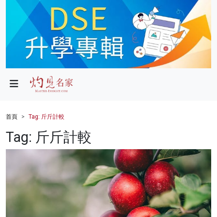
政局
教育
文化
財經
首頁
Tag: 斤斤計較
生活
Tag: 斤斤計較
健康
商業
科技
影片