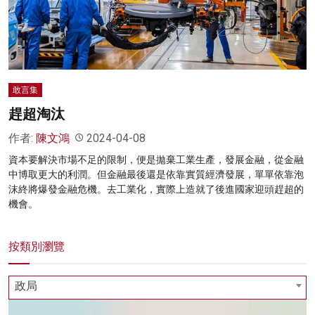
名家榜
灼見活動
關於我們
敢言集
趕超淘汰
作者:
陳文鴻
2024-04-08
資本要解決市場不足的限制，便是拋棄工業生產，發展金融，從金融
中博取更大的利潤。但金融最後還是依靠實質經濟發展，單單依靠泡
沫終將爆發金融危機。去工業化，實際上造就了後進國家迎頭趕超的
機會。
按類別瀏覽
政局