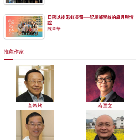
日落以後 彩虹長留──記屋邨學校的歲月與情
誼
陳章華
推薦作家
高希均
蔣匡文