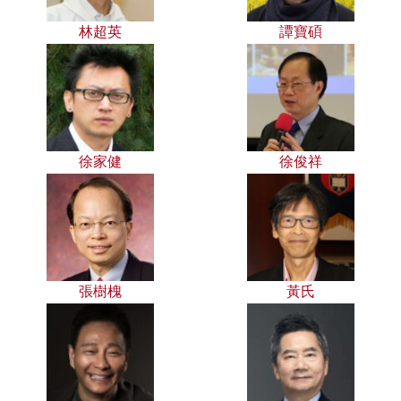
林超英
譚寶碩
徐家健
徐俊祥
張樹槐
黃氏