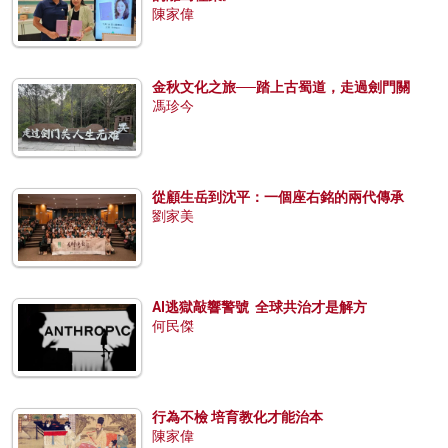
陳家偉
金秋文化之旅──踏上古蜀道，走過劍門關
馮珍今
從顧生岳到沈平：一個座右銘的兩代傳承
劉家美
AI逃獄敲響警號 全球共治才是解方
何民傑
行為不檢 培育教化才能治本
陳家偉