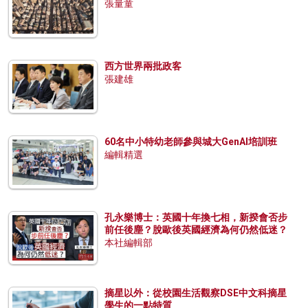
張量童
西方世界兩批政客
張建雄
60名中小特幼老師參與城大GenAI培訓班
編輯精選
孔永樂博士：英國十年換七相，新揆會否步
前任後塵？脫歐後英國經濟為何仍然低迷？
本社編輯部
摘星以外：從校園生活觀察DSE中文科摘星
學生的一點特質