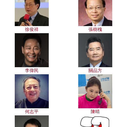
徐俊祥
張樹槐
李偉民
關品方
何志平
陳晴