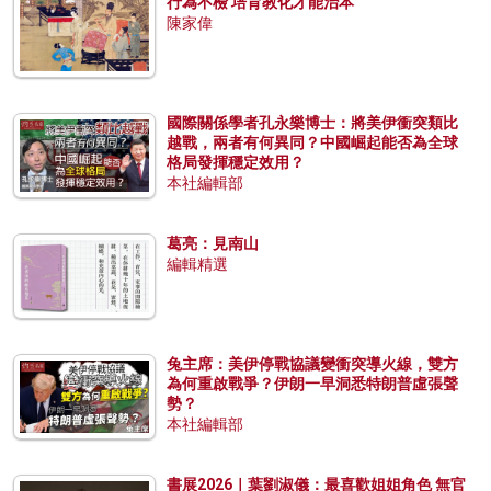
行為不檢 培育教化才能治本
陳家偉
國際關係學者孔永樂博士：將美伊衝突類比
越戰，兩者有何異同？中國崛起能否為全球
格局發揮穩定效用？
本社編輯部
葛亮：見南山
編輯精選
兔主席：美伊停戰協議變衝突導火線，雙方
為何重啟戰爭？伊朗一早洞悉特朗普虛張聲
勢？
本社編輯部
書展2026｜葉劉淑儀：最喜歡姐姐角色 無官