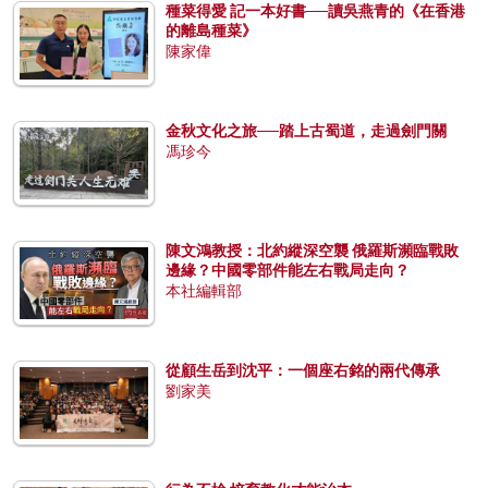
種菜得愛 記一本好書──讀吳燕青的《在香港
的離島種菜》
陳家偉
金秋文化之旅──踏上古蜀道，走過劍門關
馮珍今
陳文鴻教授：北約縱深空襲 俄羅斯瀕臨戰敗
邊緣？中國零部件能左右戰局走向？
本社編輯部
從顧生岳到沈平：一個座右銘的兩代傳承
劉家美