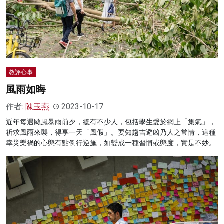
教評心事
風雨如晦
作者:
陳玉燕
2023-10-17
近年每遇颱風暴雨前夕，總有不少人，包括學生愛於網上「集氣」，
祈求風雨來襲，得享一天「風假」。要知趨吉避凶乃人之常情，這種
幸災樂禍的心態有點倒行逆施，如變成一種習慣或態度，實是不妙。