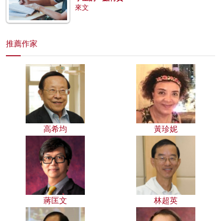
來文
推薦作家
高希均
黃珍妮
蔣匡文
林超英