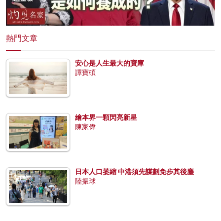
熱門文章
安心是人生最大的寶庫
譚寶碩
繪本界一顆閃亮新星
陳家偉
日本人口萎縮 中港須先謀劃免步其後塵
陸振球