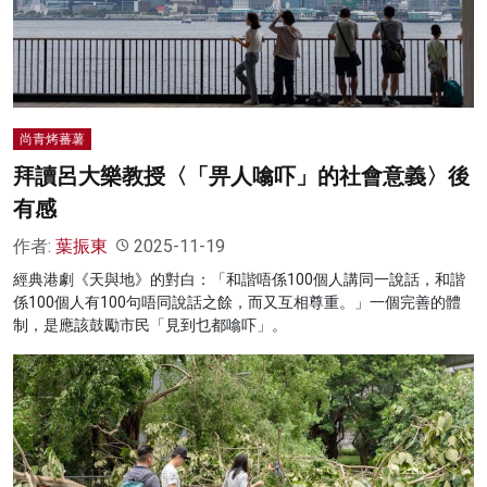
名家榜
灼見活動
關於我們
尚青烤蕃薯
拜讀呂大樂教授〈「畀人噏吓」的社會意義〉後
有感
作者:
葉振東
2025-11-19
經典港劇《天與地》的對白：「和諧唔係100個人講同一說話，和諧
係100個人有100句唔同說話之餘，而又互相尊重。」一個完善的體
制，是應該鼓勵市民「見到乜都噏吓」。