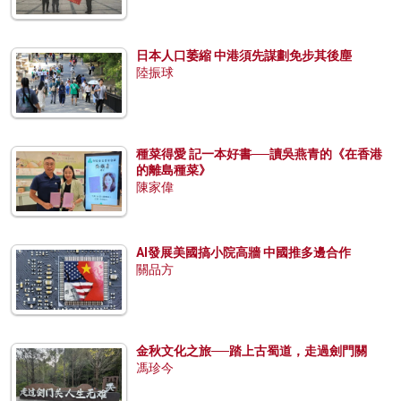
日本人口萎縮 中港須先謀劃免步其後塵
陸振球
種菜得愛 記一本好書──讀吳燕青的《在香港
的離島種菜》
陳家偉
AI發展美國搞小院高牆 中國推多邊合作
關品方
金秋文化之旅──踏上古蜀道，走過劍門關
馮珍今