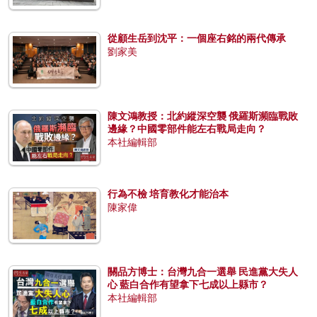
從顧生岳到沈平：一個座右銘的兩代傳承
劉家美
陳文鴻教授：北約縱深空襲 俄羅斯瀕臨戰敗
邊緣？中國零部件能左右戰局走向？
本社編輯部
行為不檢 培育教化才能治本
陳家偉
關品方博士：台灣九合一選舉 民進黨大失人
心 藍白合作有望拿下七成以上縣市？
本社編輯部