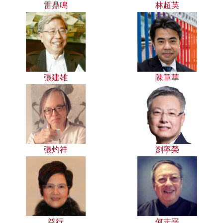
雷鼎鳴
林超英
張建雄
陳章華
張灼祥
劉寧榮
益行
何志平