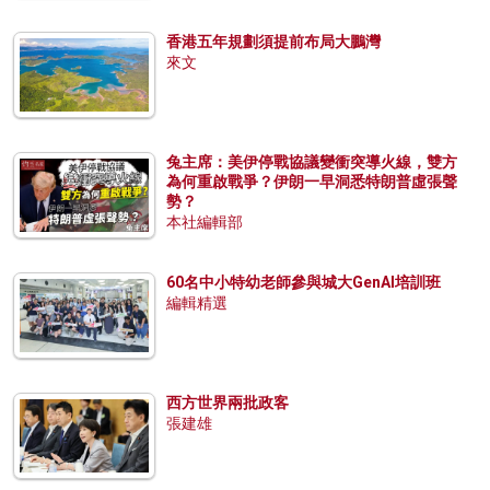
香港五年規劃須提前布局大鵬灣
來文
兔主席：美伊停戰協議變衝突導火線，雙方
為何重啟戰爭？伊朗一早洞悉特朗普虛張聲
勢？
本社編輯部
60名中小特幼老師參與城大GenAI培訓班
編輯精選
西方世界兩批政客
張建雄