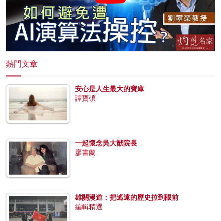
熱門文章
安心是人生最大的寶庫
譚寶碩
一起懷念吳大猷院長
廖書蘭
雄關漫道：把遙遠的歷史拉到眼前
編輯精選