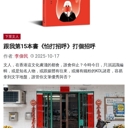
名家榜
灼見活動
關於我們
下里文人
跟我第15本書《怕打招呼》打個招呼
作者:
李偉民
2025-10-17
文人，在香港這文化膚淺的都會，誰會仰止？今時今日，只須認識編
輯，或是知名人物，或跟媒體有往來，或擁有鐵粉的KOL諸君，容易
拿到文字地盤，誰管你文筆優秀與否？