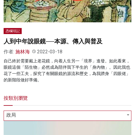
憑欄瑣記
人到中年說眼鏡──本源、傳入與普及
作者:
施林海
2022-03-18
自己終於需要戴上老花鏡，向着人生另一「境界」進發。如此看來，
眼鏡這個「陌生物」必然成為陪伴我下半生的「身內物」。因此我也
花了一些工夫，探究了有關眼鏡的源流和歷史，為我躋身「四眼佬」
的新階段做好準備。
按類別瀏覽
政局