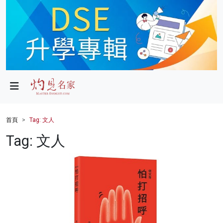
政局
教育
文化
財經
首頁
Tag: 文人
生活
Tag: 文人
健康
商業
科技
影片