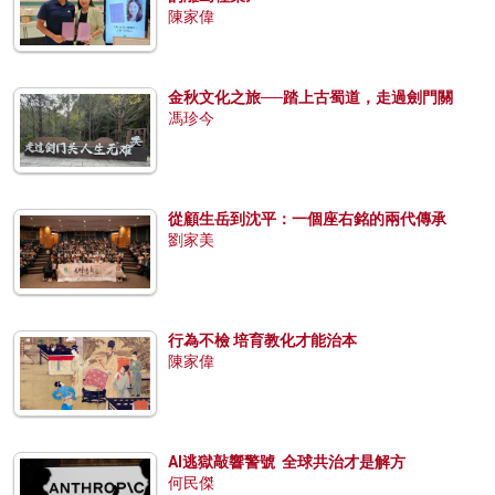
陳家偉
金秋文化之旅──踏上古蜀道，走過劍門關
馮珍今
從顧生岳到沈平：一個座右銘的兩代傳承
劉家美
行為不檢 培育教化才能治本
陳家偉
AI逃獄敲響警號 全球共治才是解方
何民傑