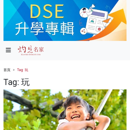
政局
教育
文化
財經
首頁
Tag: 玩
生活
Tag: 玩
健康
商業
科技
影片