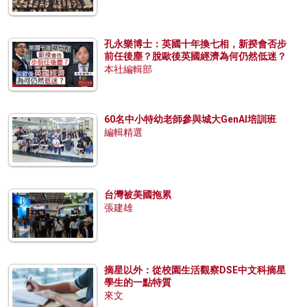
孔永樂博士：英國十年換七相，新揆會否步
前任後塵？脫歐後英國經濟為何仍然低迷？
本社編輯部
60名中小特幼老師參與城大GenAI培訓班
編輯精選
台灣被美國拖累
張建雄
摘星以外：從校園生活觀察DSE中文科摘星
學生的一點特質
來文