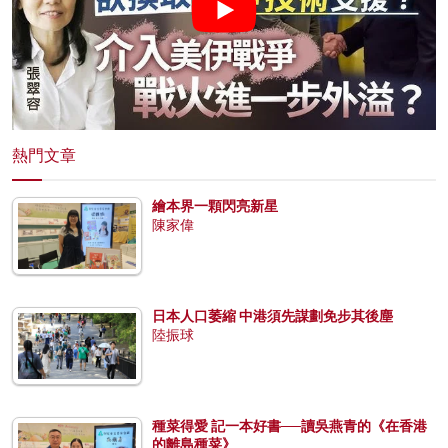
熱門文章
繪本界一顆閃亮新星
陳家偉
日本人口萎縮 中港須先謀劃免步其後塵
陸振球
種菜得愛 記一本好書──讀吳燕青的《在香港
的離島種菜》