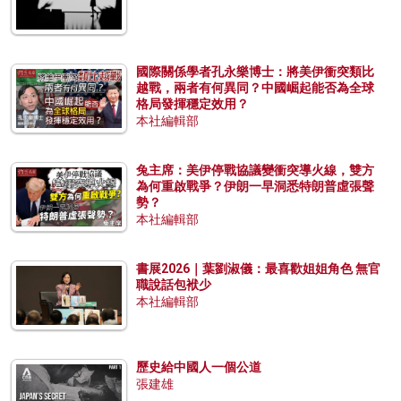
國際關係學者孔永樂博士：將美伊衝突類比
越戰，兩者有何異同？中國崛起能否為全球
格局發揮穩定效用？
本社編輯部
兔主席：美伊停戰協議變衝突導火線，雙方
為何重啟戰爭？伊朗一早洞悉特朗普虛張聲
勢？
本社編輯部
書展2026｜葉劉淑儀：最喜歡姐姐角色 無官
職說話包袱少
本社編輯部
歷史給中國人一個公道
張建雄