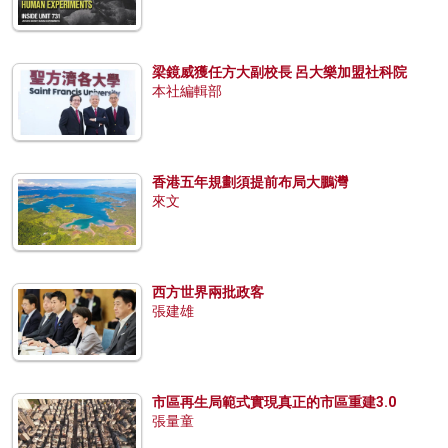
梁鏡威獲任方大副校長 呂大樂加盟社科院
本社編輯部
香港五年規劃須提前布局大鵬灣
來文
西方世界兩批政客
張建雄
市區再生局範式實現真正的市區重建3.0
張量童