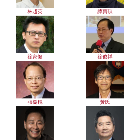
林超英
譚寶碩
徐家健
徐俊祥
張樹槐
黃氏