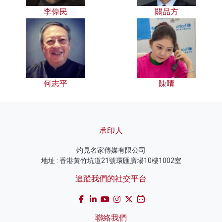
李偉民
關品方
何志平
陳晴
承印人
灼見名家傳媒有限公司
地址 : 香港黃竹坑道21號環匯廣場10樓1002室
追蹤我們的社交平台
聯絡我們