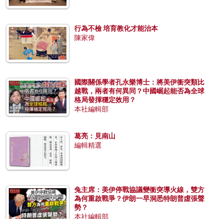
行為不檢 培育教化才能治本
陳家偉
國際關係學者孔永樂博士：將美伊衝突類比
越戰，兩者有何異同？中國崛起能否為全球
格局發揮穩定效用？
本社編輯部
葛亮：見南山
編輯精選
兔主席：美伊停戰協議變衝突導火線，雙方
為何重啟戰爭？伊朗一早洞悉特朗普虛張聲
勢？
本社編輯部