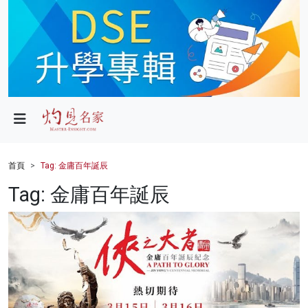
政局
教育
文化
財經
首頁
Tag: 金庸百年誕辰
生活
Tag: 金庸百年誕辰
健康
商業
科技
影片