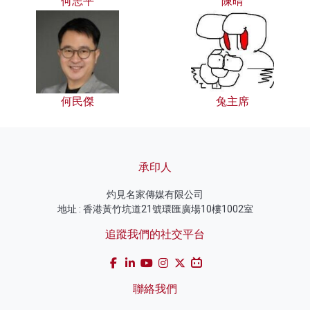
何志平
陳晴
何民傑
兔主席
承印人
灼見名家傳媒有限公司
地址 : 香港黃竹坑道21號環匯廣場10樓1002室
追蹤我們的社交平台
聯絡我們