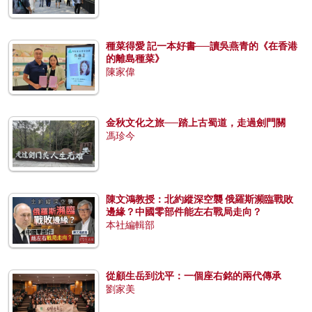
種菜得愛 記一本好書──讀吳燕青的《在香港
的離島種菜》
陳家偉
金秋文化之旅──踏上古蜀道，走過劍門關
馮珍今
陳文鴻教授：北約縱深空襲 俄羅斯瀕臨戰敗
邊緣？中國零部件能左右戰局走向？
本社編輯部
從顧生岳到沈平：一個座右銘的兩代傳承
劉家美