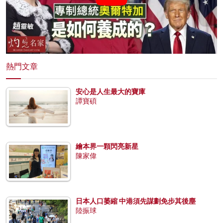
熱門文章
安心是人生最大的寶庫
譚寶碩
繪本界一顆閃亮新星
陳家偉
日本人口萎縮 中港須先謀劃免步其後塵
陸振球