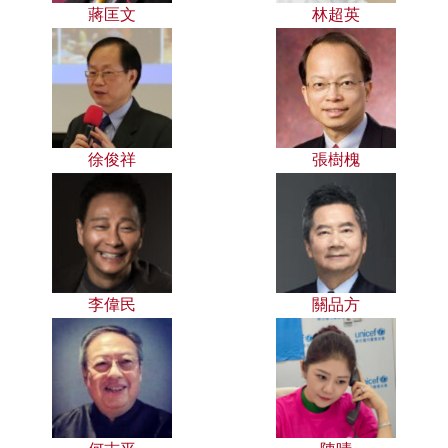
蔣匡文
林超英
徐俊祥
張樹槐
李偉民
關品方