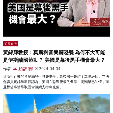
灼見政治
黃錦輝教授：莫斯科音樂廳恐襲 為何不大可能
是伊斯蘭國策動？ 美國是幕後黑手機會最大？
作者:
本社編輯部
2024-04-04
莫斯科近郊的音樂廳發生恐襲事件，幕後黑手是誰？眾說紛紜。立法
會議員黃錦輝教授認為，美國在恐襲後最先發話，明顯早已知情，而
且想借事情爭取國會繼續支持烏克蘭。