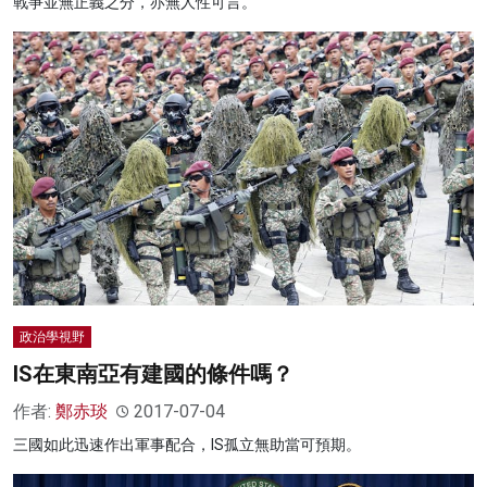
戰爭並無正義之分，亦無人性可言。
政治學視野
IS在東南亞有建國的條件嗎？
作者:
鄭赤琰
2017-07-04
三國如此迅速作出軍事配合，IS孤立無助當可預期。