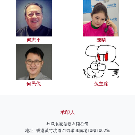
何志平
陳晴
何民傑
兔主席
承印人
灼見名家傳媒有限公司
地址 : 香港黃竹坑道21號環匯廣場10樓1002室