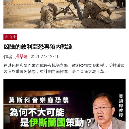
名家榜
灼見活動
關於我們
自由行
凶險的敘利亞恐再陷內戰漩
作者:
張翠容
2024-12-10
在以色列和黎巴嫩達成停火協議之際，敘利亞卻突發劇變，反對派武
裝突然重奪阿勒頗，並計劃向南推進，甚至直逼大馬士革。