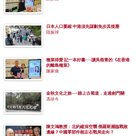
日本人口萎縮 中港須先謀劃免步其後塵
陸振球
種菜得愛 記一本好書──讀吳燕青的《在香港
的離島種菜》
陳家偉
金秋文化之旅──踏上古蜀道，走過劍門關
馮珍今
陳文鴻教授：北約縱深空襲 俄羅斯瀕臨戰敗
邊緣？中國零部件能左右戰局走向？