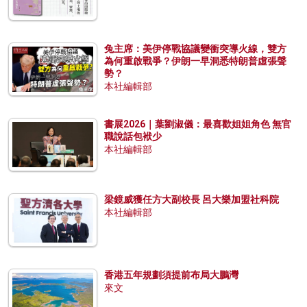
兔主席：美伊停戰協議變衝突導火線，雙方
為何重啟戰爭？伊朗一早洞悉特朗普虛張聲
勢？
本社編輯部
書展2026｜葉劉淑儀：最喜歡姐姐角色 無官
職說話包袱少
本社編輯部
梁鏡威獲任方大副校長 呂大樂加盟社科院
本社編輯部
香港五年規劃須提前布局大鵬灣
來文