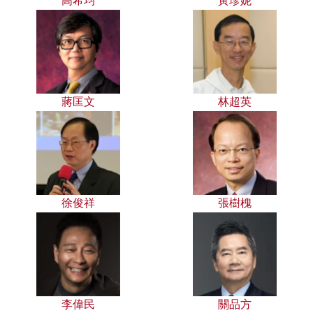
高希均
黃珍妮
蔣匡文
林超英
徐俊祥
張樹槐
李偉民
關品方