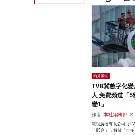
灼見報道
TVB冀數字化變
人 免費頻道「5
變1」
作者:
本社編輯部
電視廣播有限公司（T
「85台」，解散「士多