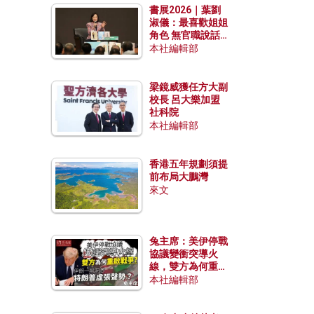
書展2026｜葉劉
淑儀：最喜歡姐姐
角色 無官職說話
包袱少
本社編輯部
梁鏡威獲任方大副
校長 呂大樂加盟
社科院
本社編輯部
香港五年規劃須提
前布局大鵬灣
來文
兔主席：美伊停戰
協議變衝突導火
線，雙方為何重啟
戰爭？伊朗一早洞
本社編輯部
悉特朗普虛張聲
勢？