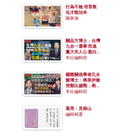
行為不檢 培育教
化才能治本
陳家偉
關品方博士：台灣
九合一選舉 民進
黨大失人心 藍白
合作有望拿下七成
本社編輯部
以上縣市？
國際關係學者孔永
樂博士：將美伊衝
突類比越戰，兩者
有何異同？中國崛
本社編輯部
起能否為全球格局
發揮穩定效用？
葛亮：見南山
編輯精選