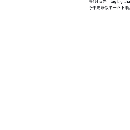
由4月宣告「big big c
今年走來似乎一路不順