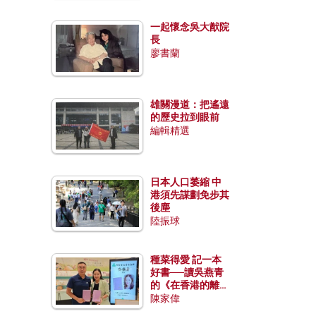
一起懷念吳大猷院
長
廖書蘭
雄關漫道：把遙遠
的歷史拉到眼前
編輯精選
日本人口萎縮 中
港須先謀劃免步其
後塵
陸振球
種菜得愛 記一本
好書──讀吳燕青
的《在香港的離島
種菜》
陳家偉