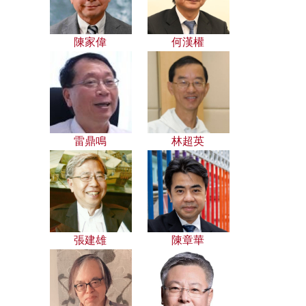
陳家偉
何漢權
雷鼎鳴
林超英
張建雄
陳章華