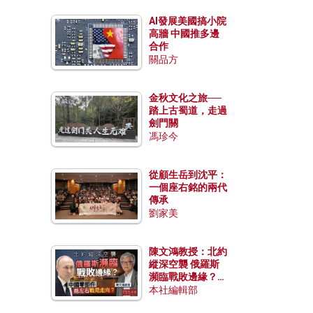
AI發展美國搞小院
高牆 中國推多邊
合作
關品方
金秋文化之旅──
踏上古蜀道，走過
劍門關
馮珍今
從顧生岳到沈平：
一個座右銘的兩代
傳承
劉家美
陳文鴻教授：北約
縱深空襲 俄羅斯
瀕臨戰敗邊緣？中
國零部件能左右戰
本社編輯部
局走向？