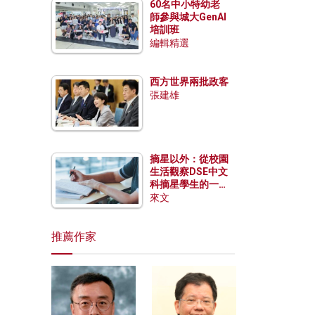
60名中小特幼老
師參與城大GenAI
培訓班
編輯精選
西方世界兩批政客
張建雄
摘星以外：從校園
生活觀察DSE中文
科摘星學生的一點
特質
來文
推薦作家