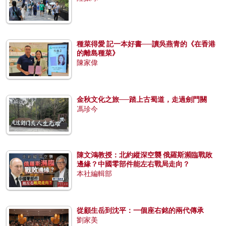
種菜得愛 記一本好書──讀吳燕青的《在香港
的離島種菜》
陳家偉
金秋文化之旅──踏上古蜀道，走過劍門關
馮珍今
陳文鴻教授：北約縱深空襲 俄羅斯瀕臨戰敗
邊緣？中國零部件能左右戰局走向？
本社編輯部
從顧生岳到沈平：一個座右銘的兩代傳承
劉家美