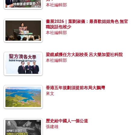
本社編輯部
書展2026｜葉劉淑儀：最喜歡姐姐角色 無官
職說話包袱少
本社編輯部
梁鏡威獲任方大副校長 呂大樂加盟社科院
本社編輯部
香港五年規劃須提前布局大鵬灣
來文
歷史給中國人一個公道
張建雄