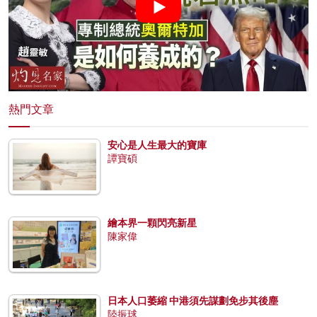
熱門文章
安心是人生最大的寶庫
譚寶碩
繪本界一顆閃亮新星
陳家偉
日本人口萎縮 中港須先謀劃免步其後塵
陸振球