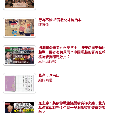
行為不檢 培育教化才能治本
陳家偉
國際關係學者孔永樂博士：將美伊衝突類比
越戰，兩者有何異同？中國崛起能否為全球
格局發揮穩定效用？
本社編輯部
葛亮：見南山
編輯精選
兔主席：美伊停戰協議變衝突導火線，雙方
為何重啟戰爭？伊朗一早洞悉特朗普虛張聲
勢？