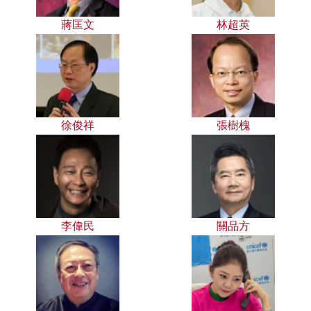
蔣匡文
林超英
徐俊祥
張樹槐
李偉民
關品方