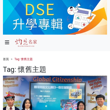
政局
教育
文化
財經
首頁
Tag: 懷舊主題
生活
Tag: 懷舊主題
健康
商業
科技
影片