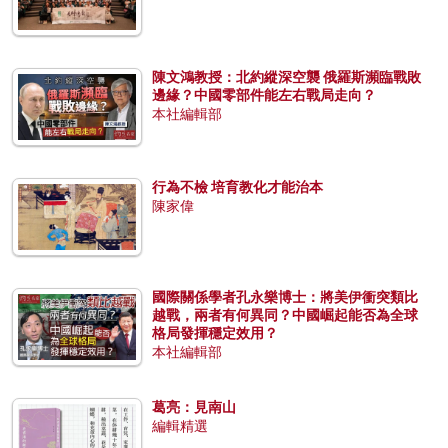
陳文鴻教授：北約縱深空襲 俄羅斯瀕臨戰敗
邊緣？中國零部件能左右戰局走向？
本社編輯部
行為不檢 培育教化才能治本
陳家偉
國際關係學者孔永樂博士：將美伊衝突類比
越戰，兩者有何異同？中國崛起能否為全球
格局發揮穩定效用？
本社編輯部
葛亮：見南山
編輯精選