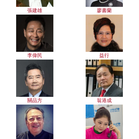
張建雄
廖書蘭
李偉民
益行
關品方
翁港成