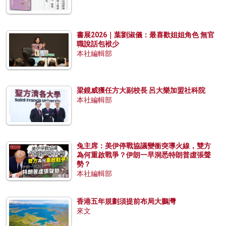
書展2026｜葉劉淑儀：最喜歡姐姐角色 無官
職說話包袱少
本社編輯部
梁鏡威獲任方大副校長 呂大樂加盟社科院
本社編輯部
兔主席：美伊停戰協議變衝突導火線，雙方
為何重啟戰爭？伊朗一早洞悉特朗普虛張聲
勢？
本社編輯部
香港五年規劃須提前布局大鵬灣
來文