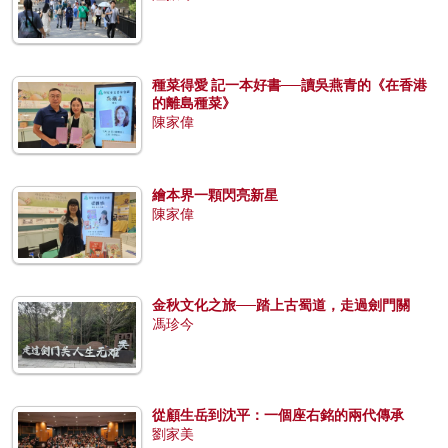
種菜得愛 記一本好書──讀吳燕青的《在香港
的離島種菜》
陳家偉
繪本界一顆閃亮新星
陳家偉
金秋文化之旅──踏上古蜀道，走過劍門關
馮珍今
從顧生岳到沈平：一個座右銘的兩代傳承
劉家美