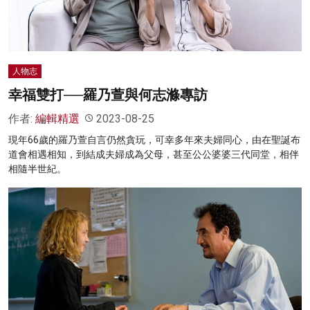
人物志
幸福雙打──羅乃萱與何志滌專訪
作者:
編輯精選
2023-08-25
現年66歲的羅乃萱自言仍然貪玩，可幸多年來夫婦同心，由在聖誕布
道會相遇相知，到結成夫婦成為父母，甚至公公婆婆三代同堂，相伴
相隨半世紀。