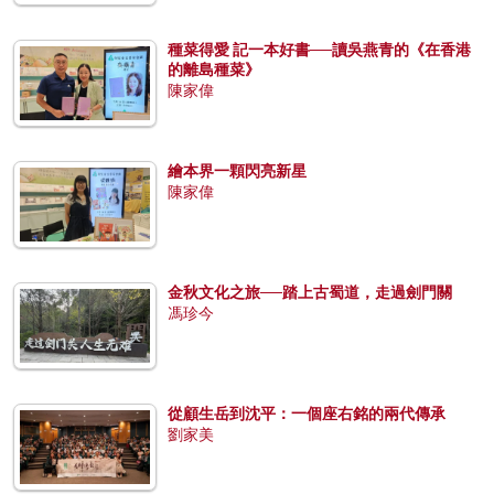
種菜得愛 記一本好書──讀吳燕青的《在香港
的離島種菜》
陳家偉
繪本界一顆閃亮新星
陳家偉
金秋文化之旅──踏上古蜀道，走過劍門關
馮珍今
從顧生岳到沈平：一個座右銘的兩代傳承
劉家美