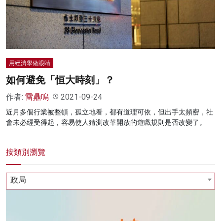
名家榜
灼見活動
關於我們
用經濟學做眼睛
如何避免「恒大時刻」？
作者:
雷鼎鳴
2021-09-24
近月多個行業被整頓，孤立地看，都有道理可依，但出手太頻密，社
會未必經受得起，容易使人猜測改革開放的遊戲規則是否改變了。
按類別瀏覽
政局