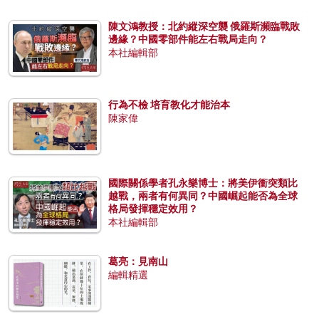
陳文鴻教授：北約縱深空襲 俄羅斯瀕臨戰敗
邊緣？中國零部件能左右戰局走向？
本社編輯部
行為不檢 培育教化才能治本
陳家偉
國際關係學者孔永樂博士：將美伊衝突類比
越戰，兩者有何異同？中國崛起能否為全球
格局發揮穩定效用？
本社編輯部
葛亮：見南山
編輯精選