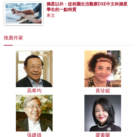
摘星以外：從校園生活觀察DSE中文科摘星
學生的一點特質
來文
推薦作家
高希均
黃珍妮
張建雄
廖書蘭