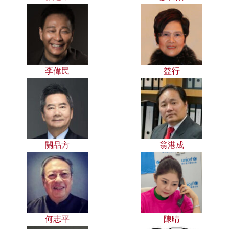
李偉民
益行
關品方
翁港成
何志平
陳晴