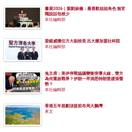
書展2026｜葉劉淑儀：最喜歡姐姐角色 無官
職說話包袱少
本社編輯部
梁鏡威獲任方大副校長 呂大樂加盟社科院
本社編輯部
兔主席：美伊停戰協議變衝突導火線，雙方
為何重啟戰爭？伊朗一早洞悉特朗普虛張聲
勢？
本社編輯部
香港五年規劃須提前布局大鵬灣
來文