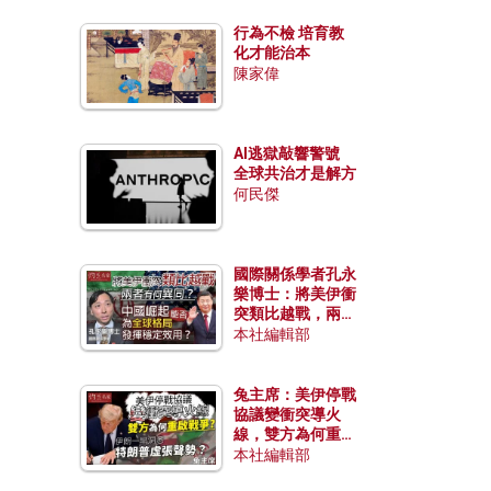
行為不檢 培育教
化才能治本
陳家偉
AI逃獄敲響警號
全球共治才是解方
何民傑
國際關係學者孔永
樂博士：將美伊衝
突類比越戰，兩者
有何異同？中國崛
本社編輯部
起能否為全球格局
發揮穩定效用？
兔主席：美伊停戰
協議變衝突導火
線，雙方為何重啟
戰爭？伊朗一早洞
本社編輯部
悉特朗普虛張聲