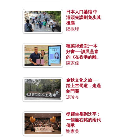
日本人口萎縮 中
港須先謀劃免步其
後塵
陸振球
種菜得愛 記一本
好書──讀吳燕青
的《在香港的離島
種菜》
陳家偉
金秋文化之旅──
踏上古蜀道，走過
劍門關
馮珍今
從顧生岳到沈平：
一個座右銘的兩代
傳承
劉家美