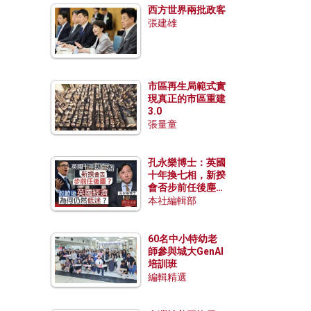
西方世界兩批政客
張建雄
市區再生局範式實
現真正的市區重建
3.0
張量童
孔永樂博士：英國
十年換七相，新揆
會否步前任後塵？
脫歐後英國經濟為
本社編輯部
何仍然低迷？
60名中小特幼老
師參與城大GenAI
培訓班
編輯精選