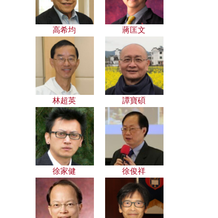
高希均
蔣匡文
林超英
譚寶碩
徐家健
徐俊祥