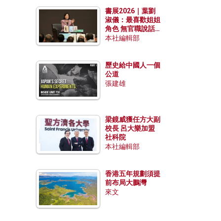
勢？
書展2026｜葉劉
淑儀：最喜歡姐姐
角色 無官職說話
包袱少
本社編輯部
歷史給中國人一個
公道
張建雄
梁鏡威獲任方大副
校長 呂大樂加盟
社科院
本社編輯部
香港五年規劃須提
前布局大鵬灣
來文