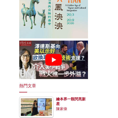
熱門文章
繪本界一顆閃亮新
星
陳家偉