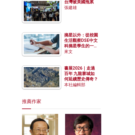
台灣被美國拖累
張建雄
摘星以外：從校園
生活觀察DSE中文
科摘星學生的一點
特質
來文
書展2026｜走過
百年 九龍寨城如
何延續歷史傳奇？
本社編輯部
推薦作家