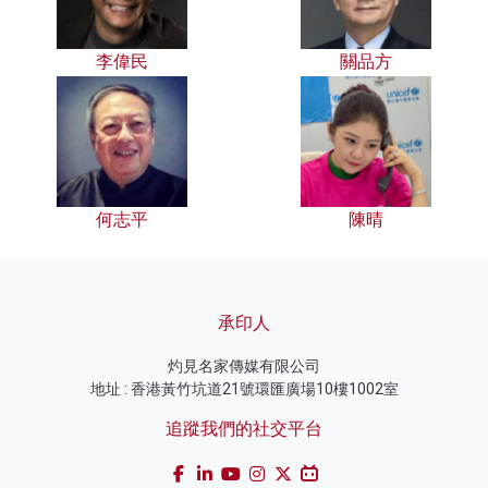
李偉民
關品方
何志平
陳晴
承印人
灼見名家傳媒有限公司
地址 : 香港黃竹坑道21號環匯廣場10樓1002室
追蹤我們的社交平台