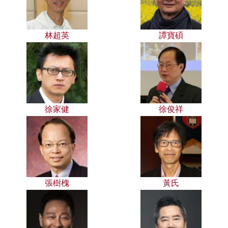
林超英
譚寶碩
徐家健
徐俊祥
張樹槐
黃氏