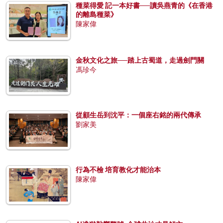
種菜得愛 記一本好書──讀吳燕青的《在香港
的離島種菜》
陳家偉
金秋文化之旅──踏上古蜀道，走過劍門關
馮珍今
從顧生岳到沈平：一個座右銘的兩代傳承
劉家美
行為不檢 培育教化才能治本
陳家偉