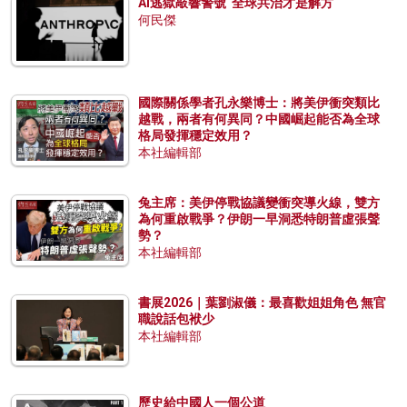
AI逃獄敲響警號 全球共治才是解方
何民傑
國際關係學者孔永樂博士：將美伊衝突類比
越戰，兩者有何異同？中國崛起能否為全球
格局發揮穩定效用？
本社編輯部
兔主席：美伊停戰協議變衝突導火線，雙方
為何重啟戰爭？伊朗一早洞悉特朗普虛張聲
勢？
本社編輯部
書展2026｜葉劉淑儀：最喜歡姐姐角色 無官
職說話包袱少
本社編輯部
歷史給中國人一個公道