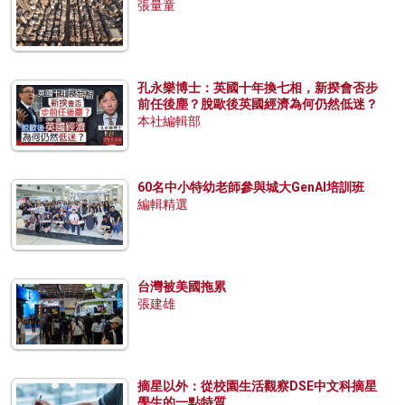
張量童
孔永樂博士：英國十年換七相，新揆會否步
前任後塵？脫歐後英國經濟為何仍然低迷？
本社編輯部
60名中小特幼老師參與城大GenAI培訓班
編輯精選
台灣被美國拖累
張建雄
摘星以外：從校園生活觀察DSE中文科摘星
學生的一點特質