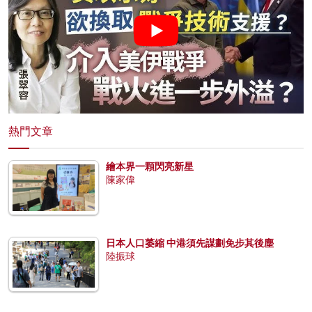
熱門文章
繪本界一顆閃亮新星
陳家偉
日本人口萎縮 中港須先謀劃免步其後塵
陸振球