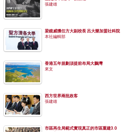
張建雄
梁鏡威獲任方大副校長 呂大樂加盟社科院
本社編輯部
香港五年規劃須提前布局大鵬灣
來文
西方世界兩批政客
張建雄
市區再生局範式實現真正的市區重建3.0