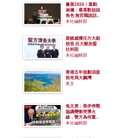
書展2026｜葉劉
淑儀：最喜歡姐姐
角色 無官職說話
包袱少
本社編輯部
梁鏡威獲任方大副
校長 呂大樂加盟
社科院
本社編輯部
香港五年規劃須提
前布局大鵬灣
來文
兔主席：美伊停戰
協議變衝突導火
線，雙方為何重啟
戰爭？伊朗一早洞
本社編輯部
悉特朗普虛張聲
勢？