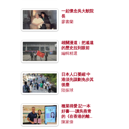
一起懷念吳大猷院
長
廖書蘭
雄關漫道：把遙遠
的歷史拉到眼前
編輯精選
日本人口萎縮 中
港須先謀劃免步其
後塵
陸振球
種菜得愛 記一本
好書──讀吳燕青
的《在香港的離島
種菜》
陳家偉