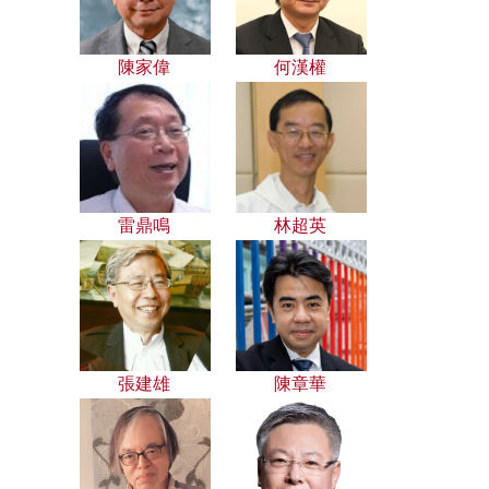
陳家偉
何漢權
雷鼎鳴
林超英
張建雄
陳章華