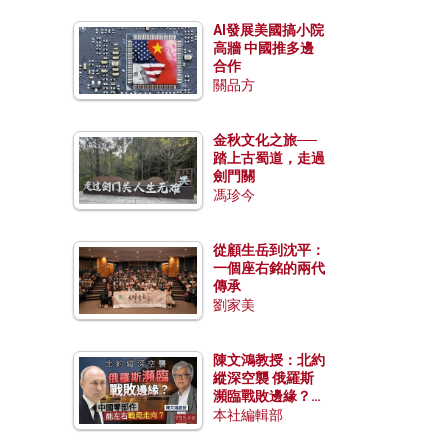
AI發展美國搞小院
高牆 中國推多邊
合作
關品方
金秋文化之旅──
踏上古蜀道，走過
劍門關
馮珍今
從顧生岳到沈平：
一個座右銘的兩代
傳承
劉家美
陳文鴻教授：北約
縱深空襲 俄羅斯
瀕臨戰敗邊緣？中
國零部件能左右戰
本社編輯部
局走向？