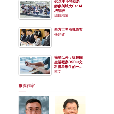
60名中小特幼老
師參與城大GenAI
培訓班
編輯精選
西方世界兩批政客
張建雄
摘星以外：從校園
生活觀察DSE中文
科摘星學生的一點
特質
來文
推薦作家