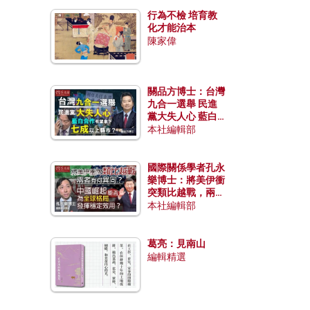
行為不檢 培育教
化才能治本
陳家偉
關品方博士：台灣
九合一選舉 民進
黨大失人心 藍白
合作有望拿下七成
本社編輯部
以上縣市？
國際關係學者孔永
樂博士：將美伊衝
突類比越戰，兩者
有何異同？中國崛
本社編輯部
起能否為全球格局
發揮穩定效用？
葛亮：見南山
編輯精選