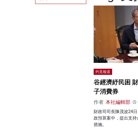
灼見報道
谷經濟紓民困 財
子消費券
作者:
本社編輯部
財政司司長陳茂波24
政預算案中，提出支持
措施。