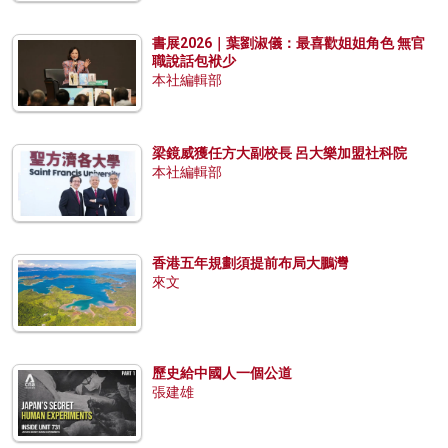
書展2026｜葉劉淑儀：最喜歡姐姐角色 無官
職說話包袱少
本社編輯部
梁鏡威獲任方大副校長 呂大樂加盟社科院
本社編輯部
香港五年規劃須提前布局大鵬灣
來文
歷史給中國人一個公道
張建雄