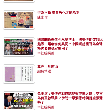
行為不檢 培育教化才能治本
陳家偉
國際關係學者孔永樂博士：將美伊衝突類比
越戰，兩者有何異同？中國崛起能否為全球
格局發揮穩定效用？
本社編輯部
葛亮：見南山
編輯精選
兔主席：美伊停戰協議變衝突導火線，雙方
為何重啟戰爭？伊朗一早洞悉特朗普虛張聲
勢？
本社編輯部