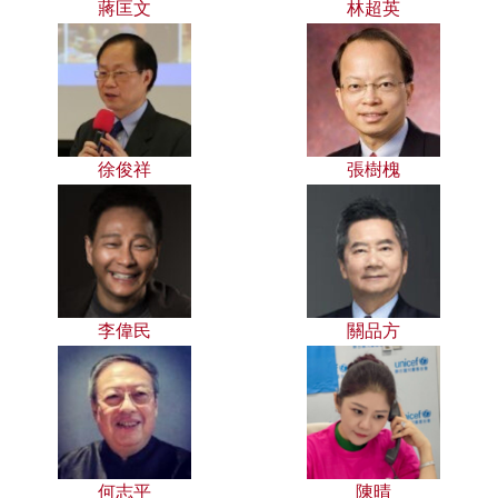
蔣匡文
林超英
徐俊祥
張樹槐
李偉民
關品方
何志平
陳晴