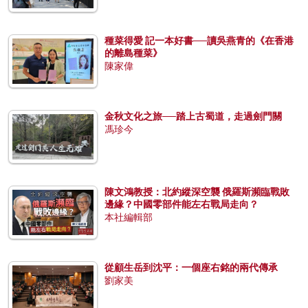
種菜得愛 記一本好書──讀吳燕青的《在香港
的離島種菜》
陳家偉
金秋文化之旅──踏上古蜀道，走過劍門關
馮珍今
陳文鴻教授：北約縱深空襲 俄羅斯瀕臨戰敗
邊緣？中國零部件能左右戰局走向？
本社編輯部
從顧生岳到沈平：一個座右銘的兩代傳承
劉家美