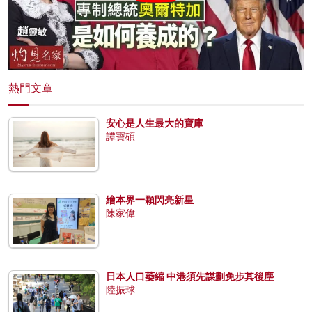
熱門文章
安心是人生最大的寶庫
譚寶碩
繪本界一顆閃亮新星
陳家偉
日本人口萎縮 中港須先謀劃免步其後塵
陸振球