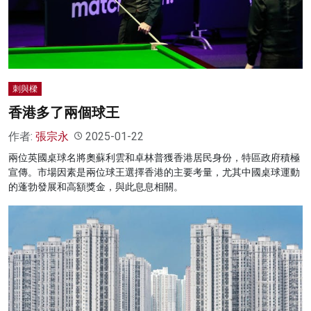
名家榜
灼見活動
關於我們
刺與樑
香港多了兩個球王
作者:
張宗永
2025-01-22
兩位英國桌球名將奧蘇利雲和卓林普獲香港居民身份，特區政府積極
宣傳。市場因素是兩位球王選擇香港的主要考量，尤其中國桌球運動
的蓬勃發展和高額獎金，與此息息相關。