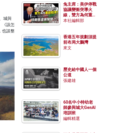
兔主席：美伊停戰
協議變衝突導火
線，雙方為何重啟
、城與
戰爭？伊朗一早洞
本社編輯部
。《該怎
悉特朗普虛張聲
，也談整
勢？
香港五年規劃須提
前布局大鵬灣
來文
歷史給中國人一個
公道
張建雄
60名中小特幼老
師參與城大GenAI
培訓班
編輯精選