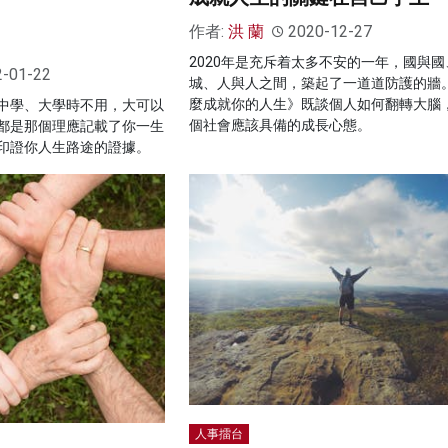
作者:
洪 蘭
2020-12-27
2020年是充斥着太多不安的一年，國與國
2-01-22
城、人與人之間，築起了一道道防護的牆
麼成就你的人生》既談個人如何翻轉大腦
中學、大學時不用，大可以
個社會應該具備的成長心態。
都是那個理應記載了你一生
印證你人生路途的證據。
人事擂台