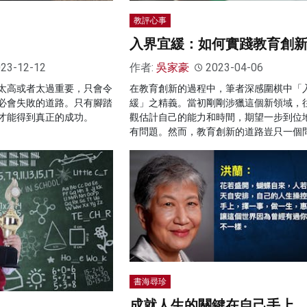
教評心事
入界宜緩：如何實踐教育創
23-12-12
作者:
吳家豪
2023-04-06
太高或者太過重要，只會令
在教育創新的過程中，筆者深感圍棋中「
必會失敗的道路。只有腳踏
緩」之精義。當初剛剛涉獵這個新領域，
才能得到真正的成功。
觀估計自己的能力和時間，期望一步到位
有問題。然而，教育創新的道路豈只一個
書海尋珍
成就人生的關鍵在自己手上