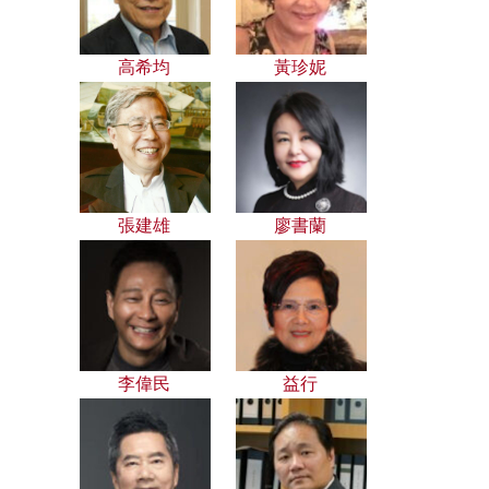
高希均
黃珍妮
張建雄
廖書蘭
李偉民
益行