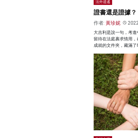
法外逍遙
證書還是證據？
作者:
黃珍妮
202
大吉利是說一句，考進
留待在法庭裹求情用，
成就的文件夾，藏滿了