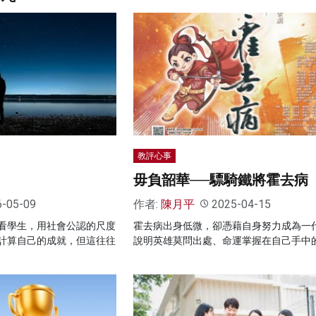
教評心事
毋負韶華──驃騎鐵將霍去病
6-05-09
作者:
陳月平
2025-04-15
看學生，用社會公認的尺度
霍去病出身低微，卻憑藉自身努力成為一
計算自己的成就，但這往往
說明英雄莫問出處、命運掌握在自己手中