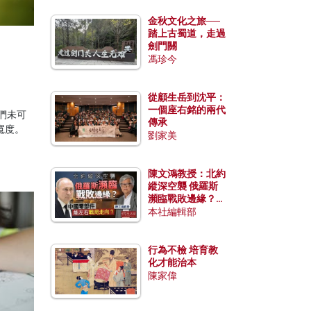
金秋文化之旅──
踏上古蜀道，走過
劍門關
馮珍今
從顧生岳到沈平：
一個座右銘的兩代
們未可
傳承
寬度。
劉家美
陳文鴻教授：北約
縱深空襲 俄羅斯
瀕臨戰敗邊緣？中
國零部件能左右戰
本社編輯部
局走向？
行為不檢 培育教
化才能治本
陳家偉