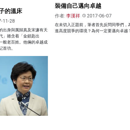
裝備自己邁向卓越
子的溫床
作者:
李漢祥
2017-06-07
7-11-28
在未切入正題前，筆者首先反問同學們，
的出身與厲歸真及宋濂有天
進高度競爭的環境？為何一定要邁向卓越
代」雖含着「金鎖匙出
一般老百姓。他倆的卓越成
記首功。