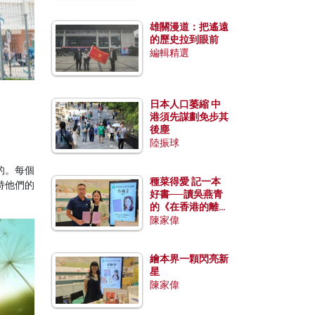
雄關漫道：把遙遠
的歷史拉到眼前
編輯精選
日本人口萎縮 中
港須先謀劃免步其
後塵
陸振球
的。每個
種菜得愛 記一本
持他們的
好書──讀吳燕青
的《在香港的離島
種菜》
陳家偉
繪本界一顆閃亮新
星
陳家偉