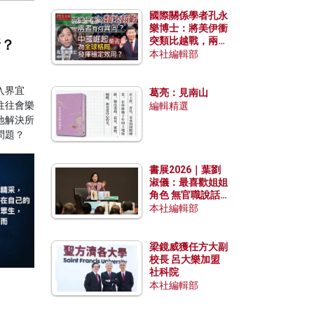
國際關係學者孔永
樂博士：將美伊衝
突類比越戰，兩者
新？
有何異同？中國崛
本社編輯部
起能否為全球格局
發揮穩定效用？
入界宜
葛亮：見南山
往往會樂
編輯精選
地解決所
問題？
書展2026｜葉劉
淑儀：最喜歡姐姐
角色 無官職說話
包袱少
本社編輯部
梁鏡威獲任方大副
校長 呂大樂加盟
社科院
本社編輯部