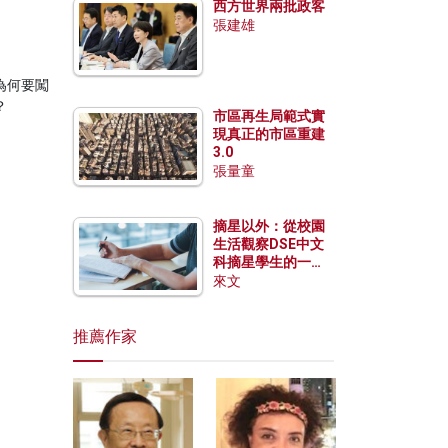
西方世界兩批政客
張建雄
為何要闖
？
市區再生局範式實
現真正的市區重建
3.0
張量童
摘星以外：從校園
生活觀察DSE中文
科摘星學生的一點
特質
來文
推薦作家