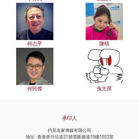
何志平
陳晴
何民傑
兔主席
承印人
灼見名家傳媒有限公司
地址 : 香港黃竹坑道21號環匯廣場10樓1002室