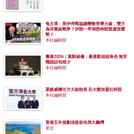
兔主席：美伊停戰協議變衝突導火線，雙方
為何重啟戰爭？伊朗一早洞悉特朗普虛張聲
勢？
本社編輯部
書展2026｜葉劉淑儀：最喜歡姐姐角色 無官
職說話包袱少
本社編輯部
梁鏡威獲任方大副校長 呂大樂加盟社科院
本社編輯部
香港五年規劃須提前布局大鵬灣
來文