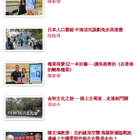
陳家偉
日本人口萎縮 中港須先謀劃免步其後塵
陸振球
種菜得愛 記一本好書──讀吳燕青的《在香港
的離島種菜》
陳家偉
金秋文化之旅──踏上古蜀道，走過劍門關
馮珍今
陳文鴻教授：北約縱深空襲 俄羅斯瀕臨戰敗
邊緣？中國零部件能左右戰局走向？