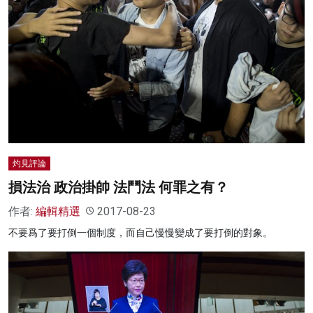
灼見評論
損法治 政治掛帥 法鬥法 何罪之有？
作者:
編輯精選
2017-08-23
不要爲了要打倒一個制度，而自己慢慢變成了要打倒的對象。