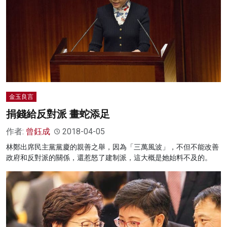
金玉良言
捐錢給反對派 畫蛇添足
作者:
曾鈺成
2018-04-05
林鄭出席民主黨黨慶的親善之舉，因為「三萬風波」，不但不能改善
政府和反對派的關係，還惹怒了建制派，這大概是她始料不及的。