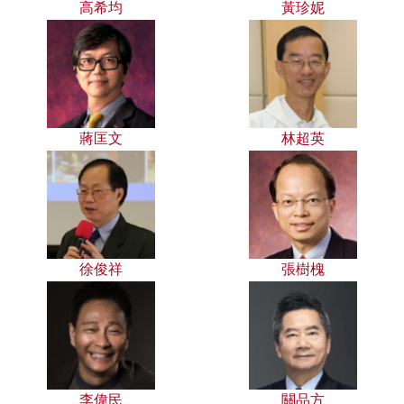
高希均
黃珍妮
蔣匡文
林超英
徐俊祥
張樹槐
李偉民
關品方