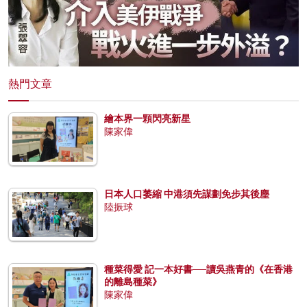
熱門文章
繪本界一顆閃亮新星
陳家偉
日本人口萎縮 中港須先謀劃免步其後塵
陸振球
種菜得愛 記一本好書──讀吳燕青的《在香港
的離島種菜》
陳家偉