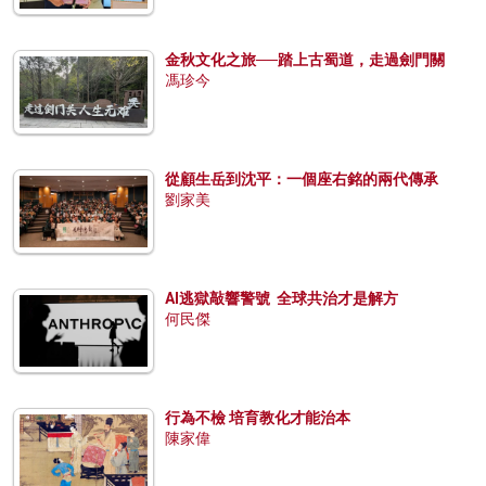
金秋文化之旅──踏上古蜀道，走過劍門關
馮珍今
從顧生岳到沈平：一個座右銘的兩代傳承
劉家美
AI逃獄敲響警號 全球共治才是解方
何民傑
行為不檢 培育教化才能治本
陳家偉