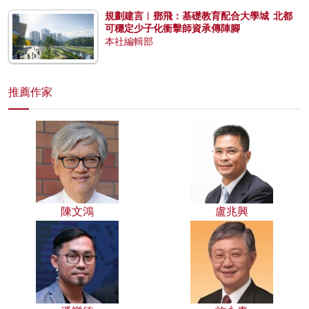
規劃建言︱鄧飛：基礎教育配合大學城 北都
可穩定少子化衝擊師資承傳陣腳
本社編輯部
推薦作家
陳文鴻
盧兆興