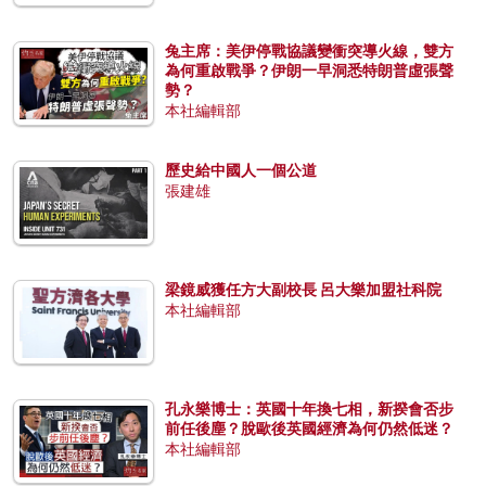
兔主席：美伊停戰協議變衝突導火線，雙方
為何重啟戰爭？伊朗一早洞悉特朗普虛張聲
勢？
本社編輯部
歷史給中國人一個公道
張建雄
梁鏡威獲任方大副校長 呂大樂加盟社科院
本社編輯部
孔永樂博士：英國十年換七相，新揆會否步
前任後塵？脫歐後英國經濟為何仍然低迷？
本社編輯部