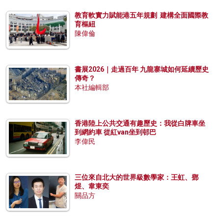
教育軟實力賦能港五年規劃 建構全面國際教
育樞紐
陳偉倫
書展2026｜走過百年 九龍寨城如何延續歷史
傳奇？
本社編輯部
香港陸上公共交通有趣歷史：我從白牌車坐
到網約車 從紅van坐到邨巴
李偉民
三位來自北大的世界級數學家：王虹、鄧
煜、韋東奕
關品方