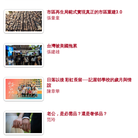
市區再生局範式實現真正的市區重建3.0
張量童
台灣被美國拖累
張建雄
日落以後 彩虹長留──記屋邨學校的歲月與情
誼
陳章華
老公，是必需品？還是奢侈品？
范玲