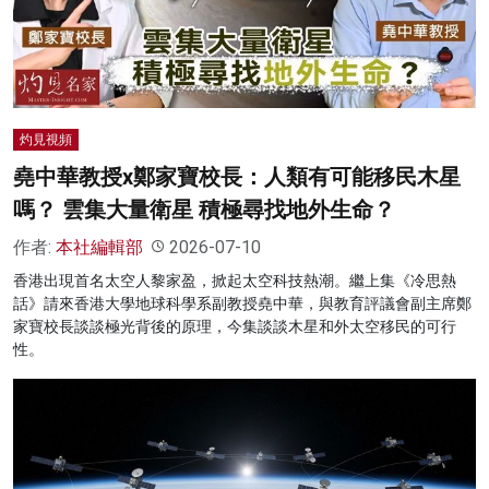
名家榜
灼見活動
關於我們
灼見視頻
堯中華教授x鄭家寶校長：人類有可能移民木星
嗎？ 雲集大量衛星 積極尋找地外生命？
作者:
本社編輯部
2026-07-10
香港出現首名太空人黎家盈，掀起太空科技熱潮。繼上集《冷思熱
話》請來香港大學地球科學系副教授堯中華，與教育評議會副主席鄭
家寶校長談談極光背後的原理，今集談談木星和外太空移民的可行
性。