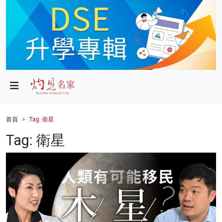
政局
教育
文化
財經
首頁
Tag: 衛星
生活
Tag: 衛星
健康
商業
科技
影片