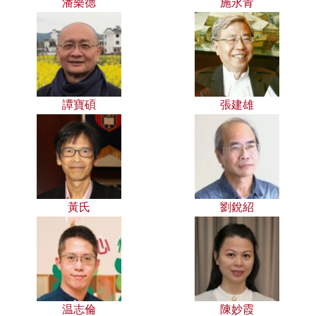
潘樂德
施永青
譚寶碩
張建雄
黃氏
劉銳紹
温志倫
陳妙霞