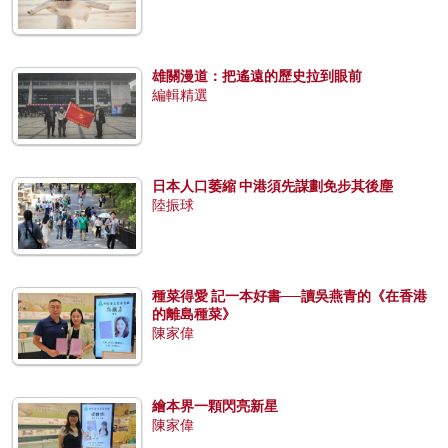
雄關漫道：把遙遠的歷史拉到眼前
編輯精選
日本人口萎縮 中港須先謀劃免步其後塵
陸振球
種菜得愛 記一本好書──讀吳燕青的《在香港
的離島種菜》
陳家偉
繪本界一顆閃亮新星
陳家偉