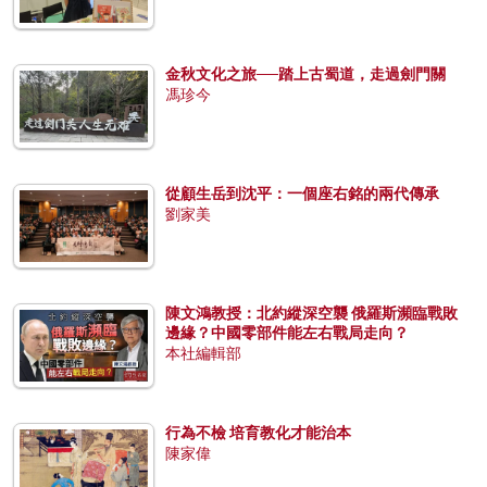
金秋文化之旅──踏上古蜀道，走過劍門關
馮珍今
從顧生岳到沈平：一個座右銘的兩代傳承
劉家美
陳文鴻教授：北約縱深空襲 俄羅斯瀕臨戰敗
邊緣？中國零部件能左右戰局走向？
本社編輯部
行為不檢 培育教化才能治本
陳家偉