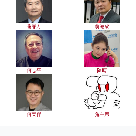
關品方
翁港成
何志平
陳晴
何民傑
兔主席