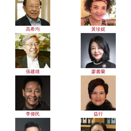
高希均
黃珍妮
張建雄
廖書蘭
李偉民
益行