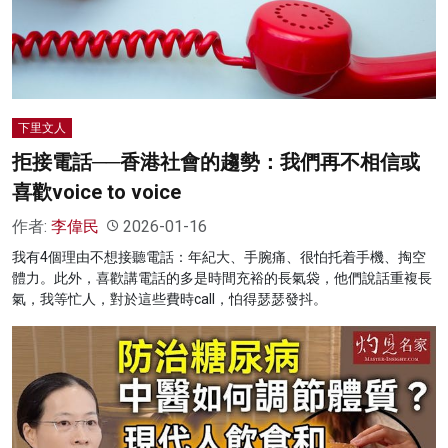
名家榜
灼見活動
關於我們
下里文人
拒接電話──香港社會的趨勢：我們再不相信或
喜歡voice to voice
作者:
李偉民
2026-01-16
我有4個理由不想接聽電話：年紀大、手腕痛、很怕托着手機、掏空
體力。此外，喜歡講電話的多是時間充裕的長氣袋，他們說話重複長
氣，我等忙人，對於這些費時call，怕得瑟瑟發抖。