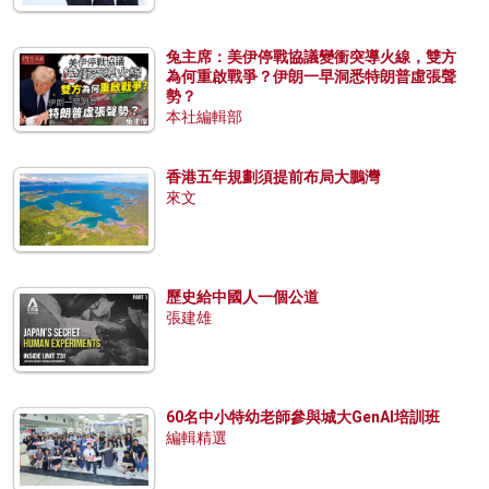
兔主席：美伊停戰協議變衝突導火線，雙方
為何重啟戰爭？伊朗一早洞悉特朗普虛張聲
勢？
本社編輯部
香港五年規劃須提前布局大鵬灣
來文
歷史給中國人一個公道
張建雄
60名中小特幼老師參與城大GenAI培訓班
編輯精選