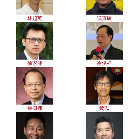
林超英
譚寶碩
徐家健
徐俊祥
張樹槐
黃氏