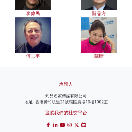
李偉民
關品方
何志平
陳晴
承印人
灼見名家傳媒有限公司
地址 : 香港黃竹坑道21號環匯廣場10樓1002室
追蹤我們的社交平台