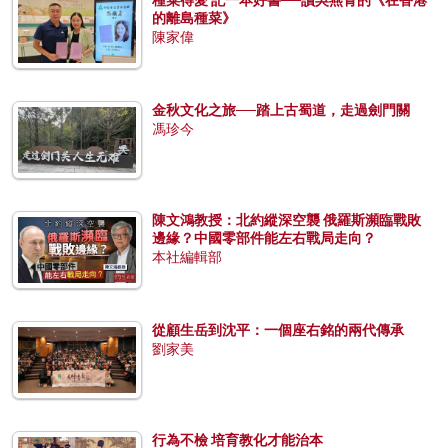
的離島種菜》
陳家偉
金秋文化之旅──踏上古蜀道，走過劍門關
馮珍今
陳文鴻教授：北約縱深空襲 俄羅斯瀕臨戰敗
邊緣？中國零部件能左右戰局走向？
本社編輯部
從顧生岳到沈平：一個座右銘的兩代傳承
劉家美
行為不檢 培育教化才能治本