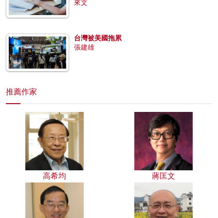
來文
台灣被美國拖累
張建雄
推薦作家
高希均
蔣匡文