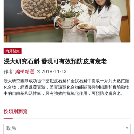
名家榜
灼見活動
關於我們
灼見醫療
浸大研究石斛 發現可有效預防皮膚衰老
作者:
編輯精選
2018-11-13
浸大研究團隊成功從中藥鐵皮石斛和金釵石斛中提取一系列天然芪類
化合物，經過反覆實驗，證實該類化合物能顯著抑制細胞和實驗動物
中的自由基和活性氧，具有強效的抗氧化作用，可預防皮膚衰老。
按類別瀏覽
政局