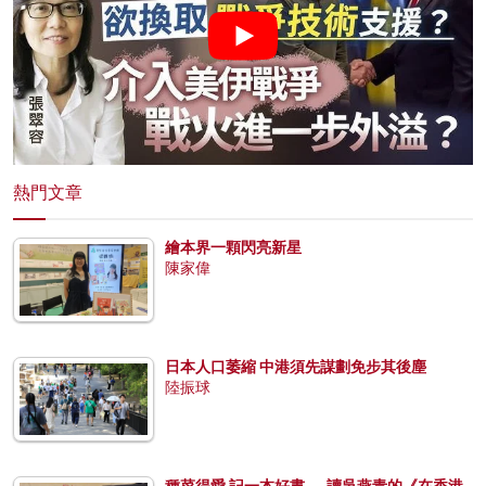
熱門文章
繪本界一顆閃亮新星
陳家偉
日本人口萎縮 中港須先謀劃免步其後塵
陸振球
種菜得愛 記一本好書──讀吳燕青的《在香港