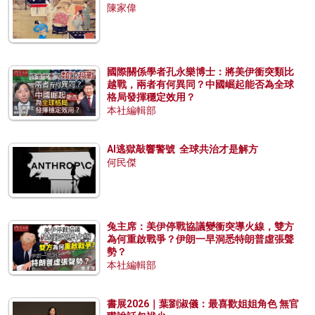
陳家偉
國際關係學者孔永樂博士：將美伊衝突類比
越戰，兩者有何異同？中國崛起能否為全球
格局發揮穩定效用？
本社編輯部
AI逃獄敲響警號 全球共治才是解方
何民傑
兔主席：美伊停戰協議變衝突導火線，雙方
為何重啟戰爭？伊朗一早洞悉特朗普虛張聲
勢？
本社編輯部
書展2026｜葉劉淑儀：最喜歡姐姐角色 無官