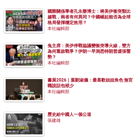
國際關係學者孔永樂博士：將美伊衝突類比
越戰，兩者有何異同？中國崛起能否為全球
格局發揮穩定效用？
本社編輯部
兔主席：美伊停戰協議變衝突導火線，雙方
為何重啟戰爭？伊朗一早洞悉特朗普虛張聲
勢？
本社編輯部
書展2026｜葉劉淑儀：最喜歡姐姐角色 無官
職說話包袱少
本社編輯部
歷史給中國人一個公道
張建雄