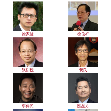
徐家健
徐俊祥
張樹槐
黃氏
李偉民
關品方