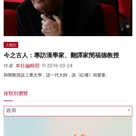
人物志
今之古人：專訪漢學家、翻譯家閔福德教授
作者:
本社編輯部
2016-03-24
與閔教授談上乘文學，談一代大師，談《紅樓》與愛妻。
按類別瀏覽
政局