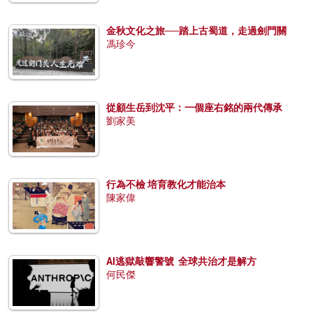
金秋文化之旅──踏上古蜀道，走過劍門關
馮珍今
從顧生岳到沈平：一個座右銘的兩代傳承
劉家美
行為不檢 培育教化才能治本
陳家偉
AI逃獄敲響警號 全球共治才是解方
何民傑