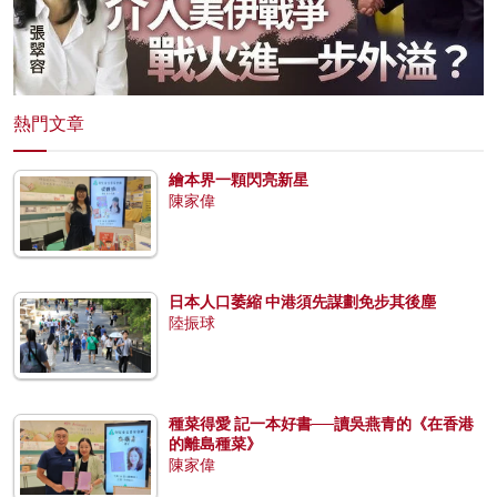
熱門文章
繪本界一顆閃亮新星
陳家偉
日本人口萎縮 中港須先謀劃免步其後塵
陸振球
種菜得愛 記一本好書──讀吳燕青的《在香港
的離島種菜》
陳家偉