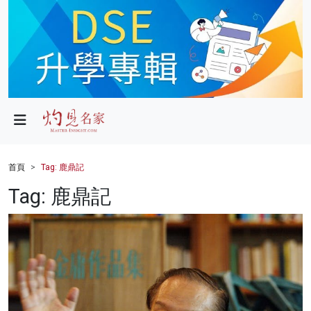
政局
教育
文化
財經
首頁
Tag: 鹿鼎記
生活
Tag: 鹿鼎記
健康
商業
科技
影片