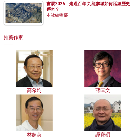
書展2026｜走過百年 九龍寨城如何延續歷史
傳奇？
本社編輯部
推薦作家
高希均
蔣匡文
林超英
譚寶碩