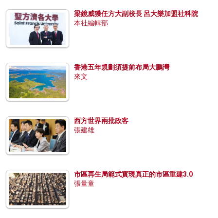
梁鏡威獲任方大副校長 呂大樂加盟社科院
本社編輯部
香港五年規劃須提前布局大鵬灣
來文
西方世界兩批政客
張建雄
市區再生局範式實現真正的市區重建3.0
張量童