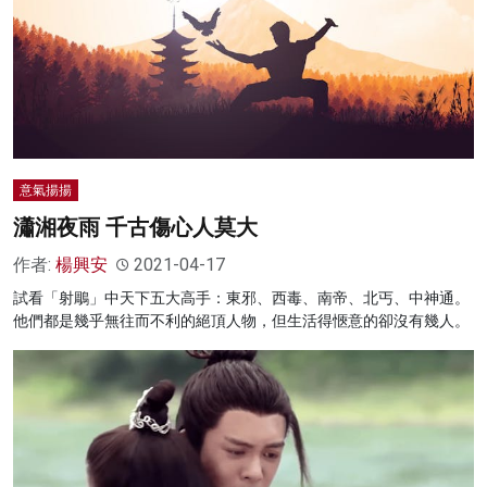
意氣揚揚
瀟湘夜雨 千古傷心人莫大
作者:
楊興安
2021-04-17
試看「射鵰」中天下五大高手：東邪、西毒、南帝、北丐、中神通。
他們都是幾乎無往而不利的絕頂人物，但生活得愜意的卻沒有幾人。