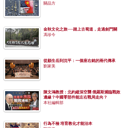
關品方
金秋文化之旅──踏上古蜀道，走過劍門關
馮珍今
從顧生岳到沈平：一個座右銘的兩代傳承
劉家美
陳文鴻教授：北約縱深空襲 俄羅斯瀕臨戰敗
邊緣？中國零部件能左右戰局走向？
本社編輯部
行為不檢 培育教化才能治本