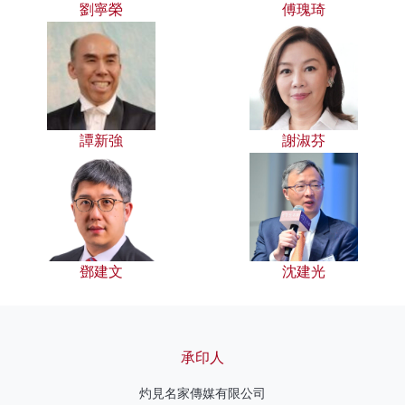
劉寧榮
傅瑰琦
譚新強
謝淑芬
鄧建文
沈建光
承印人
灼見名家傳媒有限公司