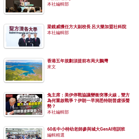
本社編輯部
梁鏡威獲任方大副校長 呂大樂加盟社科院
本社編輯部
香港五年規劃須提前布局大鵬灣
來文
兔主席：美伊停戰協議變衝突導火線，雙方
為何重啟戰爭？伊朗一早洞悉特朗普虛張聲
勢？
本社編輯部
60名中小特幼老師參與城大GenAI培訓班
編輯精選