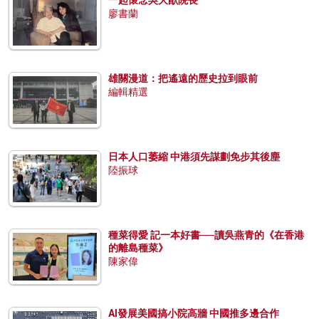
一起懷念吳大猷院長
廖書蘭
雄關漫道：把遙遠的歷史拉到眼前
編輯精選
日本人口萎縮 中港須先謀劃免步其後塵
陸振球
種菜得愛 記一本好書──讀吳燕青的《在香港
的離島種菜》
陳家偉
AI發展美國搞小院高牆 中國推多邊合作