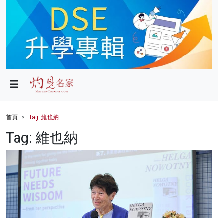
政局
教育
文化
財經
首頁
Tag: 維也納
生活
Tag: 維也納
健康
商業
科技
影片