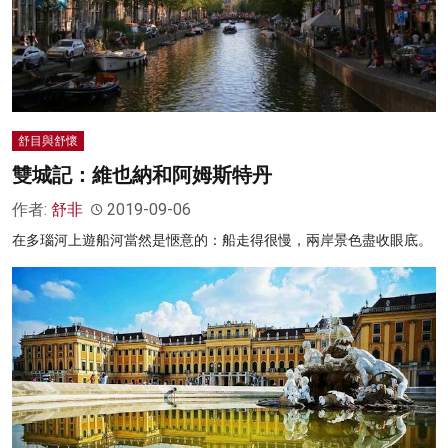
舒目與舒懷
雙城記：維也納和阿姆斯特丹
作者:
舒非
2019-09-06
在多瑙河上遊船河當然是愜意的：船走得很慢，兩岸景色盡收眼底。