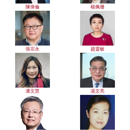
陳偉倫
楊佩珊
張宗永
趙靈敏
潘文慧
湯文亮