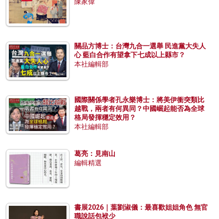
陳家偉
關品方博士：台灣九合一選舉 民進黨大失人
心 藍白合作有望拿下七成以上縣市？
本社編輯部
國際關係學者孔永樂博士：將美伊衝突類比
越戰，兩者有何異同？中國崛起能否為全球
格局發揮穩定效用？
本社編輯部
葛亮：見南山
編輯精選
書展2026｜葉劉淑儀：最喜歡姐姐角色 無官
職說話包袱少