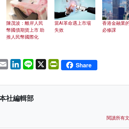
陳茂波：離岸人民
當AI革命遇上市場
香港金融業
幣國債期貨上市 助
失效
必修課
推人民幣國際化
pp
eChat
Email
LinkedIn
Line
X
PrintFriendly
Share
本社編輯部
閱讀所有