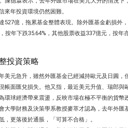
下跌。陳德霖表示，去年外匯市場在美元大升的情況下
信來年投資環境仍然困難。
達527億，拖累基金整體表現。除外匯基金虧損外
，按年下跌35.64%，其他股票收益337億元，按年
整投資策略
年美元急升，雖然外匯基金已經減持歐元及日圓，
現帳面匯兌損失。他又指，最近美元升值、瑞郎與
為環球經濟帶來震盪，反映市場在極不平衡的貨幣
會大學財務及決策學系教授麥萃才認為，去年外匯
低，更落後於通脹，「可算不合格」。