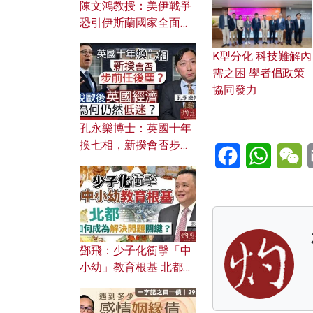
陳文鴻教授：美伊戰爭
恐引伊斯蘭國家全面反
撲？ 俄羅斯欲聯合伊朗
K型分化 科技難解內
對付北約美國？
需之困 學者倡政策
協同發力
孔永樂博士：英國十年
換七相，新揆會否步前
Facebook
WhatsA
W
任後塵？脫歐後英國經
濟為何仍然低迷？
鄧飛：少子化衝擊「中
小幼」教育根基 北都如
何成為解決問題關鍵？