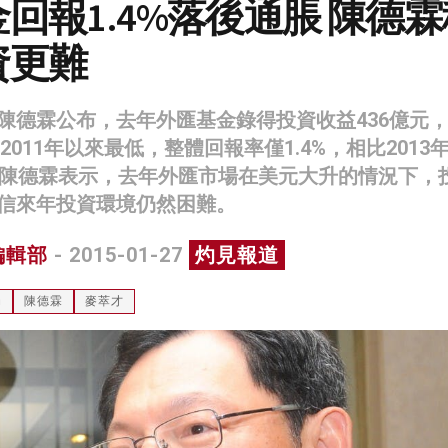
回報1.4%落後通脹 陳德霖
資更難
陳德霖公布，去年外匯基金錄得投資收益436億元
為2011年以來最低，整體回報率僅1.4%，相比2013
跌。陳德霖表示，去年外匯市場在美元大升的情況下，
信來年投資環境仍然困難。
編輯部
- 2015-01-27
灼見報道
局
陳德霖
麥萃才