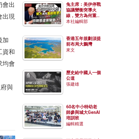
仍會出
兔主席：美伊停戰
協議變衝突導火
會出現
線，雙方為何重啟
戰爭？伊朗一早洞
本社編輯部
悉特朗普虛張聲
勢？
香港五年規劃須提
後加
前布局大鵬灣
來文
工資和
求均會
歷史給中國人一個
公道
張建雄
政府與
60名中小特幼老
師參與城大GenAI
培訓班
編輯精選