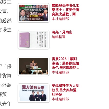
採取三
國際關係學者孔永
樂博士：將美伊衝
股票。
突類比越戰，兩者
有何異同？中國崛
本社編輯部
的必然
起能否為全球格局
發揮穩定效用？
市場進
葛亮：見南山
編輯精選
書展2026｜葉劉
淑儀：最喜歡姐姐
守「保
角色 無官職說話
包袱少
本社編輯部
持貨幣
另外歐
梁鏡威獲任方大副
校長 呂大樂加盟
霖預
社科院
本社編輯部
較去年