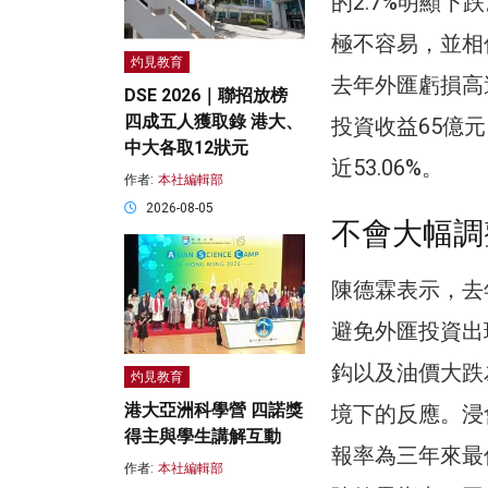
的2.7%明顯
極不容易，並相
灼見教育
去年外匯虧損高
DSE 2026｜聯招放榜
四成五人獲取錄 港大、
投資收益65億元
中大各取12狀元
近53.06%。
作者:
本社編輯部
2026-08-05
不會大幅調
陳德霖表示，去
避免外匯投資出
鈎以及油價大跌
灼見教育
港大亞洲科學營 四諾獎
境下的反應。浸
得主與學生講解互動
報率為三年來最
作者:
本社編輯部