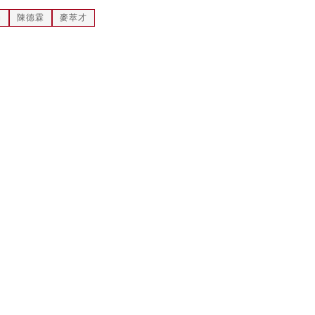
局
陳德霖
麥萃才