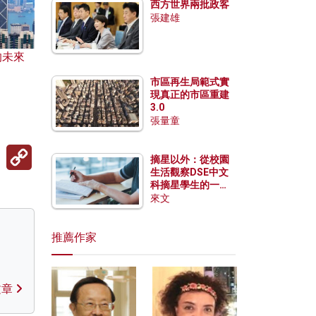
西方世界兩批政客
張建雄
的未來
市區再生局範式實
現真正的市區重建
3.0
張量童
Copy
摘星以外：從校園
Link
生活觀察DSE中文
科摘星學生的一點
特質
來文
推薦作家
文章