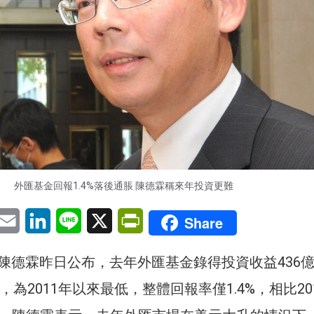
外匯基金回報1.4%落後通脹 陳德霖稱來年投資更難
pp
eChat
Email
LinkedIn
Line
X
PrintFriendly
Share
陳德霖昨日公布，去年外匯基金錄得投資收益436
%，為2011年以來最低，整體回報率僅1.4%，相比20