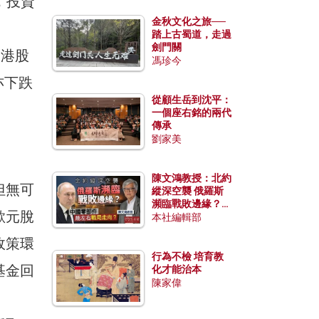
，投資
金秋文化之旅──
踏上古蜀道，走過
劍門關
，港股
馮珍今
亦下跌
從顧生岳到沈平：
一個座右銘的兩代
傳承
劉家美
陳文鴻教授：北約
但無可
縱深空襲 俄羅斯
瀕臨戰敗邊緣？中
歐元脫
國零部件能左右戰
本社編輯部
局走向？
政策環
行為不檢 培育教
基金回
化才能治本
陳家偉