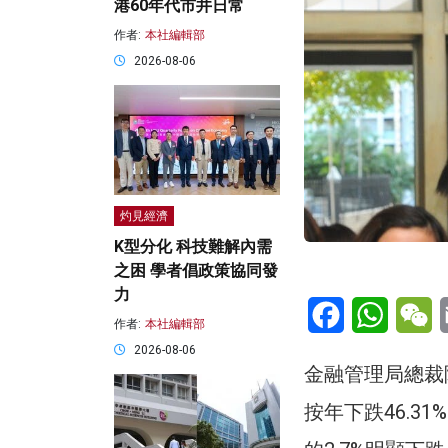
港60年代市井日常
作者:
本社編輯部
2026-08-06
灼見經濟
K型分化 科技難解內需
之困 學者倡政策協同發
力
Facebook
WhatsA
W
作者:
本社編輯部
2026-08-06
金融管理局總裁
按年下跌46.31