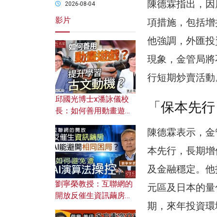
陳德霖指出，因
2026-08-04
影片
項措施，包括增
他強調，外匯投
現象，金管局將
行短期炒賣活動
邱國光博士x潘詠儀校
「保本先行
長：如何善用動畫遊戲
提升學習古文動機？
陳德霖表示，金
本先行，長期增
及金融穩定。他
劉寧榮教授：互聯網的
元區及日本的量
開放反催生資訊繭房，
期，來年投資環
AI能避開相同困局？如