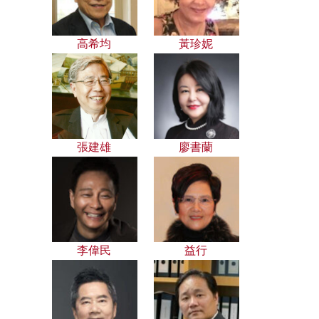
高希均
黃珍妮
張建雄
廖書蘭
李偉民
益行