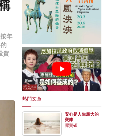
稱
，按年
年的
投資
熱門文章
安心是人生最大的
寶庫
譚寶碩