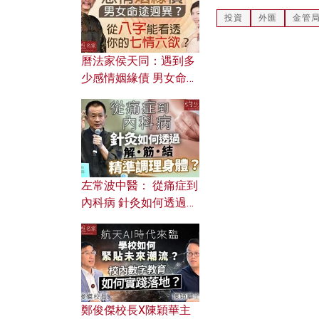
投資
外匯
金管
曆法家侯天同：遇到多
少感情姻緣債 男女命途
迥異？ 從八字能看透你
的七情六欲？
左常波中醫： 從痛症到
內科病 針灸如何透過解
筋結 精準調理身體？
鄭俊傑校長X陳穎華主