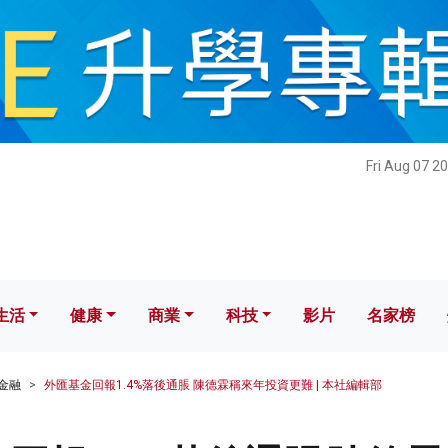
健康
商業
科技
影片
名家榜
Fri Aug 07 2
生活
健康
商業
科技
影片
名家榜
金融
外匯基金回報1.4%落後通脹 陳德霖稱來年投資更難 | 本社編輯部