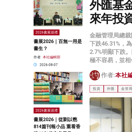
外匯基金
來年投
2026書展巡禮
金融管理局總裁
書展2026｜百無一用是
下跌46.31%，
書生？
2.7%明顯下
作者:
本社編輯部
極不容易，並相
2026-08-07
作者:
本社
投資
外匯
金管
2026書展巡禮
書展2026｜從劉以鬯
814篇刊報小品 重看香