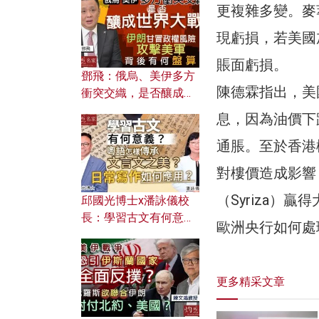
何避免遭AI演算法操
更複雜多變。麥
控？
現虧損，若美國
賬面虧損。
鄧飛：俄烏、美伊多方
陳德霖指出，美
衝突交織，是否釀成世
界大戰？ 伊朗甘冒政權
息，因為油價下
風險攻擊美軍，背後有
通脹。至於香港
何盤算？
對樓價造成影響
（Syriza
邱國光博士x潘詠儀校
長：學習古文有何意
歐洲央行如何處
義？ 粵語怎樣傳承文言
文之美？ 日常寫作如何
應用？
更多精采文章