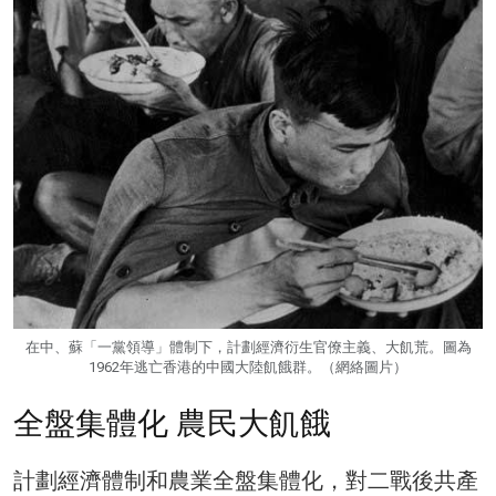
在中、蘇「一黨領導」體制下，計劃經濟衍生官僚主義、大飢荒。圖為
1962年逃亡香港的中國大陸飢餓群。（網絡圖片）
全盤集體化 農民大飢餓
計劃經濟體制和農業全盤集體化，對二戰後共產