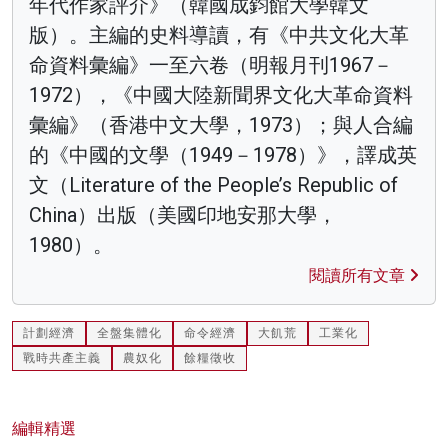
年代作家評介》（韓國成鈞館大學韓文
版）。主編的史料導讀，有《中共文化大革
命資料彙編》一至六卷（明報月刊1967－
1972），《中國大陸新聞界文化大革命資料
彙編》（香港中文大學，1973）；與人合編
的《中國的文學（1949－1978）》，譯成英
文（Literature of the People’s Republic of
China）出版（美國印地安那大學，
1980）。
閱讀所有文章
計劃經濟
全盤集體化
命令經濟
大飢荒
工業化
戰時共產主義
農奴化
餘糧徵收
編輯精選