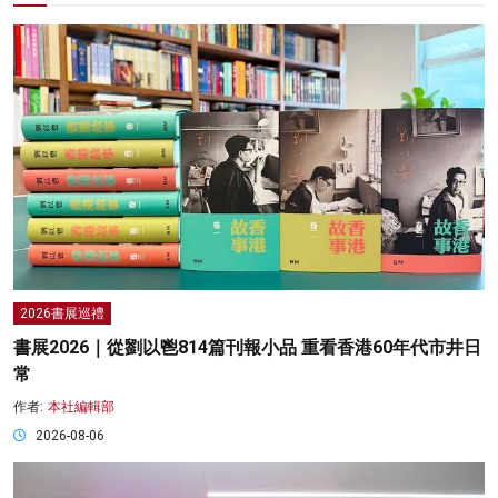
2026書展巡禮
書展2026｜從劉以鬯814篇刊報小品 重看香港60年代市井日
常
作者:
本社編輯部
2026-08-06