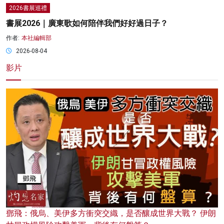
2026書展巡禮
書展2026｜廣東歌如何陪伴我們好好過日子？
作者:
本社編輯部
2026-08-04
影片
鄧飛：俄烏、美伊多方衝突交織，是否釀成世界大戰？ 伊朗