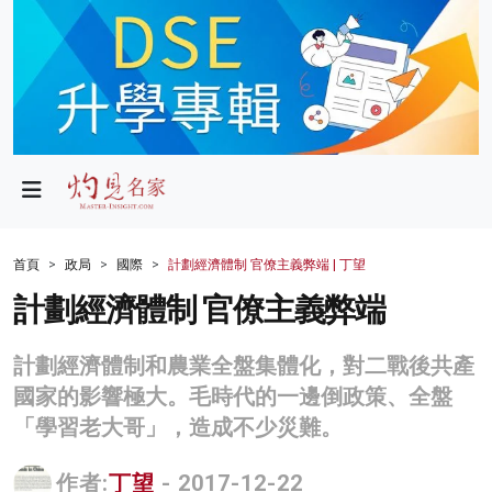
政局
教育
文化
財經
首頁
政局
國際
計劃經濟體制 官僚主義弊端 | 丁望
生活
計劃經濟體制 官僚主義弊端
健康
計劃經濟體制和農業全盤集體化，對二戰後共產
商業
國家的影響極大。毛時代的一邊倒政策、全盤
「學習老大哥」，造成不少災難。
科技
影片
作者:
丁望
- 2017-12-22