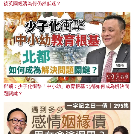
後英國經濟為何仍然低迷？
鄧飛：少子化衝擊「中小幼」教育根基 北都如何成為解決問
題關鍵？