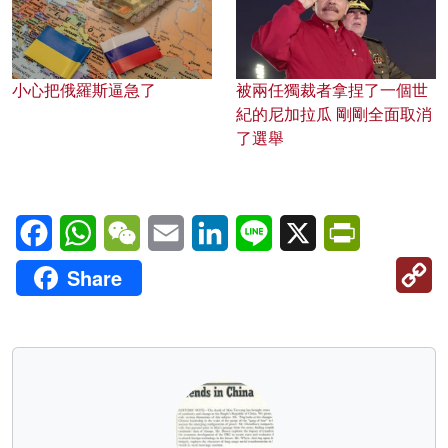
小心把俄羅斯逼急了
被兩任獨裁者拿捏了一個世
紀的尼加拉瓜 剛剛全面取消
了選舉
Facebook
WhatsApp
WeChat
Email
LinkedIn
Line
X
PrintFriendl
C
Share
Li