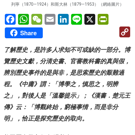
列寧（1870—1924）和斯大林（1879—1953）（網絡圖片）
Facebook
WhatsApp
WeChat
Email
LinkedIn
Line
X
PrintFriendl
C
Share
Li
了解歷史，是許多人求知不可或缺的一部分。博
覽歷史文獻，分清史書、官審教科書的真與假，
辨別歷史事件的是與非，是思索歷史的艱難過
程。《中庸》謂：「博學之，慎思之，明辨
之」，對後人是「溫馨提示」；《漢書．楚元王
傳》云：「博觀終始，窮極事情，而是非分
明」，恰正是探究歷史的取向。