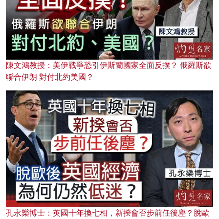
陳文鴻教授：美伊戰爭恐引伊斯蘭國家全面反撲？ 俄羅斯欲
聯合伊朗 對付北約美國？
孔永樂博士：英國十年換七相，新揆會否步前任後塵？脫歐