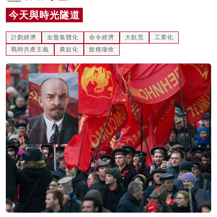
名家榜
今天與時光隧道
灼見活動
計劃經濟
全盤集體化
命令經濟
大飢荒
工業化
戰時共產主義
農奴化
餘糧徵收
關於我們