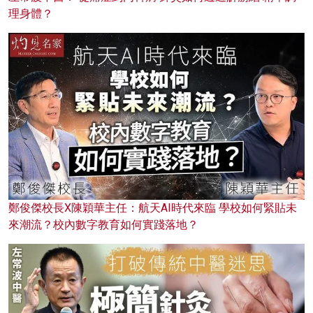
理身體？
鄭俊傑校長X陳穎華主任：航天AI時代來臨 學校如何緊貼未
來潮流？校內數字教育如何實踐落地？