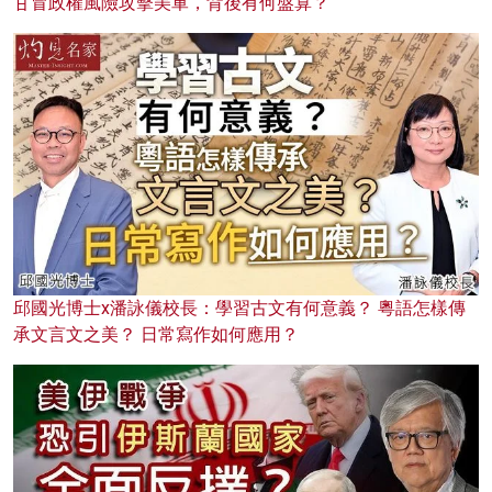
甘冒政權風險攻擊美軍，背後有何盤算？
邱國光博士x潘詠儀校長：學習古文有何意義？ 粵語怎樣傳
承文言文之美？ 日常寫作如何應用？