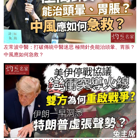
左常波中醫：打破傳統中醫迷思 極簡針灸能治頭暈、胃脹？
中風應如何急救？