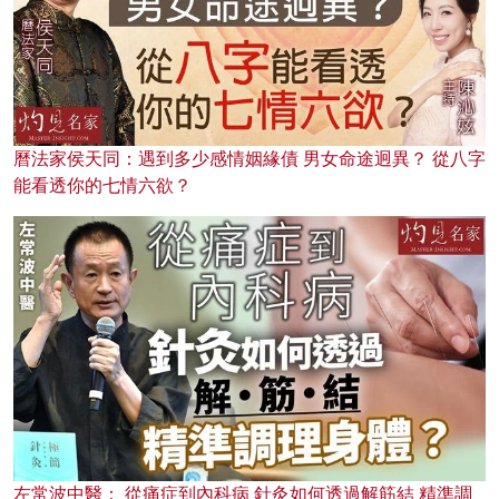
曆法家侯天同：遇到多少感情姻緣債 男女命途迥異？ 從八字
能看透你的七情六欲？
左常波中醫： 從痛症到內科病 針灸如何透過解筋結 精準調