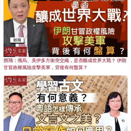
鄧飛：俄烏、美伊多方衝突交織，是否釀成世界大戰？ 伊朗
甘冒政權風險攻擊美軍，背後有何盤算？