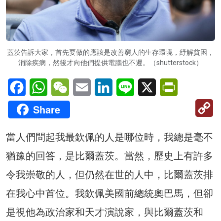
蓋茨告訴大家，首先要做的應該是改善窮人的生存環境，紓解貧困，
消除疾病，然後才向他們提供電腦也不遲。（shutterstock）
Facebook
WhatsApp
WeChat
Email
LinkedIn
Line
X
PrintFriendl
C
Share
Li
當人們問起我最欽佩的人是哪位時，我總是毫不
猶豫的回答，是比爾蓋茨。當然，歷史上有許多
令我崇敬的人，但仍然在世的人中，比爾蓋茨排
在我心中首位。我欽佩美國前總統奧巴馬，但卻
是視他為政治家和天才演說家，與比爾蓋茨和