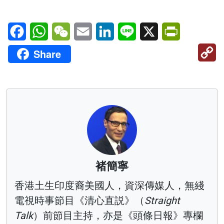
Facebook
WhatsApp
WeChat
Email
LinkedIn
Line
X
PrintFriendl
C
Share
Li
褚簡寧
香港土生印度裔美國人，資深傳媒人，無綫
電視時事節目《清心直説》（
Straight
Talk
）前節目主持，亦是《頭條日報》專欄