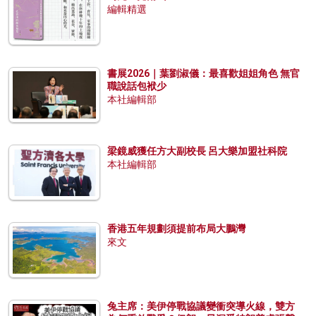
編輯精選
書展2026｜葉劉淑儀：最喜歡姐姐角色 無官
職說話包袱少
本社編輯部
梁鏡威獲任方大副校長 呂大樂加盟社科院
本社編輯部
香港五年規劃須提前布局大鵬灣
來文
兔主席：美伊停戰協議變衝突導火線，雙方