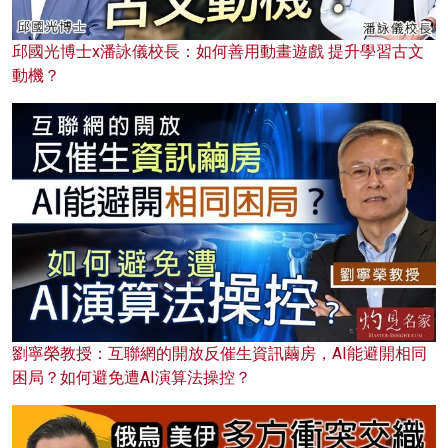
邱國光博士x潘詠儀校長：如何善用動畫遊戲 提升學習古文
動機？
劉寧榮教授：互聯網的開放反催生資訊繭房，AI能避開相同
困局？如何避免遭AI演算法操控？