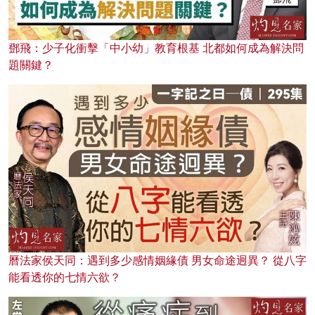
鄧飛：少子化衝擊「中小幼」教育根基 北都如何成為解決問
題關鍵？
曆法家侯天同：遇到多少感情姻緣債 男女命途迥異？ 從八字
能看透你的七情六欲？