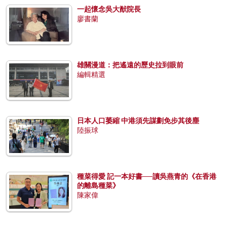
一起懷念吳大猷院長
廖書蘭
雄關漫道：把遙遠的歷史拉到眼前
編輯精選
日本人口萎縮 中港須先謀劃免步其後塵
陸振球
種菜得愛 記一本好書──讀吳燕青的《在香港
的離島種菜》
陳家偉