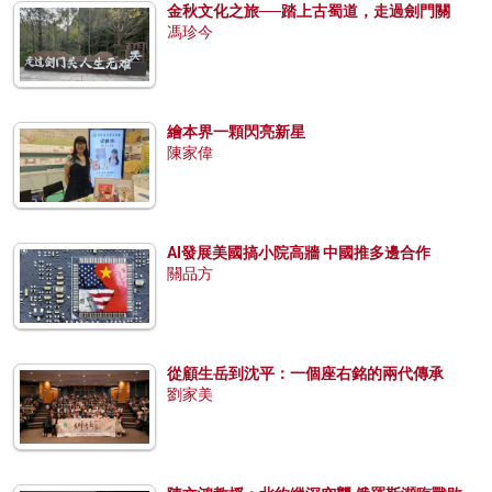
金秋文化之旅──踏上古蜀道，走過劍門關
馮珍今
繪本界一顆閃亮新星
陳家偉
AI發展美國搞小院高牆 中國推多邊合作
關品方
從顧生岳到沈平：一個座右銘的兩代傳承
劉家美