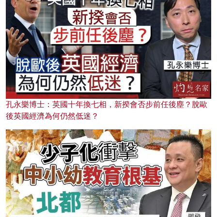
孔永樂博士：英國十年換七相，新揆會否步前任後塵？脫歐
後英國經濟為何仍然低迷？