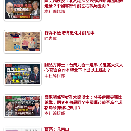
陳文鴻教授：北約縱深空襲 俄羅斯瀕臨戰敗
邊緣？中國零部件能左右戰局走向？
本社編輯部
行為不檢 培育教化才能治本
陳家偉
關品方博士：台灣九合一選舉 民進黨大失人
心 藍白合作有望拿下七成以上縣市？
本社編輯部
國際關係學者孔永樂博士：將美伊衝突類比
越戰，兩者有何異同？中國崛起能否為全球
格局發揮穩定效用？
本社編輯部
葛亮：見南山