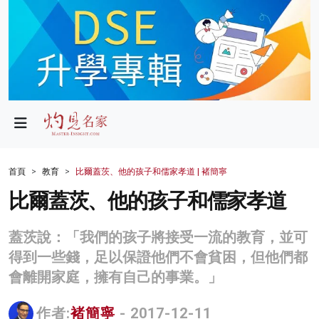
政局
教育
文化
財經
首頁
教育
比爾蓋茨、他的孩子和儒家孝道 | 褚簡寧
生活
比爾蓋茨、他的孩子和儒家孝道
健康
蓋茨說：「我們的孩子將接受一流的教育，並可
商業
得到一些錢，足以保證他們不會貧困，但他們都
會離開家庭，擁有自己的事業。」
科技
影片
作者:
褚簡寧
- 2017-12-11