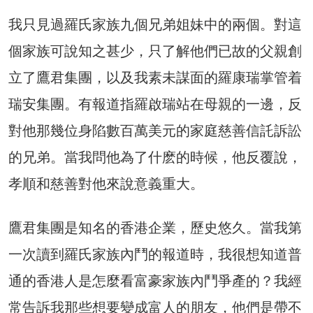
我只見過羅氏家族九個兄弟姐妹中的兩個。對這
個家族可說知之甚少，只了解他們已故的父親創
立了鷹君集團，以及我素未謀面的羅康瑞掌管着
瑞安集團。有報道指羅啟瑞站在母親的一邊，反
對他那幾位身陷數百萬美元的家庭慈善信託訴訟
的兄弟。當我問他為了什麽的時候，他反覆說，
孝順和慈善對他來說意義重大。
鷹君集團是知名的香港企業，歷史悠久。當我第
一次讀到羅氏家族內鬥的報道時，我很想知道普
通的香港人是怎麼看富豪家族內鬥爭產的？我經
常告訴我那些想要變成富人的朋友，他們是帶不