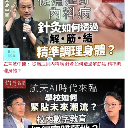
左常波中醫： 從痛症到內科病 針灸如何透過解筋結 精準調
理身體？