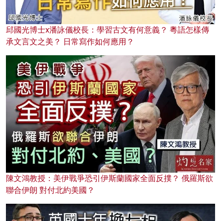
邱國光博士x潘詠儀校長：學習古文有何意義？ 粵語怎樣傳
承文言文之美？ 日常寫作如何應用？
陳文鴻教授：美伊戰爭恐引伊斯蘭國家全面反撲？ 俄羅斯欲
聯合伊朗 對付北約美國？