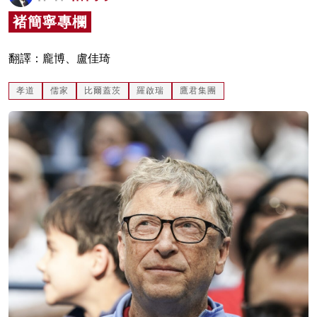
名家榜
褚簡寧專欄
灼見活動
翻譯：龐博、盧佳琦
關於我們
孝道
儒家
比爾蓋茨
羅啟瑞
鷹君集團