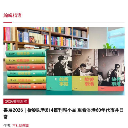
編輯精選
2026書展巡禮
書展2026｜從劉以鬯814篇刊報小品 重看香港60年代市井日
常
作者:
本社編輯部