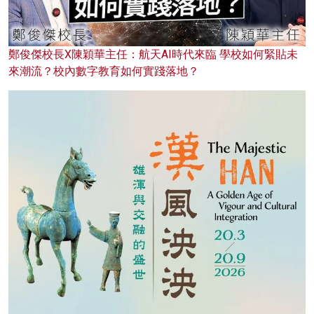
鄭俊傑校長X陳穎華主任：航天AI時代來臨 學校如何緊貼未
來潮流？校內數字教育如何實踐落地？