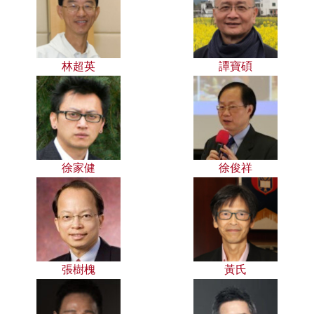
林超英
譚寶碩
徐家健
徐俊祥
張樹槐
黃氏