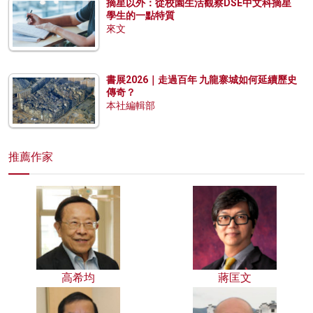
摘星以外：從校園生活觀察DSE中文科摘星
學生的一點特質
來文
書展2026｜走過百年 九龍寨城如何延續歷史
傳奇？
本社編輯部
推薦作家
高希均
蔣匡文