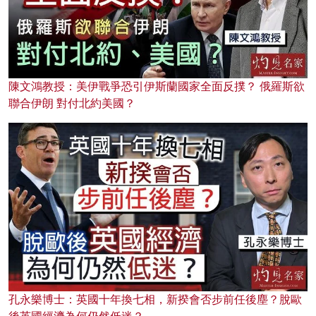
陳文鴻教授：美伊戰爭恐引伊斯蘭國家全面反撲？ 俄羅斯欲
聯合伊朗 對付北約美國？
孔永樂博士：英國十年換七相，新揆會否步前任後塵？脫歐