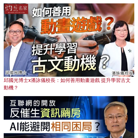
邱國光博士x潘詠儀校長：如何善用動畫遊戲 提升學習古文
動機？