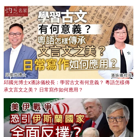
邱國光博士x潘詠儀校長：學習古文有何意義？ 粵語怎樣傳
承文言文之美？ 日常寫作如何應用？