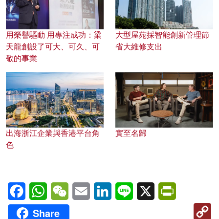
用榮譽驅動 用專注成功：梁
大型屋苑採智能創新管理節
天龍創設了可大、可久、可
省大維修支出
敬的事業
出海浙江企業與香港平台角
實至名歸
色
Facebook
WhatsApp
WeChat
Email
LinkedIn
Line
X
PrintFriendl
C
Share
Li