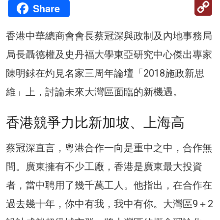
C
Share
Li
香港中華總商會會長蔡冠深與政制及內地事務局
局長聶德權及史丹福大學東亞研究中心傑出專家
陳明銶在灼見名家三周年論壇「2018施政新思
維」上，討論未來大灣區面臨的新機遇。
香港競爭力比新加坡、上海高
蔡冠深直言，粵港合作一向是重中之中，合作無
間。廣東擁有不少工廠，香港是廣東最大投資
者，當中聘用了幾千萬工人。他指出，在合作在
過去幾十年，你中有我，我中有你。大灣區9＋2