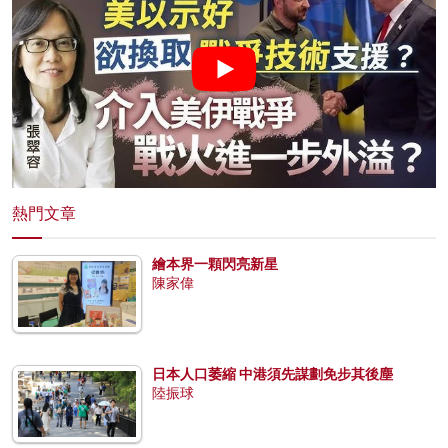
熱門文章
繪本界一顆閃亮新星
陳家偉
日本人口萎縮 中港須先謀劃免步其後塵
陸振球