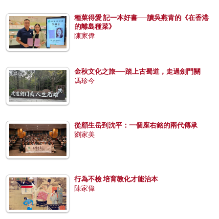
種菜得愛 記一本好書──讀吳燕青的《在香港
的離島種菜》
陳家偉
金秋文化之旅──踏上古蜀道，走過劍門關
馮珍今
從顧生岳到沈平：一個座右銘的兩代傳承
劉家美
行為不檢 培育教化才能治本
陳家偉