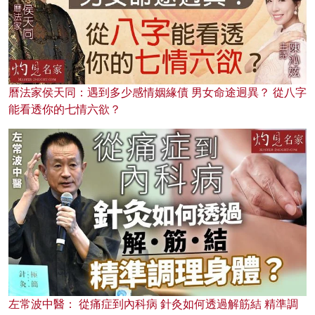
曆法家侯天同：遇到多少感情姻緣債 男女命途迥異？ 從八字
能看透你的七情六欲？
左常波中醫： 從痛症到內科病 針灸如何透過解筋結 精準調