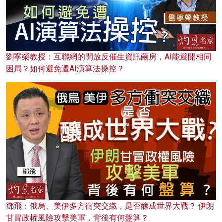
劉寧榮教授：互聯網的開放反催生資訊繭房，AI能避開相同
困局？如何避免遭AI演算法操控？
鄧飛：俄烏、美伊多方衝突交織，是否釀成世界大戰？ 伊朗
甘冒政權風險攻擊美軍，背後有何盤算？