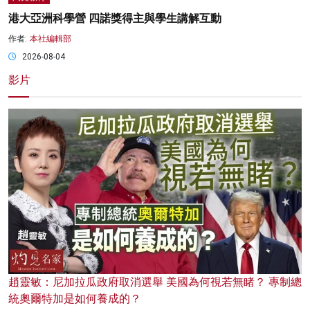
港大亞洲科學營 四諾獎得主與學生講解互動
作者:
本社編輯部
2026-08-04
影片
趙靈敏：尼加拉瓜政府取消選舉 美國為何視若無睹？ 專制總
統奧爾特加是如何養成的？