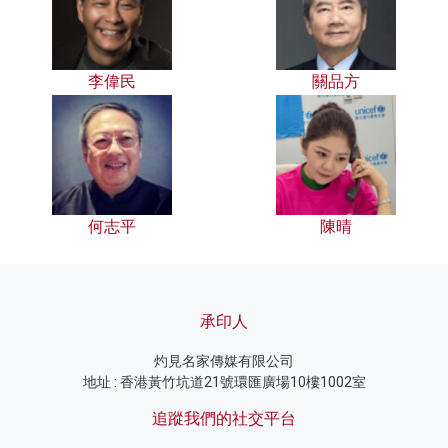
李偉民
關品方
何志平
陳晴
承印人
灼見名家傳媒有限公司
地址 : 香港黃竹坑道21號環匯廣場10樓1002室
追蹤我們的社交平台