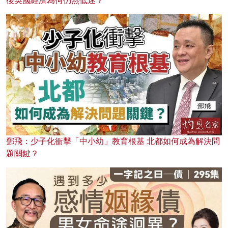
後英國經濟為何仍然低迷？
鄧飛：少子化衝擊「中小幼」教育根基 北都如何成為解決問
題關鍵？