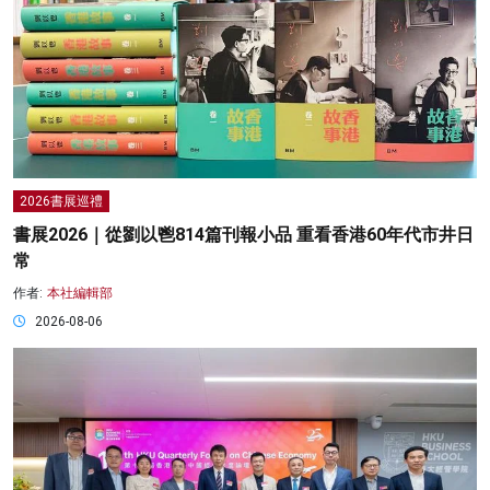
2026書展巡禮
書展2026｜從劉以鬯814篇刊報小品 重看香港60年代市井日
常
作者:
本社編輯部
2026-08-06