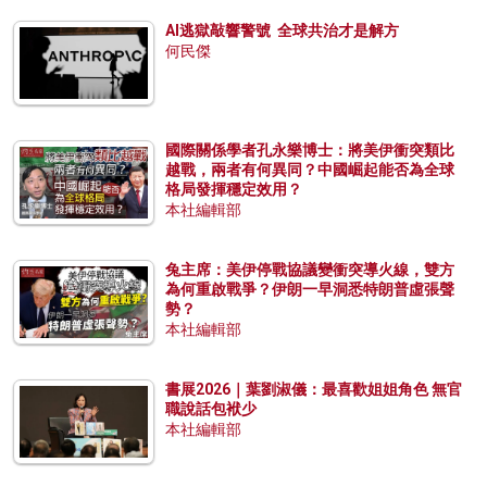
AI逃獄敲響警號 全球共治才是解方
何民傑
國際關係學者孔永樂博士：將美伊衝突類比
越戰，兩者有何異同？中國崛起能否為全球
格局發揮穩定效用？
本社編輯部
兔主席：美伊停戰協議變衝突導火線，雙方
為何重啟戰爭？伊朗一早洞悉特朗普虛張聲
勢？
本社編輯部
書展2026｜葉劉淑儀：最喜歡姐姐角色 無官
職說話包袱少
本社編輯部