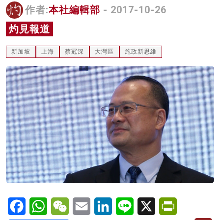
作者:
本社編輯部
- 2017-10-26
名家榜
灼見報道
灼見活動
新加坡
上海
蔡冠深
大灣區
施政新思維
關於我們
Facebook
WhatsApp
WeChat
Email
LinkedIn
Line
X
PrintFriendl