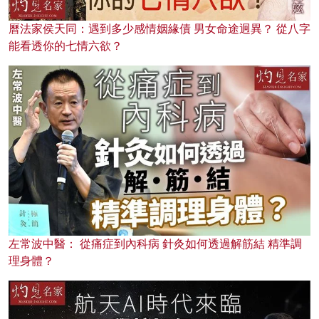
曆法家侯天同：遇到多少感情姻緣債 男女命途迥異？ 從八字
能看透你的七情六欲？
左常波中醫： 從痛症到內科病 針灸如何透過解筋結 精準調
理身體？