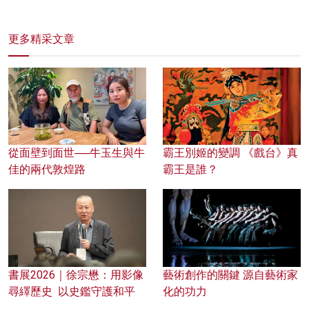
更多精采文章
從面壁到面世──牛玉生與牛
霸王別姬的變調 《戲台》真
佳的兩代敦煌路
霸王是誰？
書展2026｜徐宗懋：用影像
藝術創作的關鍵 源自藝術家
尋繹歷史 以史鑑守護和平
化的功力