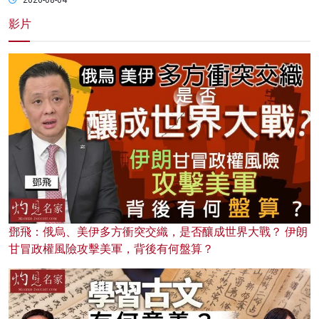
2026-08-04
影片
鄧飛：俄烏、美伊多方衝突交織，是否釀成世界大戰？ 伊朗
甘冒政權風險攻擊美軍，背後有何盤算？