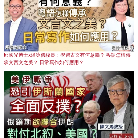
邱國光博士x潘詠儀校長：學習古文有何意義？ 粵語怎樣傳
承文言文之美？ 日常寫作如何應用？