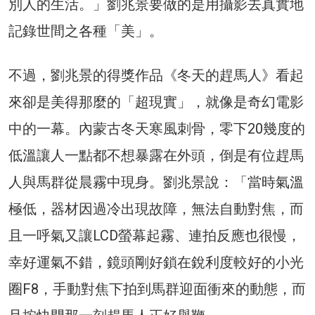
別人的生活。」劉兆景要做的是用攝影去真實地
記錄世間之各種「美」。
不過，劉兆景的得獎作品《冬天的趕馬人》看起
來卻是美得那麼的「超現實」，就像是奇幻電影
中的一幕。內蒙古冬天寒風刺骨，零下20幾度的
低溫讓人一點都不想暴露在外頭，倒是有位趕馬
人與馬群從晨霧中現身。劉兆景說：「當時氣溫
極低，器材因過冷出現故障，無法自動對焦，而
且一呼氣又讓LCD螢幕起霧、連拍反應也很慢，
幸好運氣不錯，鏡頭剛好鎖在銳利度較好的小光
圈F8，手動對焦下拍到馬群迎面衝來的動態，而