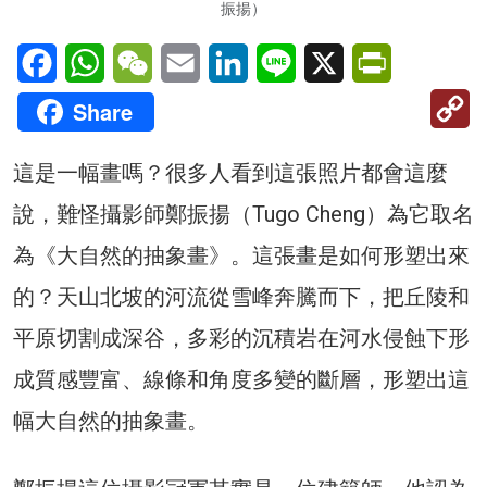
振揚）
Facebook
WhatsApp
WeChat
Email
LinkedIn
Line
X
PrintFriendl
C
Share
Li
這是一幅畫嗎？很多人看到這張照片都會這麼
說，難怪攝影師鄭振揚（Tugo Cheng）為它取名
為《大自然的抽象畫》。這張畫是如何形塑出來
的？天山北坡的河流從雪峰奔騰而下，把丘陵和
平原切割成深谷，多彩的沉積岩在河水侵蝕下形
成質感豐富、線條和角度多變的斷層，形塑出這
幅大自然的抽象畫。