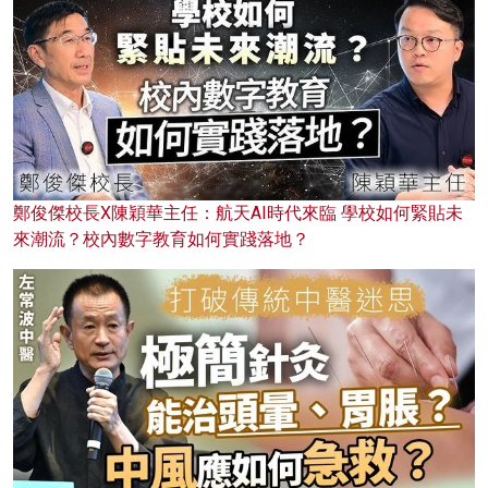
鄭俊傑校長X陳穎華主任：航天AI時代來臨 學校如何緊貼未
來潮流？校內數字教育如何實踐落地？