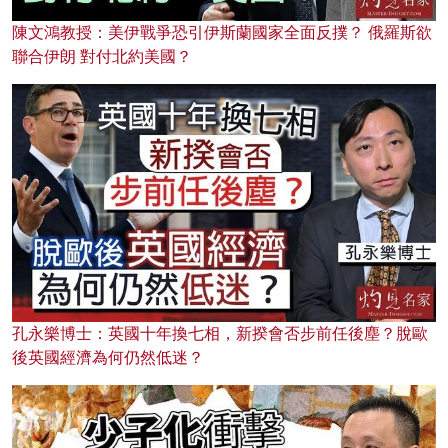
陳文鴻教授：美伊戰爭恐引伊斯蘭國家全面反撲？ 俄羅斯欲
聯合伊朗 對付北約美國？
孔永樂博士：英國十年換七相，新揆會否步前任後塵？脫歐
後英國經濟為何仍然低迷？