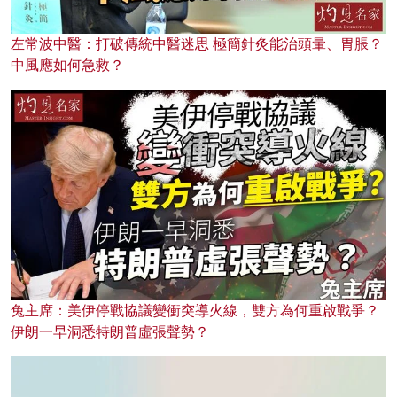
左常波中醫：打破傳統中醫迷思 極簡針灸能治頭暈、胃脹？
中風應如何急救？
兔主席：美伊停戰協議變衝突導火線，雙方為何重啟戰爭？
伊朗一早洞悉特朗普虛張聲勢？