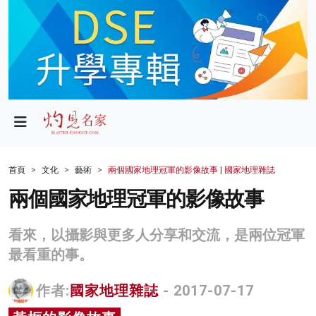
政局
教育
文化
財經
首頁
文化
藝術
兩個國家地理冠軍的影像故事 | 國家地理雜誌
生活
兩個國家地理冠軍的影像故事
健康
看來，以攝影與更多人分享和交流，是兩位冠軍
商業
最看重的事。
科技
作者:
國家地理雜誌
- 2017-07-17
影片