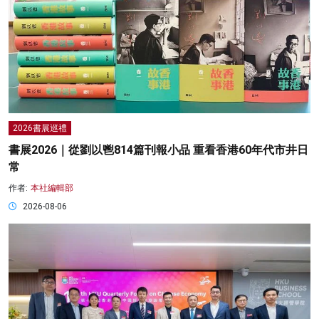
2026書展巡禮
書展2026｜從劉以鬯814篇刊報小品 重看香港60年代市井日
常
作者:
本社編輯部
2026-08-06