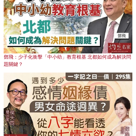
鄧飛：少子化衝擊「中小幼」教育根基 北都如何成為解決問
題關鍵？