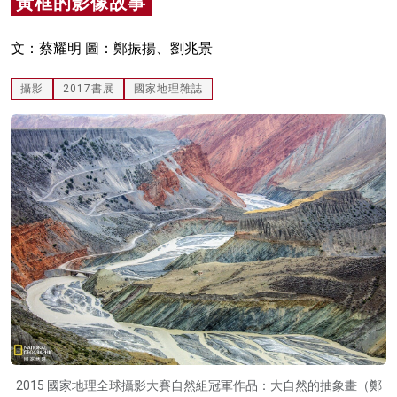
黃框的影像故事
名家榜
文：蔡耀明 圖：鄭振揚、劉兆景
灼見活動
攝影
2017書展
國家地理雜誌
關於我們
2015 國家地理全球攝影大賽自然組冠軍作品：大自然的抽象畫（鄭