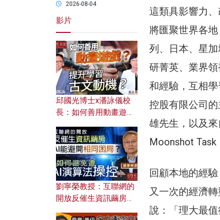
2026-08-04
這類具影響力、
影片
將匯聚世界各地
列、日本、星加
研菁英、業界領
和經驗，互相學
邱國光博士x潘詠儀校
控股有限公司的
長：如何善用動畫遊戲
雄先生，以及來自Amad
提升學習古文動機？
Moonshot Ta
回顧本地的經驗
劉寧榮教授：互聯網的
又一次的經濟轉
開放反催生資訊繭房，
說：「理大最值
AI能避開相同困局？如