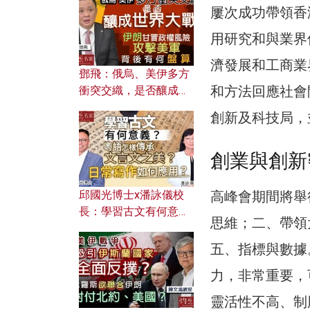
何避免遭AI演算法操
屢次成功帶領香
控？
用研究和與業界
濟發展和工商業
鄧飛：俄烏、美伊多方
和方法回應社會
衝突交織，是否釀成世
界大戰？ 伊朗甘冒政權
創新及科技局，
風險攻擊美軍，背後有
何盤算？
創業與創新
高峰會期間將舉
邱國光博士x潘詠儀校
長：學習古文有何意
思維；二、帶領
義？ 粵語怎樣傳承文言
文之美？ 日常寫作如何
五、指標與數據
應用？
力，非常重要，
靈活性不高、制