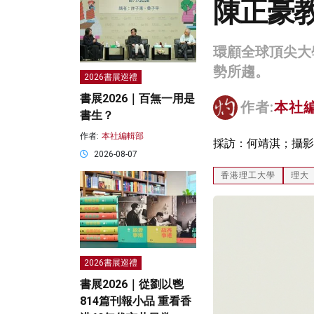
陳正豪
環顧全球頂尖大
勢所趨。
2026書展巡禮
書展2026｜百無一用是
作者:
本社
書生？
作者:
本社編輯部
採訪：何靖淇；攝影
2026-08-07
香港理工大學
理大
2026書展巡禮
書展2026｜從劉以鬯
814篇刊報小品 重看香