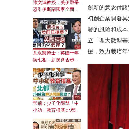
陳文鴻教授：美伊戰爭
創新的意念付諸
恐引伊斯蘭國家全面反
撲？ 俄羅斯欲聯合伊朗
初創企業開發具
對付北約美國？
發的風險和成本
立「理大微型基
援，致力栽培年
孔永樂博士：英國十年
換七相，新揆會否步前
任後塵？脫歐後英國經
濟為何仍然低迷？
鄧飛：少子化衝擊「中
小幼」教育根基 北都如
何成為解決問題關鍵？