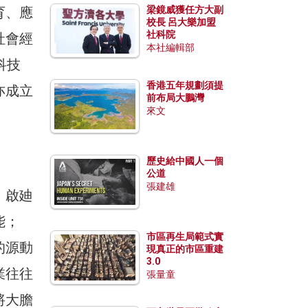
育、應
梁鏡威獲任方大副
校長 呂大樂加盟
社科院
社會經
本社編輯部
科技
香港五年規劃須提
亦成立
前布局大鵬灣
來文
歷史給中國人一個
公道
張建雄
、啟廸
能；
市區再生局範式實
的源動
現真正的市區重建
3.0
業往往
張量童
將大膽