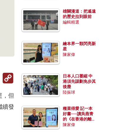
雄關漫道：把遙遠
的歷史拉到眼前
編輯精選
繪本界一顆閃亮新
星
陳家偉
Copy
日本人口萎縮 中
Link
港須先謀劃免步其
後塵
陸振球
籃，但
繼續發
種菜得愛 記一本
好書──讀吳燕青
的《在香港的離島
種菜》
陳家偉