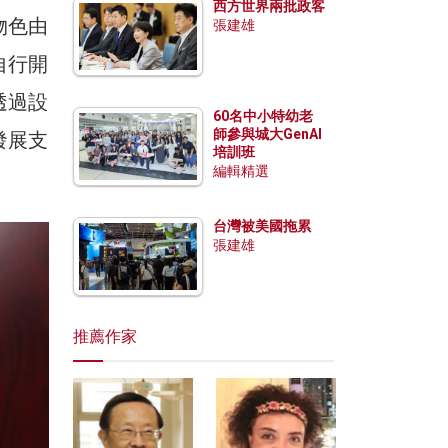
西方世界兩批政客
物色由
張建雄
自行開
透過設
60名中小特幼老
師參與城大GenAI
發展支
培訓班
編輯精選
台灣被美國拖累
張建雄
推薦作家