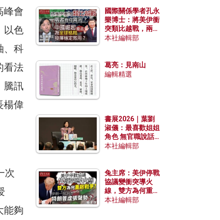
高峰會
國際關係學者孔永
樂博士：將美伊衝
、以色
突類比越戰，兩者
有何異同？中國崛
本社編輯部
起能否為全球格局
袖、科
發揮穩定效用？
葛亮：見南山
的看法
編輯精選
、騰訊
長楊偉
書展2026｜葉劉
淑儀：最喜歡姐姐
角色 無官職說話
包袱少
本社編輯部
一次
兔主席：美伊停戰
協議變衝突導火
授
線，雙方為何重啟
戰爭？伊朗一早洞
本社編輯部
大能夠
悉特朗普虛張聲
勢？