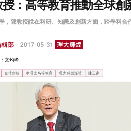
教授：高等教育推動全球創
學，陳教授說在科研、知識及創新方面，跨學科合
編輯部
- 2017-05-31
理大輝煌
：文灼峰
全球創新
泰晤士高等教育
理大科創巡禮
陳正豪