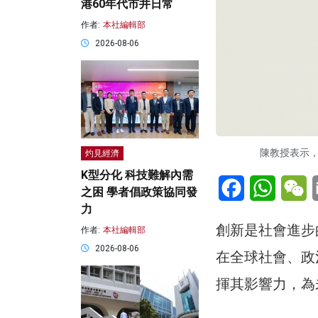
港60年代市井日常
作者:
本社編輯部
2026-08-06
陳教授表示
灼見經濟
K型分化 科技難解內需
Facebook
WhatsA
W
之困 學者倡政策協同發
力
創新是社會進步
作者:
本社編輯部
2026-08-06
在全球社會、政
揮其影響力，為