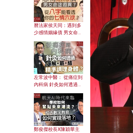
曆法家侯天同：遇到多
少感情姻緣債 男女命途
迥異？ 從八字能看透你
的七情六欲？
左常波中醫： 從痛症到
內科病 針灸如何透過解
筋結 精準調理身體？
鄭俊傑校長X陳穎華主