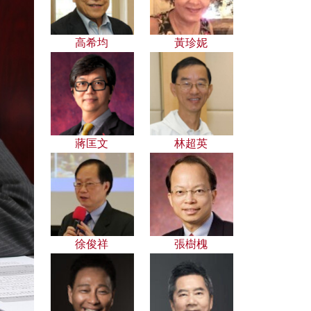
高希均
黃珍妮
蔣匡文
林超英
徐俊祥
張樹槐