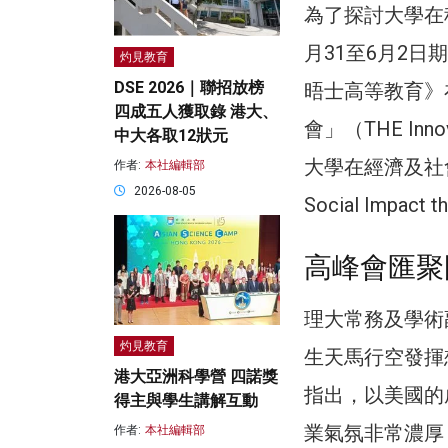
為了探討大學在
月31至6月2
灼見教育
DSE 2026｜聯招放榜
晤士高等教育》
四成五人獲取錄 港大、
會」（THE Inn
中大各取12狀元
大學在經濟及社會方面的
作者:
本社編輯部
2026-08-05
Social Impact 
高峰會匯聚
理大常務及學術
灼見教育
生天馬行空發揮
港大亞洲科學營 四諾獎
指出，以美國的
得主與學生講解互動
業氣氛非常濃厚
作者:
本社編輯部