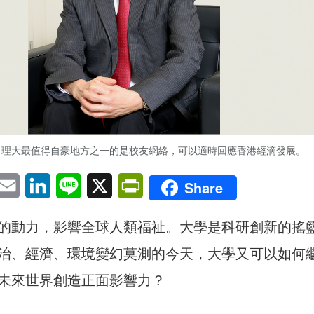
，理大最值得自豪地方之一的是校友網絡，可以適時回應香港經滴發展。
pp
eChat
Email
LinkedIn
Line
X
PrintFriendly
Share
的動力，影響全球人類福祉。大學是科研創新的搖
治、經濟、環境變幻莫測的今天，大學又可以如何
未來世界創造正面影響力？