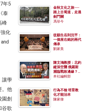
7年5
金秋文化之旅──
踏上古蜀道，走過
《泰
劍門關
馮珍今
高峰
學對強化
從顧生岳到沈平：
一個座右銘的兩代
and
傳承
劉家美
陳文鴻教授：北約
縱深空襲 俄羅斯
瀕臨戰敗邊緣？中
國零部件能左右戰
本社編輯部
，讓學
局走向？
要。他
行為不檢 培育教
化才能治本
校園創
陳家偉
和谷歌